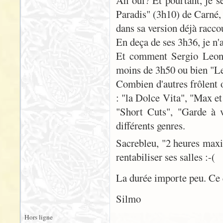
Ah oui? Et pourtant, je s
Paradis" (3h10) de Carné,
dans sa version déjà racco
En deça de ses 3h36, je n
Et comment Sergio Leone 
moins de 3h50 ou bien "Le
Combien d'autres frôlent o
: "la Dolce Vita", "Max et
"Short Cuts", "Garde à v
différents genres.
Sacrebleu, "2 heures maxi"
rentabiliser ses salles :-(
La durée importe peu. Ce q
Silmo
Hors ligne