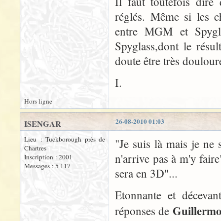
Il faut toutefois dir
réglés. Même si les c
entre MGM et Spyglas
Spyglass,dont le résul
doute être très doulour
I.
Hors ligne
26-08-2010 01:03
ISENGAR
Lieu : Tuckborough près de
"Je suis là mais je ne s
Chartres
n'arrive pas à m'y fai
Inscription : 2001
Messages : 5 117
sera en 3D"...
Etonnante et décevant
Guillermo
réponses de