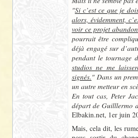
Mais il ne semble pas 
"
Si c’est ce que je doi
alors, évidemment, c’e
voir ce projet abandon
pourrait être compliq
déjà engagé sur d’autr
pendant le tournage d
studios ne me laisser
signés.
" Dans un premie
un autre metteur en scè
En tout cas, Peter Jac
départ de Guilllermo de
Elbakin.net, 1er juin 2
Mais, cela dit, les rum
nous sortir du chape