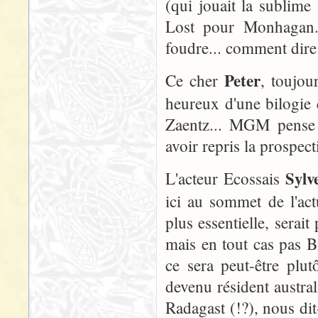
(qui jouait la sublim
Lost pour Monhagan. 
foudre... comment dire
Peter
Ce cher
, toujou
heureux d'une bilogie 
Zaentz... MGM pense 
avoir repris la prospect
Sylv
L'acteur Ecossais
ici au sommet de l'actu
plus essentielle, serait
mais en tout cas pas Bi
ce sera peut-être plu
devenu résident austr
Radagast (!?), nous dit