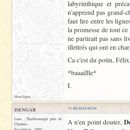
labyrinthique et préc
n'apprend pas grand-cho
faut lire entre les lig
la promesse de tout ce 
ne partirait pas sans 
illettrés qui ont en char
Ca c'est du potin, Félix.
*baaaillle*
I.
Hors ligne
31-08-2010 00:50
ISENGAR
Lieu : Tuckborough près de
D
A n'en point douter,
Chartres
Inscription : 2001