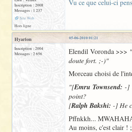
Vu ce que celui-ci pen
Inscription : 2008
Messages : 1 237
Site Web
Hors ligne
05-06-2010 01:21
Hyarion
Inscription : 2004
Elendil Voronda >>>
Messages : 2 656
doute fort. ;-)"
Morceau choisi de l'in
"[
Emru Townsend:
-] 
point?
[
Ralph Bakshi:
-] He c
Pffnkkh... MWAHAHA
Au moins, c'est clair ! ;