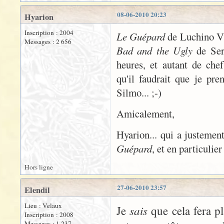
08-06-2010 20:23
Hyarion
Inscription : 2004
Le Guépard
de Luchino V
Messages : 2 656
Bad and the Ugly
de Ser
heures, et autant de che
qu'il faudrait que je pre
Silmo... ;-)
Amicalement,
Hyarion... qui a justeme
Guépard
, et en particulie
Hors ligne
27-06-2010 23:57
Elendil
Lieu : Velaux
sais
Je
que cela fera pl
Inscription : 2008
Messages : 1 237