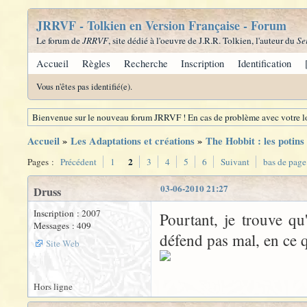
JRRVF - Tolkien en Version Française - Forum
Le forum de
JRRVF
, site dédié à l'oeuvre de J.R.R. Tolkien, l'auteur du
Se
Accueil
Règles
Recherche
Inscription
Identification
Vous n'êtes pas identifié(e).
Bienvenue sur le nouveau forum JRRVF ! En cas de problème avec votre lo
Accueil
»
Les Adaptations et créations
»
The Hobbit : les potins
2
Pages :
Précédent
1
3
4
5
6
Suivant
bas de page
03-06-2010 21:27
Druss
Inscription : 2007
Pourtant, je trouve q
Messages : 409
défend pas mal, en ce 
Site Web
Hors ligne