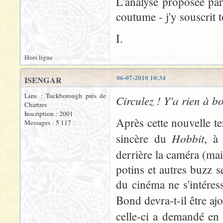
L'analyse proposée pa
coutume - j'y souscrit 
I.
Hors ligne
06-07-2010 10:34
ISENGAR
Lieu : Tuckborough près de
Circulez ! Y'a rien à bo
Chartres
Inscription : 2001
Après cette nouvelle te
Messages : 5 117
Hobbit
sincère du
, à 
derrière la caméra (mais
potins et autres buzz s
du cinéma ne s'intéres
Bond devra-t-il être aj
celle-ci a demandé en