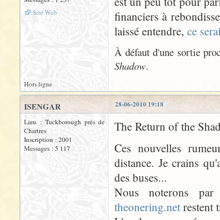
est un peu tôt pour par
Site Web
financiers à rebondiss
laissé entendre,
ce sera
À défaut d'une sortie pro
Shadow
.
Hors ligne
28-06-2010 19:18
ISENGAR
Lieu : Tuckborough près de
The Return of the Shado
Chartres
Inscription : 2001
Ces nouvelles rumeu
Messages : 5 117
distance. Je crains qu
des buses...
Nous noterons par
theonering.net
restent t