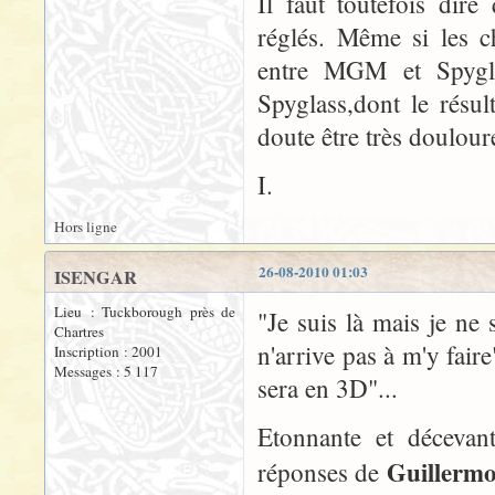
Il faut toutefois dir
réglés. Même si les c
entre MGM et Spyglas
Spyglass,dont le résul
doute être très doulour
I.
Hors ligne
26-08-2010 01:03
ISENGAR
Lieu : Tuckborough près de
"Je suis là mais je ne s
Chartres
n'arrive pas à m'y fai
Inscription : 2001
Messages : 5 117
sera en 3D"...
Etonnante et décevant
Guillermo
réponses de