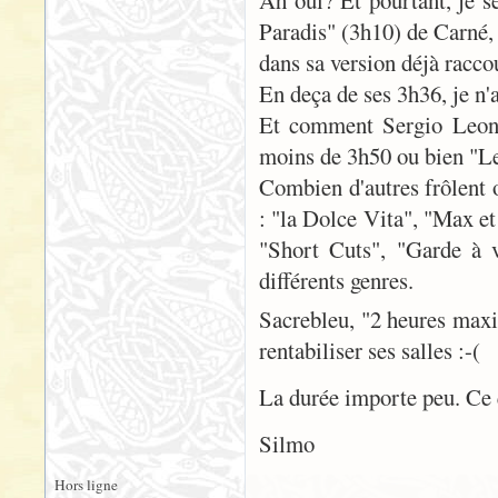
Ah oui? Et pourtant, je s
Paradis" (3h10) de Carné,
dans sa version déjà racco
En deça de ses 3h36, je n
Et comment Sergio Leone 
moins de 3h50 ou bien "Le
Combien d'autres frôlent o
: "la Dolce Vita", "Max et
"Short Cuts", "Garde à v
différents genres.
Sacrebleu, "2 heures maxi"
rentabiliser ses salles :-(
La durée importe peu. Ce q
Silmo
Hors ligne