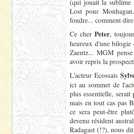
(qui jouait la sublim
Lost pour Monhagan. 
foudre... comment dire
Peter
Ce cher
, toujou
heureux d'une bilogie 
Zaentz... MGM pense 
avoir repris la prospect
Sylv
L'acteur Ecossais
ici au sommet de l'actu
plus essentielle, serait
mais en tout cas pas Bi
ce sera peut-être plu
devenu résident austr
Radagast (!?), nous dit