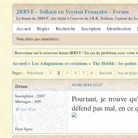
JRRVF - Tolkien en Version Française - Forum
Le forum de
JRRVF
, site dédié à l'oeuvre de J.R.R. Tolkien, l'auteur du
Se
Accueil
Règles
Recherche
Inscription
Identification
Vous n'êtes pas identifié(e).
Bienvenue sur le nouveau forum JRRVF ! En cas de problème avec votre lo
Accueil
»
Les Adaptations et créations
»
The Hobbit : les potins
2
Pages :
Précédent
1
3
4
5
6
Suivant
bas de page
03-06-2010 21:27
Druss
Inscription : 2007
Pourtant, je trouve q
Messages : 409
défend pas mal, en ce 
Site Web
Hors ligne