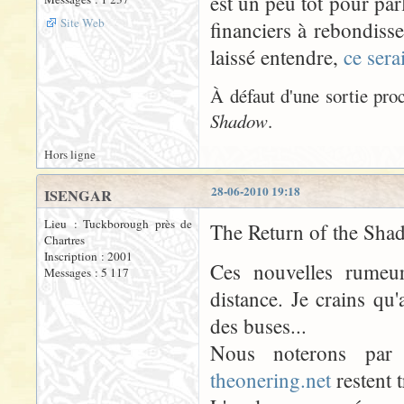
est un peu tôt pour par
Site Web
financiers à rebondiss
laissé entendre,
ce sera
À défaut d'une sortie pro
Shadow
.
Hors ligne
28-06-2010 19:18
ISENGAR
Lieu : Tuckborough près de
The Return of the Shado
Chartres
Inscription : 2001
Ces nouvelles rumeu
Messages : 5 117
distance. Je crains qu
des buses...
Nous noterons par
theonering.net
restent t