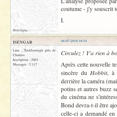
L'analyse proposée pa
coutume - j'y souscrit 
I.
Hors ligne
06-07-2010 10:34
ISENGAR
Lieu : Tuckborough près de
Circulez ! Y'a rien à bo
Chartres
Inscription : 2001
Après cette nouvelle te
Messages : 5 117
Hobbit
sincère du
, à 
derrière la caméra (mais
potins et autres buzz s
du cinéma ne s'intéres
Bond devra-t-il être aj
celle-ci a demandé en