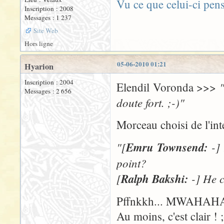
Vu ce que celui-ci pen
Inscription : 2008
Messages : 1 237
Site Web
Hors ligne
05-06-2010 01:21
Hyarion
Inscription : 2004
Elendil Voronda >>>
Messages : 2 656
doute fort. ;-)"
Morceau choisi de l'in
"[
Emru Townsend:
-] 
point?
[
Ralph Bakshi:
-] He c
Pffnkkh... MWAHAHA
Au moins, c'est clair ! ;