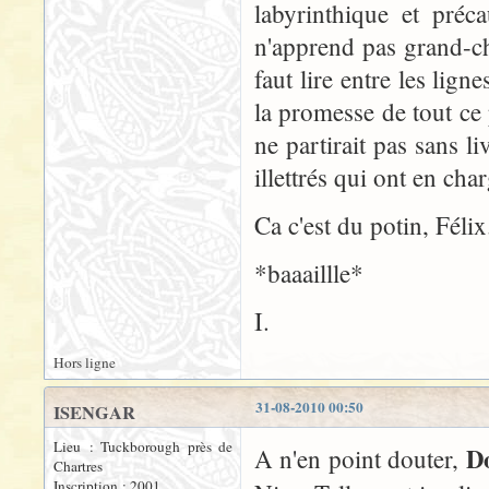
labyrinthique et préc
n'apprend pas grand-cho
faut lire entre les lig
la promesse de tout ce 
ne partirait pas sans 
illettrés qui ont en char
Ca c'est du potin, Félix.
*baaaillle*
I.
Hors ligne
31-08-2010 00:50
ISENGAR
Lieu : Tuckborough près de
D
A n'en point douter,
Chartres
Inscription : 2001