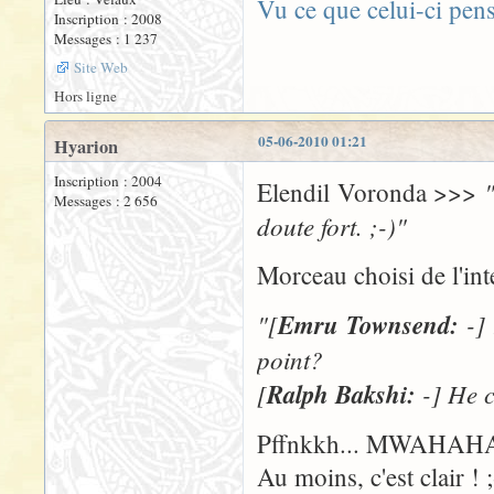
Vu ce que celui-ci pen
Inscription : 2008
Messages : 1 237
Site Web
Hors ligne
05-06-2010 01:21
Hyarion
Inscription : 2004
Elendil Voronda >>>
Messages : 2 656
doute fort. ;-)"
Morceau choisi de l'in
"[
Emru Townsend:
-] 
point?
[
Ralph Bakshi:
-] He c
Pffnkkh... MWAHAHA
Au moins, c'est clair ! ;