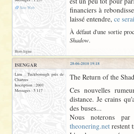
est un peu tôt pour par
Site Web
financiers à rebondiss
laissé entendre,
ce sera
À défaut d'une sortie pro
Shadow
.
Hors ligne
28-06-2010 19:18
ISENGAR
Lieu : Tuckborough près de
The Return of the Shado
Chartres
Inscription : 2001
Ces nouvelles rumeu
Messages : 5 117
distance. Je crains qu
des buses...
Nous noterons par
theonering.net
restent t