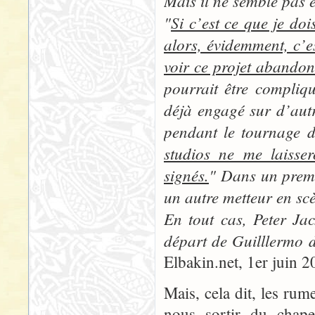
Mais il ne semble pas 
"
Si c’est ce que je doi
alors, évidemment, c’e
voir ce projet abandon
pourrait être compliq
déjà engagé sur d’autr
pendant le tournage d
studios ne me laisser
signés.
" Dans un premie
un autre metteur en scè
En tout cas, Peter Jac
départ de Guilllermo de
Elbakin.net, 1er juin 2
Mais, cela dit, les rum
nous sortir du chape