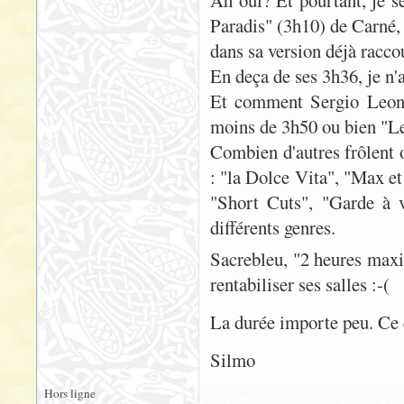
Ah oui? Et pourtant, je s
Paradis" (3h10) de Carné,
dans sa version déjà racco
En deça de ses 3h36, je n
Et comment Sergio Leone 
moins de 3h50 ou bien "Le
Combien d'autres frôlent o
: "la Dolce Vita", "Max et
"Short Cuts", "Garde à v
différents genres.
Sacrebleu, "2 heures maxi"
rentabiliser ses salles :-(
La durée importe peu. Ce q
Silmo
Hors ligne