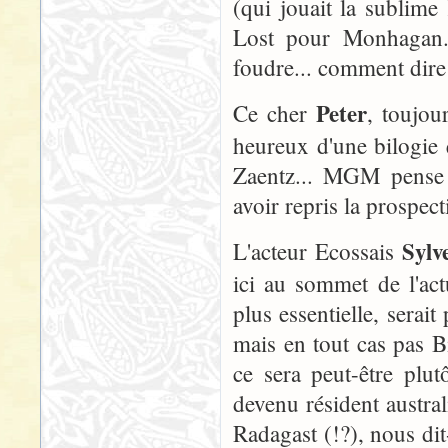
(qui jouait la sublim
Lost pour Monhagan. 
foudre... comment dire
Peter
Ce cher
, toujou
heureux d'une bilogie 
Zaentz... MGM pense 
avoir repris la prospect
Sylv
L'acteur Ecossais
ici au sommet de l'actu
plus essentielle, serait
mais en tout cas pas Bi
ce sera peut-être plu
devenu résident austr
Radagast (!?), nous dit