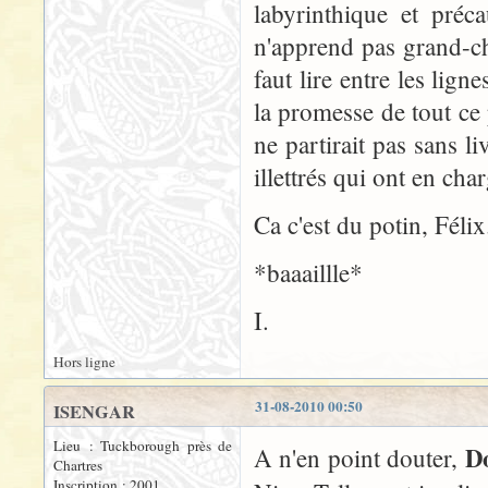
labyrinthique et préc
n'apprend pas grand-cho
faut lire entre les lig
la promesse de tout ce 
ne partirait pas sans 
illettrés qui ont en char
Ca c'est du potin, Félix.
*baaaillle*
I.
Hors ligne
31-08-2010 00:50
ISENGAR
Lieu : Tuckborough près de
D
A n'en point douter,
Chartres
Inscription : 2001