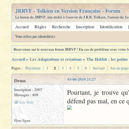
JRRVF - Tolkien en Version Française - Forum
Le forum de
JRRVF
, site dédié à l'oeuvre de J.R.R. Tolkien, l'auteur du
Se
Accueil
Règles
Recherche
Inscription
Identification
Vous n'êtes pas identifié(e).
Bienvenue sur le nouveau forum JRRVF ! En cas de problème avec votre lo
Accueil
»
Les Adaptations et créations
»
The Hobbit : les potins
2
Pages :
Précédent
1
3
4
5
6
Suivant
bas de page
03-06-2010 21:27
Druss
Inscription : 2007
Pourtant, je trouve q
Messages : 409
défend pas mal, en ce 
Site Web
Hors ligne