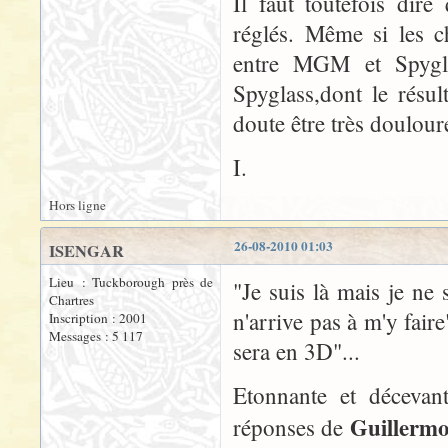
Il faut toutefois dir
réglés. Même si les c
entre MGM et Spyglas
Spyglass,dont le résul
doute être très doulour
I.
Hors ligne
26-08-2010 01:03
ISENGAR
Lieu : Tuckborough près de
"Je suis là mais je ne s
Chartres
n'arrive pas à m'y fai
Inscription : 2001
Messages : 5 117
sera en 3D"...
Etonnante et décevant
Guillermo
réponses de