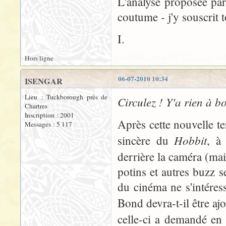
L'analyse proposée pa
coutume - j'y souscrit 
I.
Hors ligne
06-07-2010 10:34
ISENGAR
Lieu : Tuckborough près de
Circulez ! Y'a rien à bo
Chartres
Inscription : 2001
Après cette nouvelle te
Messages : 5 117
Hobbit
sincère du
, à 
derrière la caméra (mais
potins et autres buzz s
du cinéma ne s'intéres
Bond devra-t-il être aj
celle-ci a demandé en