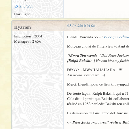
Site Web
Hors ligne
05-06-2010 01:21
Hyarion
Inscription : 2004
Elendil Voronda >>>
"
Vu ce que celui-
Messages : 2 656
Morceau choisi de l'interview (datant 
"[
Emru Townsend:
-] Did Peter Jackso
[
Ralph Bakshi:
-] He can kiss my fucking
Pffnkkh... MWAHAHAHAHA !!!!!!!
Au moins, c'est clair ! ;-)
Merci, Elendil, pour ce lien fort sympath
De toute façon, Ralph Bakshi, qui a 71 a
Cela dit, il parait que Bakshi collabor
réalisé en 1983 par ledit Bakshi (en coll
La démission de Guillermo del Toro ne s
<<
Peter Jackson pourrait réaliser Bil