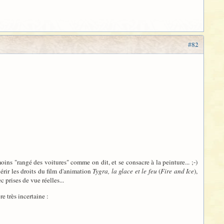
#82
ins "rangé des voitures" comme on dit, et se consacre à la peinture... ;-)
érir les droits du film d'animation
Tygra, la glace et le feu
(
Fire and Ice
),
 prises de vue réelles...
 très incertaine :