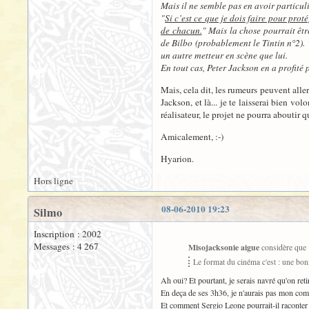
Mais il ne semble pas en avoir particu
"
Si c’est ce que je dois faire pour prot
de chacun.
" Mais la chose pourrait êtr
de Bilbo (probablement le Tintin n°2). 
un autre metteur en scène que lui.
En tout cas, Peter Jackson en a profité p
Mais, cela dit, les rumeurs peuvent aller
Jackson, et là... je te laisserai bien vol
réalisateur, le projet ne pourra aboutir q
Amicalement, :-)
Hyarion.
Hors ligne
08-06-2010 19:23
Silmo
Inscription : 2002
Messages : 4 267
Misojacksonie aigue
considère que 
Le format du cinéma c'est : une bon
Ah oui? Et pourtant, je serais navré qu'on r
En deça de ses 3h36, je n'aurais pas mon co
Et comment Sergio Leone pourrait-il raconter 