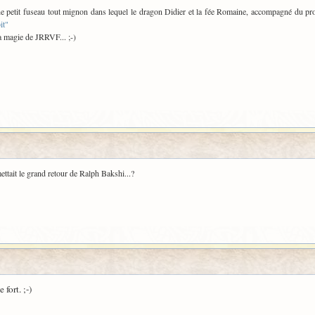
 une petit fuseau tout mignon dans lequel le dragon Didier et la fée Romaine, accompagné du pr
it"
la magie de JRRVF... ;-)
ttait le grand retour de Ralph Bakshi...?
e fort. ;-)