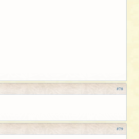
#78
#79