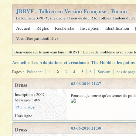
JRRVF - Tolkien en Version Française - Forum
Le forum de
JRRVF
, site dédié à l'oeuvre de J.R.R. Tolkien, l'auteur du
Se
Accueil
Règles
Recherche
Inscription
Identification
Vous n'êtes pas identifié(e).
Bienvenue sur le nouveau forum JRRVF ! En cas de problème avec votre lo
Accueil
»
Les Adaptations et créations
»
The Hobbit : les potins
2
Pages :
Précédent
1
3
4
5
6
Suivant
bas de page
03-06-2010 21:27
Druss
Inscription : 2007
Pourtant, je trouve qu'en termes de poi
Messages : 409
Site Web
Hors ligne
03-06-2010 21:30
Druss