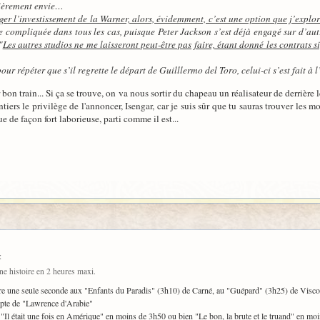
lièrement envie…
éger l’investissement de la Warner, alors, évidemment, c’est une option que j’explor
e compliquée dans tous les cas, puisque Peter Jackson s’est déjà engagé sur d’aut
"
Les autres studios ne me laisseront peut-être pas faire, étant donné les contrats s
our répéter que s’il regrette le départ de Guilllermo del Toro, celui-ci s’est fait à 
 bon train... Si ça se trouve, on va nous sortir du chapeau un réalisateur de derrière 
ontiers le privilège de l'annoncer, Isengar, car je suis sûr que tu sauras trouver les m
ue de façon fort laborieuse, parti comme il est...
:
ne histoire en 2 heures maxi.
etire une seule seconde aux "Enfants du Paradis" (3h10) de Carné, au "Guépard" (3h25) de Visco
mpte de "Lawrence d'Arabie"
"Il était une fois en Amérique" en moins de 3h50 ou bien "Le bon, la brute et le truand" en mo