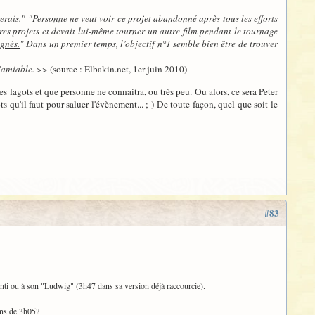
erais.
" "
Personne ne veut voir ce projet abandonné après tous les efforts
res projets et devait lui-même tourner un autre film pendant le tournage
ignés.
" Dans un premier temps, l’objectif n°1 semble bien être de trouver
l’amiable.
>> (source : Elbakin.net, 1er juin 2010)
les fagots et que personne ne connaitra, ou très peu. Ou alors, ce sera Peter
ots qu'il faut pour saluer l'évènement... ;-) De toute façon, quel que soit le
#83
nti ou à son "Ludwig" (3h47 dans sa version déjà raccourcie).
ins de 3h05?