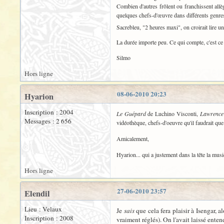
Combien d'autres frôlent ou franchissent allè
quelques chefs-d'œuvre dans différents genre
Sacrebleu, "2 heures maxi", on croirait lire un
La durée importe peu. Ce qui compte, c'est ce 
Silmo
Hors ligne
08-06-2010 20:23
Hyarion
Inscription : 2004
Le Guépard
de Luchino Visconti,
Lawrence 
Messages : 2 656
vidéothèque, chefs-d'oeuvre qu'il faudrait que 
Amicalement,
Hyarion... qui a justement dans la tête la m
Hors ligne
27-06-2010 23:57
Elendil
Lieu : Velaux
Je
sais
que cela fera plaisir à Isengar, 
Inscription : 2008
vraiment réglés). On l'avait laissé enten