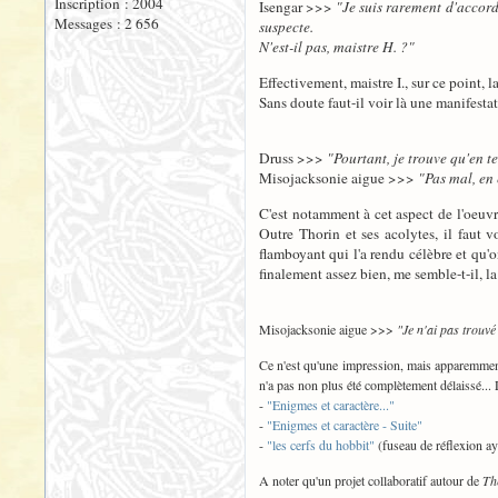
Inscription : 2004
Isengar >>>
"Je suis rarement d'accord
Messages : 2 656
suspecte.
N'est-il pas, maistre H. ?"
Effectivement, maistre I., sur ce point, l
Sans doute faut-il voir là une manifesta
Druss >>>
"Pourtant, je trouve qu'en t
Misojacksonie aigue >>>
"Pas mal, en 
C'est notamment à cet aspect de l'oeu
Outre Thorin et ses acolytes, il faut 
flamboyant qui l'a rendu célèbre et qu'o
finalement assez bien, me semble-t-il, la
Misojacksonie aigue >>>
"Je n'ai pas trouvé
Ce n'est qu'une impression, mais apparemmen
n'a pas non plus été complètement délaissé... 
-
"Enigmes et caractère..."
-
"Enigmes et caractère - Suite"
-
"les cerfs du hobbit"
(fuseau de réflexion aya
A noter qu'un projet collaboratif autour de
Th