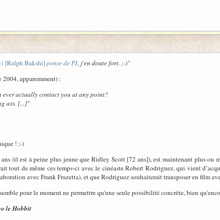
ci
[Ralph Bakshi]
pense de PJ
, j'en doute fort. ;-)"
de 2004, apparemment) :
n ever actually contact you at any point?
 ass. [...]"
ique ! ;-)
ns (il est à peine plus jeune que Ridley Scott [72 ans]), est maintenant plus ou mo
erait tout de même ces temps-ci avec le cinéaste Robert Rodriguez, qui vient d’acqu
aboration avec Frank Frazetta), et que Rodriguez souhaiterait transposer en film avec
emble pour le moment ne permettre qu'une seule possibilité concrète, bien qu'encore
bo le Hobbit