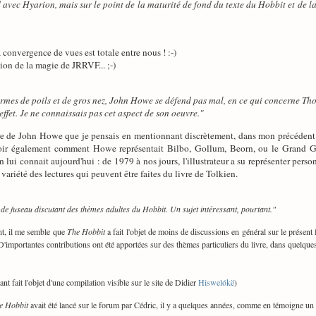
 avec Hyarion, mais sur le point de la maturité de fond du texte du Hobbit et de l
a convergence de vues est totale entre nous ! :-)
tion de la magie de JRRVF... ;-)
ermes de poils et de gros nez, John Howe se défend pas mal, en ce qui concerne Th
effet. Je ne connaissais pas cet aspect de son oeuvre."
vre de John Howe que je pensais en mentionnant discrètement, dans mon précéden
voir également comment Howe représentait Bilbo, Gollum, Beorn, ou le Grand Gobe
n lui connait aujourd'hui : de 1979 à nos jours, l'illustrateur a su représenter pers
 variété des lectures qui peuvent être faites du livre de Tolkien.
 de fuseau discutant des thèmes adultes du Hobbit. Un sujet intéressant, pourtant."
t, il me semble que
The Hobbit
a fait l'objet de moins de discussions en général sur le présen
D'importantes contributions ont été apportées sur des thèmes particuliers du livre, dans quelques 
nt fait l'objet d'une compilation visible sur le site de Didier
Hiswelókë
)
e Hobbit
avait été lancé sur le forum par Cédric, il y a quelques années, comme en témoigne un