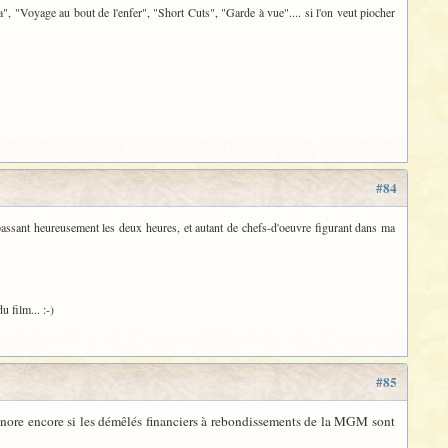
a", "Voyage au bout de l'enfer", "Short Cuts", "Garde à vue".... si l'on veut piocher
#84
assant heureusement les deux heures, et autant de chefs-d'oeuvre figurant dans ma
u film... :-)
#85
on ignore encore si les démêlés financiers à rebondissements de la MGM sont