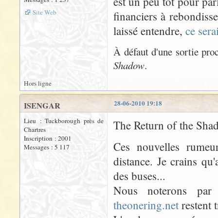
est un peu tôt pour par
Site Web
financiers à rebondiss
laissé entendre,
ce sera
À défaut d'une sortie pro
Shadow
.
Hors ligne
28-06-2010 19:18
ISENGAR
Lieu : Tuckborough près de
The Return of the Shado
Chartres
Inscription : 2001
Ces nouvelles rumeu
Messages : 5 117
distance. Je crains qu
des buses...
Nous noterons par
theonering.net
restent t