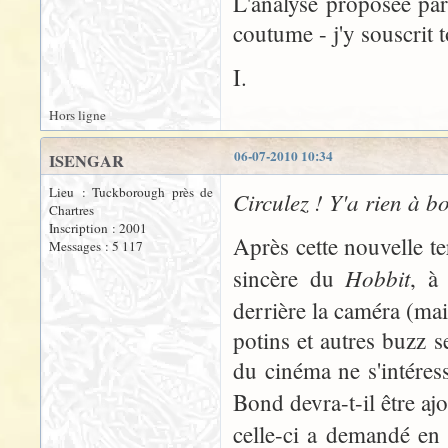
L'analyse proposée pa
coutume - j'y souscrit 
I.
Hors ligne
06-07-2010 10:34
ISENGAR
Lieu : Tuckborough près de
Circulez ! Y'a rien à bo
Chartres
Inscription : 2001
Après cette nouvelle te
Messages : 5 117
Hobbit
sincère du
, à 
derrière la caméra (mais
potins et autres buzz s
du cinéma ne s'intéres
Bond devra-t-il être aj
celle-ci a demandé en