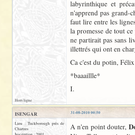
labyrinthique et préc
n'apprend pas grand-cho
faut lire entre les lig
la promesse de tout ce 
ne partirait pas sans 
illettrés qui ont en char
Ca c'est du potin, Félix.
*baaaillle*
I.
Hors ligne
31-08-2010 00:50
ISENGAR
Lieu : Tuckborough près de
D
A n'en point douter,
Chartres
Inscription : 2001