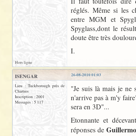
Il faut toutefois dir
réglés. Même si les c
entre MGM et Spyglas
Spyglass,dont le résul
doute être très doulour
I.
Hors ligne
26-08-2010 01:03
ISENGAR
Lieu : Tuckborough près de
"Je suis là mais je ne s
Chartres
n'arrive pas à m'y fai
Inscription : 2001
Messages : 5 117
sera en 3D"...
Etonnante et décevant
Guillermo
réponses de