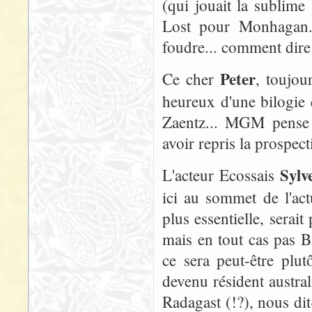
(qui jouait la sublim
Lost pour Monhagan. 
foudre... comment dire
Peter
Ce cher
, toujou
heureux d'une bilogie 
Zaentz... MGM pense 
avoir repris la prospect
Sylv
L'acteur Ecossais
ici au sommet de l'actu
plus essentielle, serait
mais en tout cas pas Bi
ce sera peut-être plu
devenu résident austr
Radagast (!?), nous dit