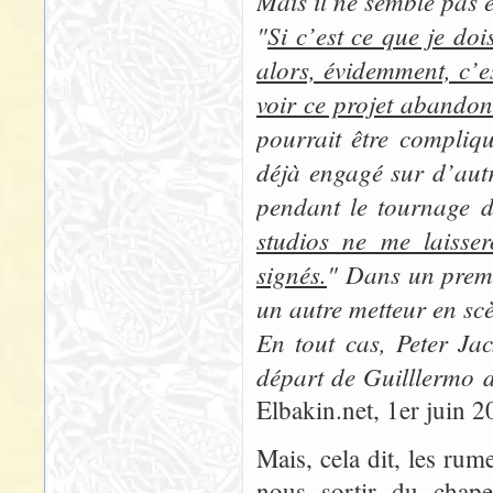
Mais il ne semble pas 
"
Si c’est ce que je doi
alors, évidemment, c’e
voir ce projet abandon
pourrait être compliq
déjà engagé sur d’autr
pendant le tournage d
studios ne me laisser
signés.
" Dans un premie
un autre metteur en scè
En tout cas, Peter Jac
départ de Guilllermo de
Elbakin.net, 1er juin 2
Mais, cela dit, les rum
nous sortir du chape