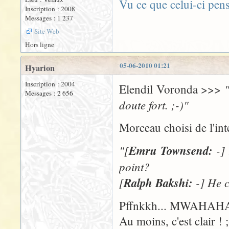
Vu ce que celui-ci pen
Inscription : 2008
Messages : 1 237
Site Web
Hors ligne
05-06-2010 01:21
Hyarion
Inscription : 2004
Elendil Voronda >>>
Messages : 2 656
doute fort. ;-)"
Morceau choisi de l'in
"[
Emru Townsend:
-] 
point?
[
Ralph Bakshi:
-] He c
Pffnkkh... MWAHAHA
Au moins, c'est clair ! ;