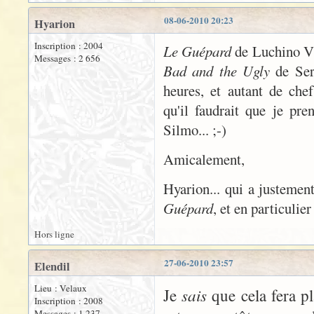
08-06-2010 20:23
Hyarion
Inscription : 2004
Le Guépard
de Luchino V
Messages : 2 656
Bad and the Ugly
de Ser
heures, et autant de che
qu'il faudrait que je pre
Silmo... ;-)
Amicalement,
Hyarion... qui a justeme
Guépard
, et en particulie
Hors ligne
27-06-2010 23:57
Elendil
Lieu : Velaux
sais
Je
que cela fera pl
Inscription : 2008
Messages : 1 237