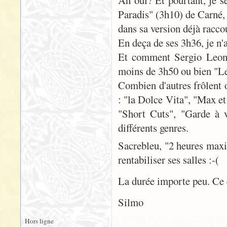
Ah oui? Et pourtant, je s
Paradis" (3h10) de Carné,
dans sa version déjà racco
En deça de ses 3h36, je n
Et comment Sergio Leone 
moins de 3h50 ou bien "Le
Combien d'autres frôlent o
: "la Dolce Vita", "Max et
"Short Cuts", "Garde à v
différents genres.
Sacrebleu, "2 heures maxi"
rentabiliser ses salles :-(
La durée importe peu. Ce q
Silmo
Hors ligne