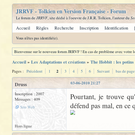
JRRVF - Tolkien en Version Française - Forum
Le forum de
JRRVF
, site dédié à l'oeuvre de J.R.R. Tolkien, l'auteur du
Se
Accueil
Règles
Recherche
Inscription
Identification
Vous n'êtes pas identifié(e).
Bienvenue sur le nouveau forum JRRVF ! En cas de problème avec votre lo
Accueil
»
Les Adaptations et créations
»
The Hobbit : les potins
2
Pages :
Précédent
1
3
4
5
6
Suivant
bas de page
03-06-2010 21:27
Druss
Inscription : 2007
Pourtant, je trouve q
Messages : 409
défend pas mal, en ce 
Site Web
Hors ligne