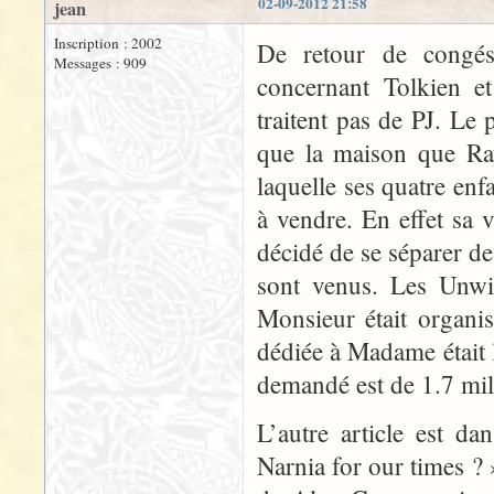
02-09-2012 21:58
jean
Inscription : 2002
De retour de congés,
Messages : 909
concernant Tolkien e
traitent pas de PJ. L
que la maison que Ra
laquelle ses quatre enf
à vendre. En effet sa v
décidé de se séparer d
sont venus. Les Unwin
Monsieur était organis
dédiée à Madame était l
demandé est de 1.7 mill
L’autre article est d
Narnia for our times ? 