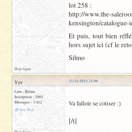
lot 258 :
http://www.the-saleroo
kensington/catalogue-
Et puis, tout bien réfl
hors sujet ici (cf le ret
Silmo
Hors ligne
21-11-2011 21:06
Yyr
Lieu : Reims
Inscription : 2001
Va falloir se cotiser :)
Messages : 3 412
Site Web
[/i]
Hors ligne