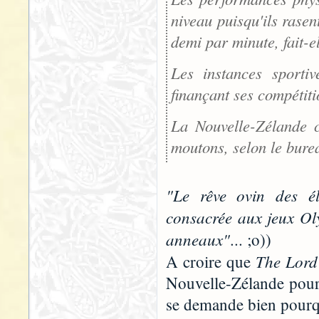
niveau puisqu'ils rasen
demi par minute, fait-el
Les instances sportiv
finançant ses compétiti
La Nouvelle-Zélande c
moutons, selon le burea
"Le rêve ovin des él
consacrée aux jeux Oly
anneaux"
... ;o))
The Lord 
A croire que
Nouvelle-Zélande pour 
se demande bien pourqu