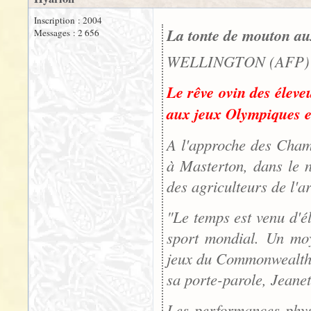
Inscription : 2004
La tonte de mouton au
Messages : 2 656
WELLINGTON (AFP) -
Le rêve ovin des éleve
aux jeux Olympiques et
A l'approche des Cham
à Masterton, dans le n
des agriculteurs de l'a
"Le temps est venu d'él
sport mondial. Un moy
jeux du Commonwealth, 
sa porte-parole, Jean
Les performances phys