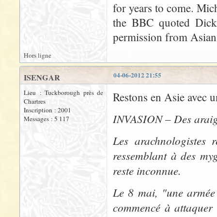
for years to come. Micha
the BBC quoted Dicke
permission from Asian
Hors ligne
04-06-2012 21:55
ISENGAR
Lieu : Tuckborough près de
Restons en Asie avec un
Chartres
Inscription : 2001
INVASION – Des araign
Messages : 5 117
Les arachnologistes r
ressemblant à des myga
reste inconnue.
Le 8 mai, "une armée 
commencé à attaquer l