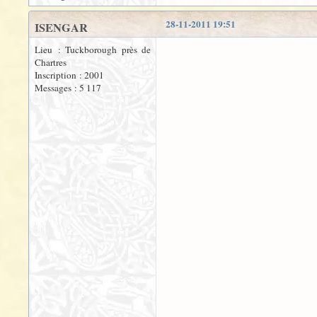
28-11-2011 19:51
ISENGAR
Lieu : Tuckborough près de
Chartres
Inscription : 2001
Messages : 5 117