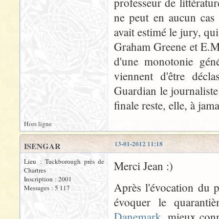
professeur de littérat
ne peut en aucun cas 
avait estimé le jury, q
Graham Greene et E.M. 
d'une monotonie génér
viennent d'être décl
Guardian le journalist
finale reste, elle, à jam
Hors ligne
13-01-2012 11:18
ISENGAR
Lieu : Tuckborough près de
Merci Jean :)
Chartres
Inscription : 2001
Après l'évocation du 
Messages : 5 117
évoquer le quaranti
Danemark
, mieux conn