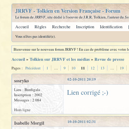
JRRVF - Tolkien en Version Française - Forum
Le forum de
JRRVF
, site dédié à l'oeuvre de J.R.R. Tolkien, l'auteur du
Se
Accueil
Règles
Recherche
Inscription
Identification
Vous n'êtes pas identifié(e).
Bienvenue sur le nouveau forum JRRVF ! En cas de problème avec votre lo
Accueil
»
Tolkien sur JRRVF et les médias
»
Revue de presse
11
Pages :
Précédent
1
…
9
10
12
13
…
19
02-10-2011 20:19
sosryko
Lieu : Burdigala
Lien corrigé ;-)
Inscription : 2002
Messages : 2 084
Hors ligne
10-10-2011 02:31
Isabelle Morgil