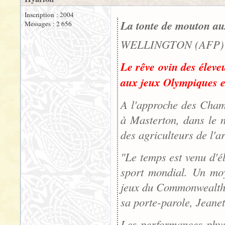
Inscription : 2004
La tonte de mouton au
Messages : 2 656
WELLINGTON (AFP) -
Le rêve ovin des éleve
aux jeux Olympiques et
A l'approche des Cham
à Masterton, dans le n
des agriculteurs de l'a
"Le temps est venu d'él
sport mondial. Un moy
jeux du Commonwealth, 
sa porte-parole, Jean
Les performances phys