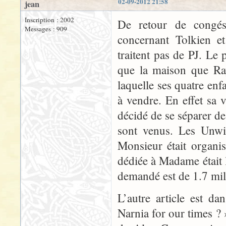
02-09-2012 21:58
jean
Inscription : 2002
De retour de congés,
Messages : 909
concernant Tolkien e
traitent pas de PJ. L
que la maison que Ra
laquelle ses quatre enf
à vendre. En effet sa v
décidé de se séparer d
sont venus. Les Unwin
Monsieur était organis
dédiée à Madame était l
demandé est de 1.7 mill
L’autre article est d
Narnia for our times ? 