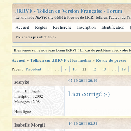
JRRVF - Tolkien en Version Française - Forum
Le forum de
JRRVF
, site dédié à l'oeuvre de J.R.R. Tolkien, l'auteur du
Se
Accueil
Règles
Recherche
Inscription
Identification
Vous n'êtes pas identifié(e).
Bienvenue sur le nouveau forum JRRVF ! En cas de problème avec votre lo
Accueil
»
Tolkien sur JRRVF et les médias
»
Revue de presse
11
Pages :
Précédent
1
…
9
10
12
13
…
19
02-10-2011 20:19
sosryko
Lieu : Burdigala
Lien corrigé ;-)
Inscription : 2002
Messages : 2 084
Hors ligne
10-10-2011 02:31
Isabelle Morgil