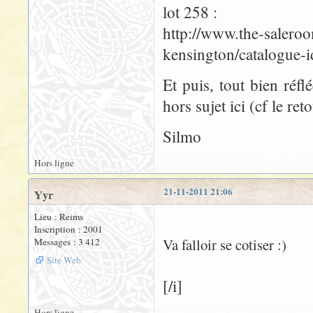
lot 258 :
http://www.the-saleroo
kensington/catalogue-
Et puis, tout bien réfl
hors sujet ici (cf le ret
Silmo
Hors ligne
21-11-2011 21:06
Yyr
Lieu : Reims
Inscription : 2001
Va falloir se cotiser :)
Messages : 3 412
Site Web
[/i]
Hors ligne