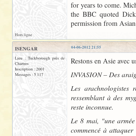
for years to come. Micha
the BBC quoted Dicke
permission from Asian
Hors ligne
04-06-2012 21:55
ISENGAR
Lieu : Tuckborough près de
Restons en Asie avec un
Chartres
Inscription : 2001
INVASION – Des araign
Messages : 5 117
Les arachnologistes r
ressemblant à des myga
reste inconnue.
Le 8 mai, "une armée 
commencé à attaquer l