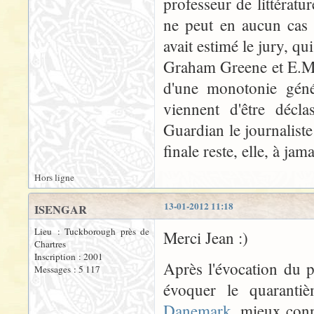
professeur de littérat
ne peut en aucun cas 
avait estimé le jury, q
Graham Greene et E.M. 
d'une monotonie génér
viennent d'être décl
Guardian le journalist
finale reste, elle, à jam
Hors ligne
13-01-2012 11:18
ISENGAR
Lieu : Tuckborough près de
Merci Jean :)
Chartres
Inscription : 2001
Après l'évocation du 
Messages : 5 117
évoquer le quaranti
Danemark
, mieux conn