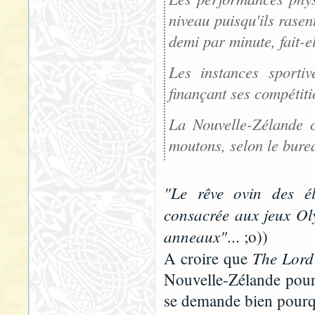
niveau puisqu'ils rasen
demi par minute, fait-el
Les instances sportiv
finançant ses compétiti
La Nouvelle-Zélande c
moutons, selon le burea
"Le rêve ovin des él
consacrée aux jeux Oly
anneaux"
... ;o))
The Lord 
A croire que
Nouvelle-Zélande pour 
se demande bien pourqu