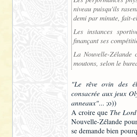
niveau puisqu'ils rasen
demi par minute, fait-el
Les instances sportiv
finançant ses compétiti
La Nouvelle-Zélande c
moutons, selon le burea
"Le rêve ovin des él
consacrée aux jeux Oly
anneaux"
... ;o))
The Lord 
A croire que
Nouvelle-Zélande pour 
se demande bien pourqu