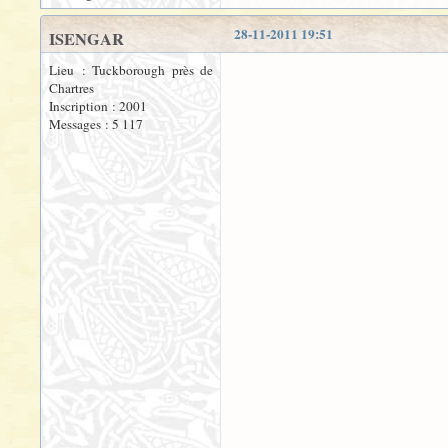
28-11-2011 19:51
ISENGAR
Lieu : Tuckborough près de
Chartres
Inscription : 2001
Messages : 5 117