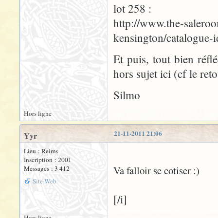
lot 258 :
http://www.the-saleroo
kensington/catalogue-
Et puis, tout bien réfl
hors sujet ici (cf le ret
Silmo
Hors ligne
21-11-2011 21:06
Yyr
Lieu : Reims
Inscription : 2001
Va falloir se cotiser :)
Messages : 3 412
Site Web
[/i]
Hors ligne