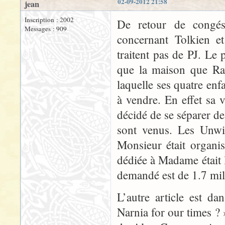
02-09-2012 21:58
jean
Inscription : 2002
De retour de congés,
Messages : 909
concernant Tolkien e
traitent pas de PJ. L
que la maison que Ra
laquelle ses quatre enf
à vendre. En effet sa v
décidé de se séparer d
sont venus. Les Unwin
Monsieur était organis
dédiée à Madame était l
demandé est de 1.7 mill
L’autre article est d
Narnia for our times ? 