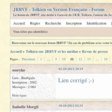
JRRVF - Tolkien en Version Française - Forum
Le forum de
JRRVF
, site dédié à l'oeuvre de J.R.R. Tolkien, l'auteur du
Se
Accueil
Règles
Recherche
Inscription
Identification
Vous n'êtes pas identifié(e).
Bienvenue sur le nouveau forum JRRVF ! En cas de problème avec votre lo
Accueil
»
Tolkien sur JRRVF et les médias
»
Revue de presse
11
Pages :
Précédent
1
…
9
10
12
13
…
19
02-10-2011 20:19
sosryko
Lieu : Burdigala
Lien corrigé ;-)
Inscription : 2002
Messages : 2 084
Hors ligne
10-10-2011 02:31
Isabelle Morgil