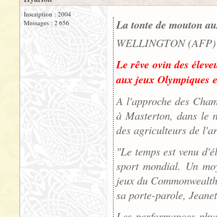
Inscription : 2004
La tonte de mouton au
Messages : 2 656
WELLINGTON (AFP) -
Le rêve ovin des éleve
aux jeux Olympiques et
A l'approche des Cham
à Masterton, dans le n
des agriculteurs de l'a
"Le temps est venu d'él
sport mondial. Un moy
jeux du Commonwealth, 
sa porte-parole, Jean
Les performances phys