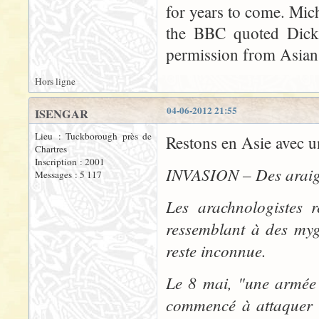
for years to come. Micha
the BBC quoted Dicke
permission from Asian
Hors ligne
04-06-2012 21:55
ISENGAR
Lieu : Tuckborough près de
Restons en Asie avec un
Chartres
Inscription : 2001
INVASION – Des araign
Messages : 5 117
Les arachnologistes r
ressemblant à des myga
reste inconnue.
Le 8 mai, "une armée 
commencé à attaquer l