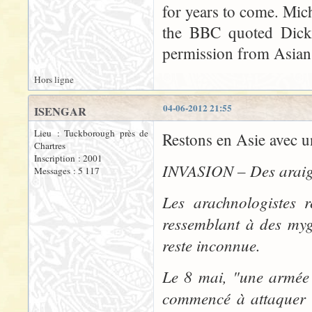
for years to come. Micha
the BBC quoted Dicke
permission from Asian
Hors ligne
04-06-2012 21:55
ISENGAR
Lieu : Tuckborough près de
Restons en Asie avec un
Chartres
Inscription : 2001
INVASION – Des araign
Messages : 5 117
Les arachnologistes r
ressemblant à des myga
reste inconnue.
Le 8 mai, "une armée 
commencé à attaquer l