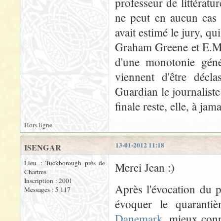
professeur de littérat
ne peut en aucun cas 
avait estimé le jury, q
Graham Greene et E.M. 
d'une monotonie génér
viennent d'être décl
Guardian le journalist
finale reste, elle, à jam
Hors ligne
13-01-2012 11:18
ISENGAR
Lieu : Tuckborough près de
Merci Jean :)
Chartres
Inscription : 2001
Après l'évocation du 
Messages : 5 117
évoquer le quaranti
Danemark
, mieux conn