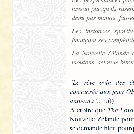
niveau puisqu'ils rasen
demi par minute, fait-el
Les instances sportiv
finançant ses compétiti
La Nouvelle-Zélande c
moutons, selon le burea
"Le rêve ovin des él
consacrée aux jeux Oly
anneaux"
... ;o))
The Lord 
A croire que
Nouvelle-Zélande pour 
se demande bien pourqu