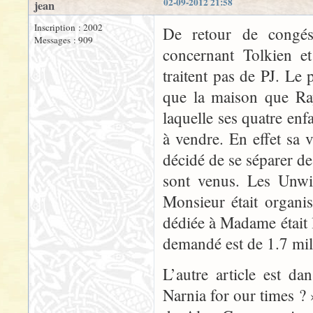
02-09-2012 21:58
jean
Inscription : 2002
De retour de congés,
Messages : 909
concernant Tolkien e
traitent pas de PJ. L
que la maison que Ra
laquelle ses quatre enf
à vendre. En effet sa v
décidé de se séparer d
sont venus. Les Unwin
Monsieur était organis
dédiée à Madame était l
demandé est de 1.7 mill
L’autre article est d
Narnia for our times ? 