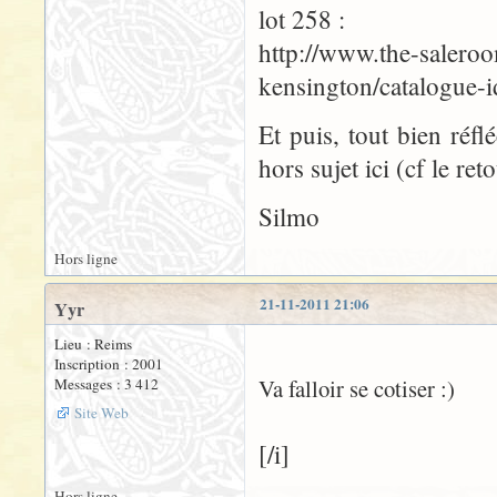
lot 258 :
http://www.the-saleroo
kensington/catalogue-
Et puis, tout bien réfl
hors sujet ici (cf le ret
Silmo
Hors ligne
21-11-2011 21:06
Yyr
Lieu : Reims
Inscription : 2001
Va falloir se cotiser :)
Messages : 3 412
Site Web
[/i]
Hors ligne