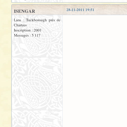
28-11-2011 19:51
ISENGAR
Lieu : Tuckborough près de
Chartres
Inscription : 2001
Messages : 5 117