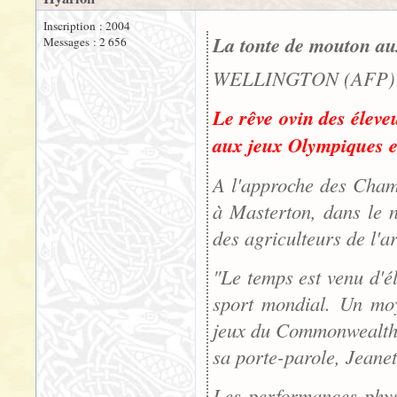
Inscription : 2004
La tonte de mouton au
Messages : 2 656
WELLINGTON (AFP) -
Le rêve ovin des éleve
aux jeux Olympiques et
A l'approche des Cham
à Masterton, dans le n
des agriculteurs de l'a
"Le temps est venu d'él
sport mondial. Un moy
jeux du Commonwealth, 
sa porte-parole, Jean
Les performances phys