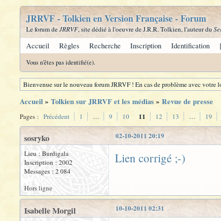
JRRVF - Tolkien en Version Française - Forum
Le forum de
JRRVF
, site dédié à l'oeuvre de J.R.R. Tolkien, l'auteur du
Se
Accueil
Règles
Recherche
Inscription
Identification
Vous n'êtes pas identifié(e).
Bienvenue sur le nouveau forum JRRVF ! En cas de problème avec votre lo
Accueil
»
Tolkien sur JRRVF et les médias
»
Revue de presse
11
Pages :
Précédent
1
…
9
10
12
13
…
19
02-10-2011 20:19
sosryko
Lieu : Burdigala
Lien corrigé ;-)
Inscription : 2002
Messages : 2 084
Hors ligne
10-10-2011 02:31
Isabelle Morgil