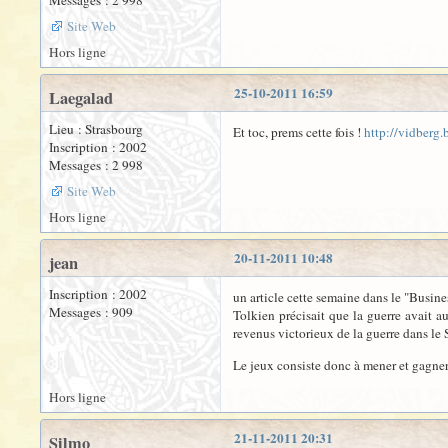
Messages : 2 998
Site Web
Hors ligne
25-10-2011 16:59
Laegalad
Lieu : Strasbourg
Et toc, prems cette fois !
http://vidberg.
Inscription : 2002
Messages : 2 998
Site Web
Hors ligne
20-11-2011 10:48
jean
Inscription : 2002
un article cette semaine dans le "Busine
Messages : 909
Tolkien précisait que la guerre avait a
revenus victorieux de la guerre dans le 
Le jeux consiste donc à mener et gagner
Hors ligne
21-11-2011 20:31
Silmo