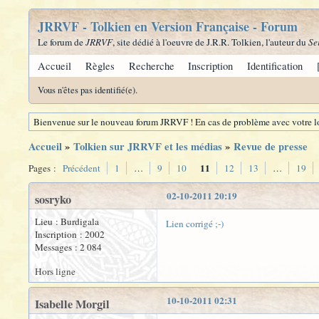
JRRVF - Tolkien en Version Française - Forum
Le forum de
JRRVF
, site dédié à l'oeuvre de J.R.R. Tolkien, l'auteur du
Se
Accueil
Règles
Recherche
Inscription
Identification
Vous n'êtes pas identifié(e).
Bienvenue sur le nouveau forum JRRVF ! En cas de problème avec votre lo
Accueil
»
Tolkien sur JRRVF et les médias
»
Revue de presse
11
Pages :
Précédent
1
…
9
10
12
13
…
19
02-10-2011 20:19
sosryko
Lieu : Burdigala
Lien corrigé ;-)
Inscription : 2002
Messages : 2 084
Hors ligne
10-10-2011 02:31
Isabelle Morgil