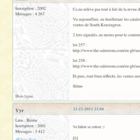
Inscription : 2002
Ca ne relève pas tout à fait de la revue 
Messages : 4 267
Vu aujourd'hui, en feuilletant les cata
ventes de South Kensington.
2 lots signalés, au moins pour le contenu
lot 257 :
http://www.the-saleroom.com/en-gb/auc
lot 258 :
http://www.the-saleroom.com/en-gb/auc
Et puis, tout bien réfléchi, les ventes aux
Silmo
Hors ligne
21-11-2011 21:06
Yyr
Lieu : Reims
Inscription : 2001
Va falloir se cotiser :)
Messages : 3 412
[/i]
Site Web