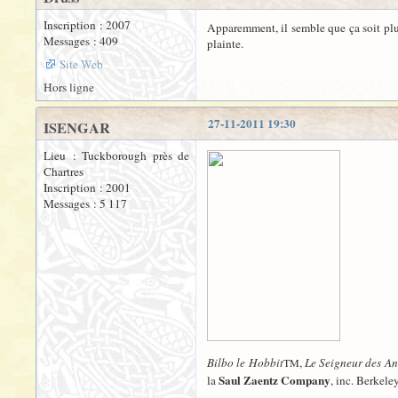
Inscription : 2007
Apparemment, il semble que ça soit plu
Messages : 409
plainte.
Site Web
Hors ligne
27-11-2011 19:30
ISENGAR
Lieu : Tuckborough près de
Chartres
Inscription : 2001
Messages : 5 117
Bilbo le Hobbit
,
Le Seigneur des A
TM
Saul Zaentz Company
la
, inc. Berkeley