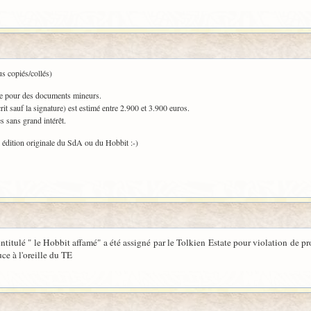
us copiés/collés)
me pour des documents mineurs.
t sauf la signature) est estimé entre 2.900 et 3.900 euros.
s sans grand intérêt.
e édition originale du SdA ou du Hobbit :-)
itulé " le Hobbit affamé" a été assigné par le Tolkien Estate pour violation de pro
uce à l'oreille du TE