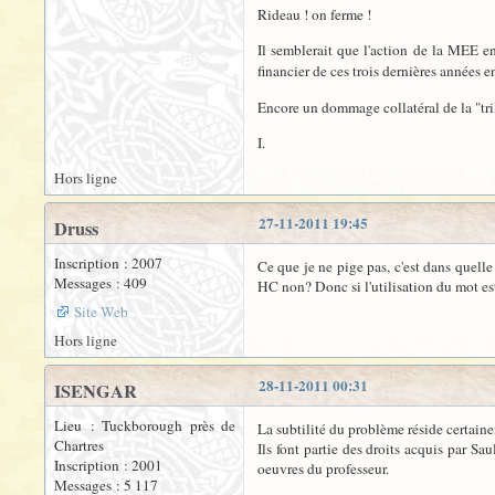
Rideau ! on ferme !
Il semblerait que l'action de la MEE 
financier de ces trois dernières années e
Encore un dommage collatéral de la "trilo
I.
Hors ligne
27-11-2011 19:45
Druss
Inscription : 2007
Ce que je ne pige pas, c'est dans quell
Messages : 409
HC non? Donc si l'utilisation du mot est 
Site Web
Hors ligne
28-11-2011 00:31
ISENGAR
Lieu : Tuckborough près de
La subtilité du problème réside certain
Chartres
Ils font partie des droits acquis par Sa
Inscription : 2001
oeuvres du professeur.
Messages : 5 117