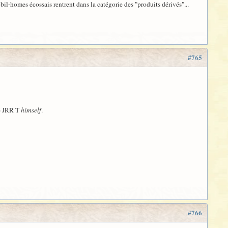
l-homes écossais rentrent dans la catégorie des "produits dérivés"...
#765
de JRR T
himself
.
#766