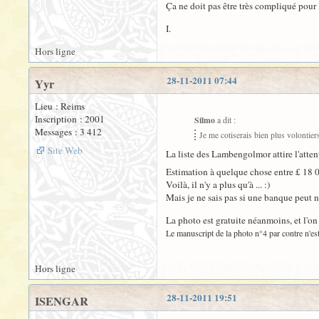
Ça ne doit pas être très compliqué pour
I.
Hors ligne
28-11-2011 07:44
Yyr
Lieu : Reims
Inscription : 2001
Silmo
a dit :
Messages : 3 412
Je me cotiserais bien plus volontie
Site Web
La liste des Lambengolmor attire l'atten
Estimation à quelque chose entre £ 18 0
Voilà, il n'y a plus qu'à ... :)
Mais je ne sais pas si une banque peut n
La photo est gratuite néanmoins, et l'on 
Le manuscript de la photo n°4 par contre n'est
Hors ligne
28-11-2011 19:51
ISENGAR