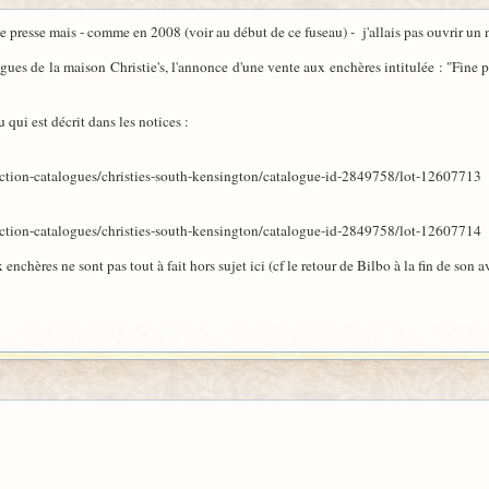
de presse mais - comme en 2008 (voir au début de ce fuseau) - j'allais pas ouvrir un n
logues de la maison Christie's, l'annonce d'une vente aux enchères intitulée : "Fin
 qui est décrit dans les notices :
tion-catalogues/christies-south-kensington/catalogue-id-2849758/lot-12607713
tion-catalogues/christies-south-kensington/catalogue-id-2849758/lot-12607714
 enchères ne sont pas tout à fait hors sujet ici (cf le retour de Bilbo à la fin de son a