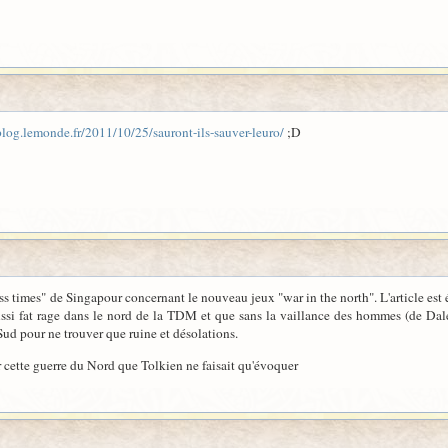
blog.lemonde.fr/2011/10/25/sauront-ils-sauver-leuro/
;D
ss times" de Singapour concernant le nouveau jeux "war in the north". L'article est 
ussi fat rage dans le nord de la TDM et que sans la vaillance des hommes (de Dale) 
Sud pour ne trouver que ruine et désolations.
 cette guerre du Nord que Tolkien ne faisait qu'évoquer