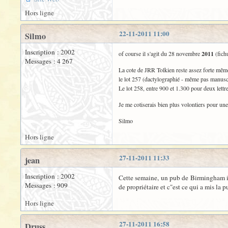
Hors ligne
22-11-2011 11:00
Silmo
Inscription : 2002
of course il s'agit du 28 novembre
2011
(fich
Messages : 4 267
La cote de JRR Tolkien reste assez forte mê
le lot 257 (dactylographié - même pas manuscri
Le lot 258, entre 900 et 1.300 pour deux lettre
Je me cotiserais bien plus volontiers pour un
Silmo
Hors ligne
27-11-2011 11:33
jean
Inscription : 2002
Cette semaine, un pub de Birmingham int
Messages : 909
de propriétaire et c"est ce qui a mis la p
Hors ligne
27-11-2011 16:58
Druss