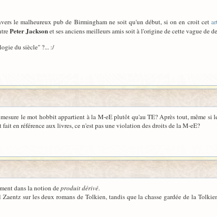
envers le malheureux pub de Birmingham ne soit qu'un début, si on en croit cet
ar
Peter Jackson
ntre
et ses anciens meilleurs amis soit à l'origine de cette vague de d
gie du siècle" ?... :/
e mesure le mot hobbit appartient à la M-eE plutôt qu'au TE? Après tout, même si l
fait en référence aux livres, ce n'est pas une violation des droits de la M-eE?
ement dans la notion de
produit dérivé
.
ul Zaentz sur les deux romans de Tolkien, tandis que la chasse gardée de la Tolkien 