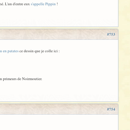
hé. L'un d'entre eux
s'appelle Pippin
!
#753
tu en patates
ce dessin que je colle ici :
 en primeurs de Noirmoutier.
#754