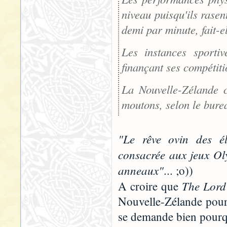
niveau puisqu'ils rasen
demi par minute, fait-el
Les instances sportiv
finançant ses compétiti
La Nouvelle-Zélande c
moutons, selon le burea
"Le rêve ovin des él
consacrée aux jeux Oly
anneaux"
... ;o))
The Lord 
A croire que
Nouvelle-Zélande pour 
se demande bien pourqu