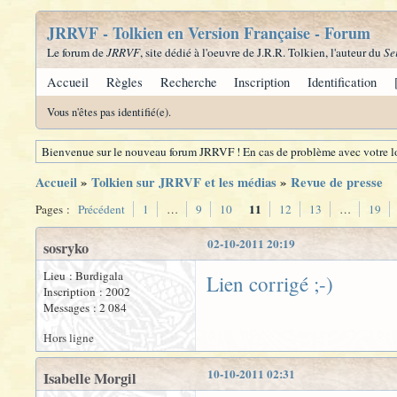
JRRVF - Tolkien en Version Française - Forum
Le forum de
JRRVF
, site dédié à l'oeuvre de J.R.R. Tolkien, l'auteur du
Se
Accueil
Règles
Recherche
Inscription
Identification
Vous n'êtes pas identifié(e).
Bienvenue sur le nouveau forum JRRVF ! En cas de problème avec votre lo
Accueil
»
Tolkien sur JRRVF et les médias
»
Revue de presse
11
Pages :
Précédent
1
…
9
10
12
13
…
19
02-10-2011 20:19
sosryko
Lieu : Burdigala
Lien corrigé ;-)
Inscription : 2002
Messages : 2 084
Hors ligne
10-10-2011 02:31
Isabelle Morgil