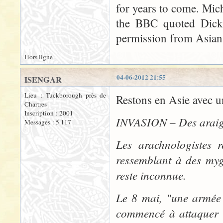
for years to come. Micha
the BBC quoted Dicke
permission from Asian
Hors ligne
04-06-2012 21:55
ISENGAR
Lieu : Tuckborough près de
Restons en Asie avec un
Chartres
Inscription : 2001
INVASION – Des araign
Messages : 5 117
Les arachnologistes r
ressemblant à des myga
reste inconnue.
Le 8 mai, "une armée 
commencé à attaquer l