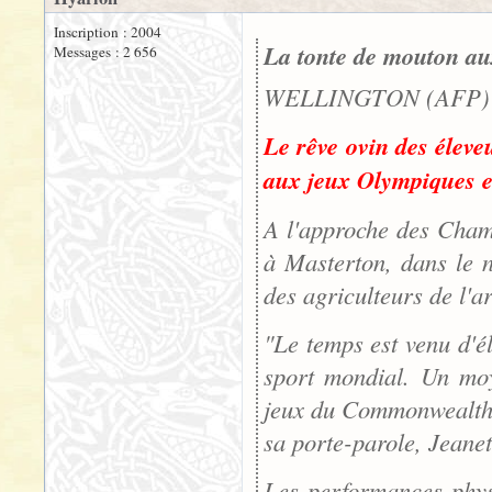
Inscription : 2004
La tonte de mouton au
Messages : 2 656
WELLINGTON (AFP) -
Le rêve ovin des éleve
aux jeux Olympiques et
A l'approche des Cham
à Masterton, dans le n
des agriculteurs de l'a
"Le temps est venu d'él
sport mondial. Un moy
jeux du Commonwealth, 
sa porte-parole, Jean
Les performances phys