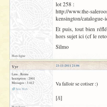
lot 258 :
http://www.the-saleroo
kensington/catalogue-
Et puis, tout bien réfl
hors sujet ici (cf le ret
Silmo
Hors ligne
21-11-2011 21:06
Yyr
Lieu : Reims
Inscription : 2001
Va falloir se cotiser :)
Messages : 3 412
Site Web
[/i]
Hors ligne