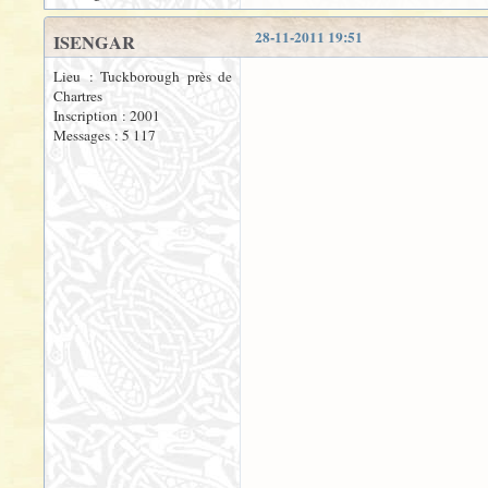
28-11-2011 19:51
ISENGAR
Lieu : Tuckborough près de
Chartres
Inscription : 2001
Messages : 5 117