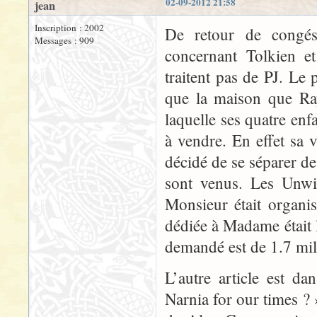
02-09-2012 21:58
jean
Inscription : 2002
De retour de congés,
Messages : 909
concernant Tolkien e
traitent pas de PJ. L
que la maison que Ra
laquelle ses quatre enf
à vendre. En effet sa v
décidé de se séparer d
sont venus. Les Unwin
Monsieur était organis
dédiée à Madame était l
demandé est de 1.7 mill
L’autre article est d
Narnia for our times ? 