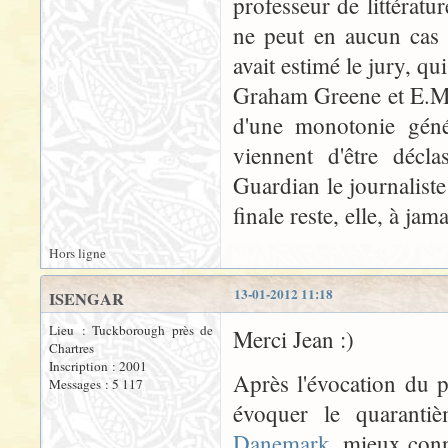
professeur de littérat
ne peut en aucun cas 
avait estimé le jury, q
Graham Greene et E.M. 
d'une monotonie génér
viennent d'être décl
Guardian le journalist
finale reste, elle, à jam
Hors ligne
13-01-2012 11:18
ISENGAR
Lieu : Tuckborough près de
Merci Jean :)
Chartres
Inscription : 2001
Après l'évocation du 
Messages : 5 117
évoquer le quaranti
Danemark
, mieux conn