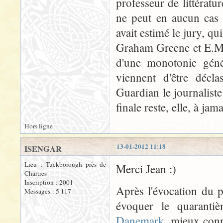
professeur de littérat
ne peut en aucun cas 
avait estimé le jury, q
Graham Greene et E.M. 
d'une monotonie génér
viennent d'être décl
Guardian le journalist
finale reste, elle, à jam
Hors ligne
13-01-2012 11:18
ISENGAR
Lieu : Tuckborough près de
Merci Jean :)
Chartres
Inscription : 2001
Après l'évocation du 
Messages : 5 117
évoquer le quaranti
Danemark
, mieux conn