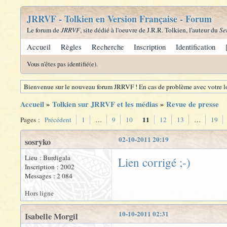
JRRVF - Tolkien en Version Française - Forum
Le forum de
JRRVF
, site dédié à l'oeuvre de J.R.R. Tolkien, l'auteur du
Se
Accueil
Règles
Recherche
Inscription
Identification
Vous n'êtes pas identifié(e).
Bienvenue sur le nouveau forum JRRVF ! En cas de problème avec votre lo
Accueil
»
Tolkien sur JRRVF et les médias
»
Revue de presse
11
Pages :
Précédent
1
…
9
10
12
13
…
19
02-10-2011 20:19
sosryko
Lieu : Burdigala
Lien corrigé ;-)
Inscription : 2002
Messages : 2 084
Hors ligne
10-10-2011 02:31
Isabelle Morgil