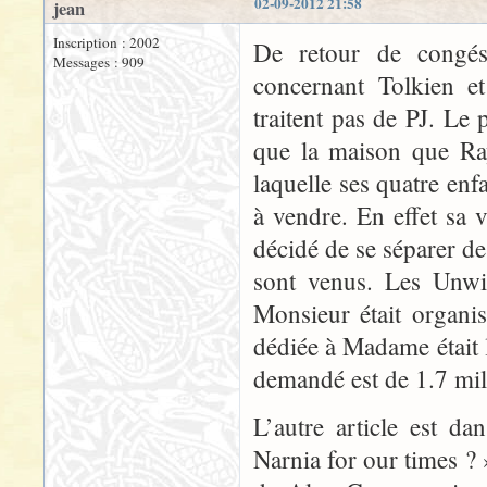
02-09-2012 21:58
jean
Inscription : 2002
De retour de congés,
Messages : 909
concernant Tolkien e
traitent pas de PJ. L
que la maison que Ra
laquelle ses quatre enf
à vendre. En effet sa v
décidé de se séparer d
sont venus. Les Unwin
Monsieur était organis
dédiée à Madame était l
demandé est de 1.7 mill
L’autre article est d
Narnia for our times ? 