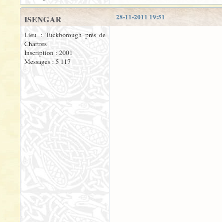
28-11-2011 19:51
ISENGAR
Lieu : Tuckborough près de
Chartres
Inscription : 2001
Messages : 5 117