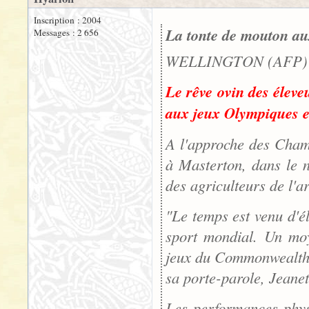
Inscription : 2004
La tonte de mouton au
Messages : 2 656
WELLINGTON (AFP) -
Le rêve ovin des éleve
aux jeux Olympiques et
A l'approche des Cham
à Masterton, dans le n
des agriculteurs de l'a
"Le temps est venu d'él
sport mondial. Un moy
jeux du Commonwealth, 
sa porte-parole, Jean
Les performances phys