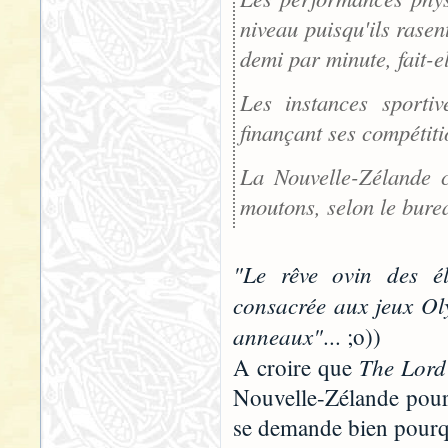
niveau puisqu'ils rasen
demi par minute, fait-el
Les instances sportiv
finançant ses compétiti
La Nouvelle-Zélande c
moutons, selon le burea
"Le rêve ovin des él
consacrée aux jeux Oly
anneaux"
... ;o))
The Lord 
A croire que
Nouvelle-Zélande pour 
se demande bien pourqu