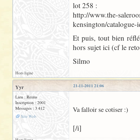
lot 258 :
http://www.the-saleroo
kensington/catalogue-
Et puis, tout bien réfl
hors sujet ici (cf le ret
Silmo
Hors ligne
21-11-2011 21:06
Yyr
Lieu : Reims
Inscription : 2001
Va falloir se cotiser :)
Messages : 3 412
Site Web
[/i]
Hors ligne