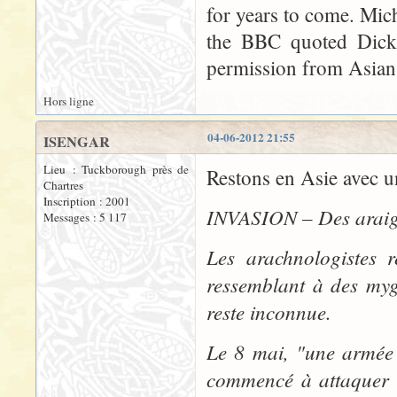
for years to come. Micha
the BBC quoted Dicke
permission from Asian
Hors ligne
04-06-2012 21:55
ISENGAR
Lieu : Tuckborough près de
Restons en Asie avec un
Chartres
Inscription : 2001
INVASION – Des araign
Messages : 5 117
Les arachnologistes r
ressemblant à des myga
reste inconnue.
Le 8 mai, "une armée 
commencé à attaquer l