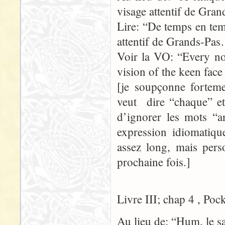
visage attentif de Gr
Lire: “De temps en temp
attentif de Grands-Pa
Voir la VO: “Every no
vision of the keen fac
[je soupçonne forteme
veut dire “chaque” et 
d’ignorer les mots “
expression idiomatique
assez long, mais pers
prochaine fois.]
Livre III; chap 4 , Poc
Au lieu de: “Hum, le s