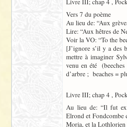
Livre III; chap 4 , Poc
Vers 7 du poème
Au lieu de: “Aux grèv
Lire: “Aux hêtres de N
Voir la VO: “To the be
[J’ignore s’il y a des
mettre à imaginer Syl
venu en été (beeches 
d’arbre ; beaches = pl
Livre III; chap 4 , Poc
Au lieu de: “Il fut ex
Elrond et Fondcombe d
Moria, et la Lothlorien