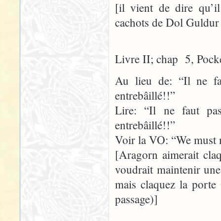
[il vient de dire qu’
cachots de Dol Guldur –
Livre II; chap 5, Pock
Au lieu de: “Il ne f
entrebâillé!!”
Lire: “Il ne faut p
entrebâillé!!”
Voir la VO: “We must no
[Aragorn aimerait claq
voudrait maintenir une
mais claquez la porte
passage)]