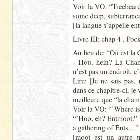
Voir la VO: “Treebear
some deep, subterranea
[la langue s’appelle en
Livre III; chap 4 , Poc
Au lieu de: “Où est la
- Hou, hein? La Cham
n’est pas un endroit, 
Lire: [Je ne sais pas
dans ce chapitre-ci, je
meilleure que “la cham
Voir la VO: “’Where is
“’Hoo, eh? Entmoot?’ sa
a gathering of Ents…”
[moot est un autre t