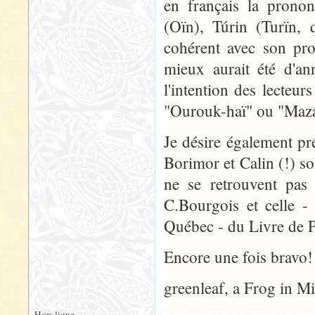
en français la prono
(Oïn), Túrin (Turïn, 
cohérent avec son pro
mieux aurait été d'a
l'intention des lecteu
"Ourouk-haï" ou "Maza
Je désire également p
Borimor et Calin (!) so
ne se retrouvent pas 
C.Bourgois et celle -
Québec - du Livre de 
Encore une fois bravo! 
greenleaf, a Frog in M
Hors ligne