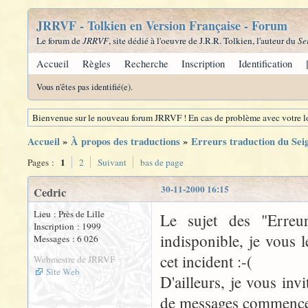
JRRVF - Tolkien en Version Française - Forum
Le forum de
JRRVF
, site dédié à l'oeuvre de J.R.R. Tolkien, l'auteur du
Se
Accueil
Règles
Recherche
Inscription
Identification
Vous n'êtes pas identifié(e).
Bienvenue sur le nouveau forum JRRVF ! En cas de problème avec votre lo
Accueil
»
À propos des traductions
»
Erreurs traduction du Se
1
Pages :
2
Suivant
bas de page
30-11-2000 16:15
Cedric
Lieu : Près de Lille
Le sujet des "Erre
Inscription : 1999
indisponible, je vous 
Messages : 6 026
cet incident :-(
Webmestre de JRRVF
Site Web
D'ailleurs, je vous inv
de messages commence à 