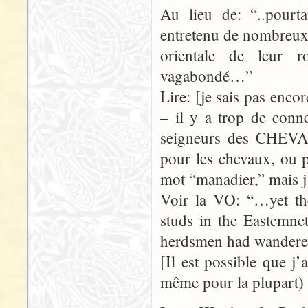
Au lieu de: “..pourta
entretenu de nombreux 
orientale de leur 
vagabondé…”
Lire: [je sais pas enc
– il y a trop de conne
seigneurs des CHEV
pour les chevaux, ou 
mot “manadier,” mais j’
Voir la VO: “…yet th
studs in the Eastemnet
herdsmen had wande
[Il est possible que j
même pour la plupart) d