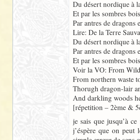
Du désert nordique à la
Et par les sombres bois,
Par antres de dragons e
Lire: De la Terre Sauva
Du désert nordique à la
Par antres de dragons e
Et par les sombres bois,
Voir la VO: From Wild
From northern waste to
Thorugh dragon-lair a
And darkling woods he 
[répetition – 2ème & 5
je sais que jusqu’à c
j’éspère que on peut l
simple erreur de sens 