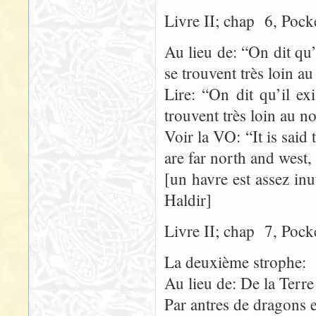
Livre II; chap 6, Pock
Au lieu de: “On dit qu’
se trouvent très loin a
Lire: “On dit qu’il ex
trouvent très loin au n
Voir la VO: “It is said 
are far north and west,
[un havre est assez inu
Haldir]
Livre II; chap 7, Pock
La deuxième strophe:
Au lieu de: De la Terre
Par antres de dragons e