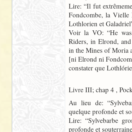
Lire: “Il fut extrêmeme
Fondcombe, la Vielle 
Lothlorien et Galadriel
Voir la VO: “He was 
Riders, in Elrond, an
in the Mines of Moria 
[ni Elrond ni Fondcomb
constater que Lothlórie
Livre III; chap 4 , Poc
Au lieu de: “Sylveb
quelque profonde et so
Lire: “Sylvebarbe gr
profonde et souterraine