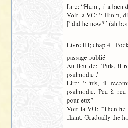
Lire: “Hum , il a bien 
Voir la VO: “’Hmm, d
[“did he now?” (ah bon?
Livre III; chap 4 , Poc
passage oublié
Au lieu de: “Puis, il
psalmodie .”
Lire: “Puis, il rec
psalmodie. Peu à peu 
pour eux”
Voir la VO: “Then he 
chant. Gradually the h