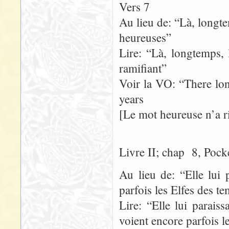
Vers 7
Au lieu de: “Là, longte
heureuses”
Lire: “Là, longtemps, 
ramifiant”
Voir la VO: “There lo
years
[Le mot heureuse n’a r
Livre II; chap 8, Pock
Au lieu de: “Elle lui 
parfois les Elfes des t
Lire: “Elle lui parais
voient encore parfois 