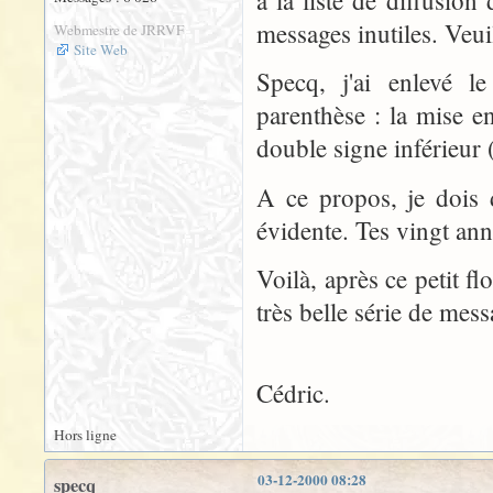
à la liste de diffusi
messages inutiles. Veui
Webmestre de JRRVF
Site Web
Specq, j'ai enlevé l
parenthèse : la mise en
double signe inférieur 
A ce propos, je dois 
évidente. Tes vingt ann
Voilà, après ce petit f
très belle série de mess
Cédric.
Hors ligne
03-12-2000 08:28
specq