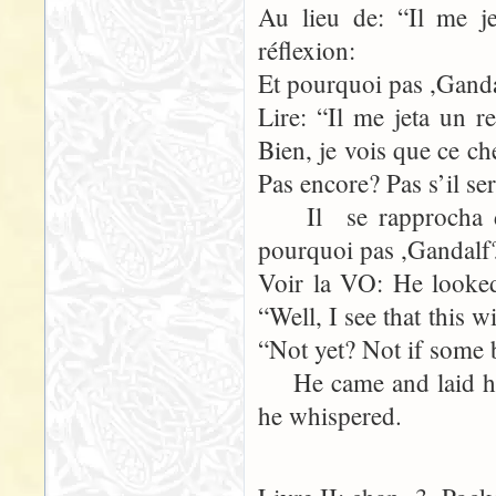
Au lieu de: “Il me j
réflexion:
Et pourquoi pas ,Ganda
Lire: “Il me jeta un 
Bien, je vois que ce c
Pas encore? Pas s’il se
Il se rapprocha de
pourquoi pas ,Gandalf
Voir la VO: He looked
“Well, I see that this 
“Not yet? Not if some 
He came and laid hi
he whispered.