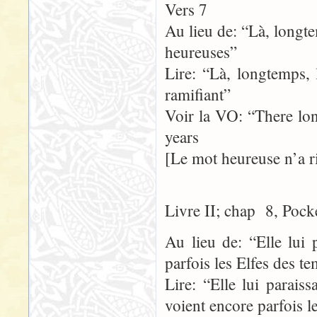
Vers 7
Au lieu de: “Là, longte
heureuses”
Lire: “Là, longtemps, 
ramifiant”
Voir la VO: “There lo
years
[Le mot heureuse n’a r
Livre II; chap 8, Pock
Au lieu de: “Elle lui 
parfois les Elfes des t
Lire: “Elle lui parais
voient encore parfois 