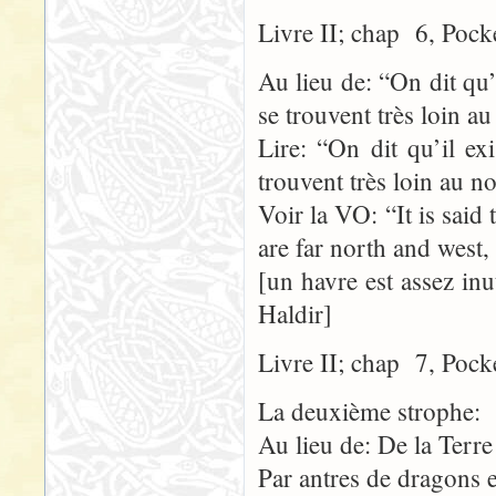
Livre II; chap 6, Pock
Au lieu de: “On dit qu’
se trouvent très loin a
Lire: “On dit qu’il ex
trouvent très loin au n
Voir la VO: “It is said 
are far north and west,
[un havre est assez inu
Haldir]
Livre II; chap 7, Pock
La deuxième strophe:
Au lieu de: De la Terre
Par antres de dragons e