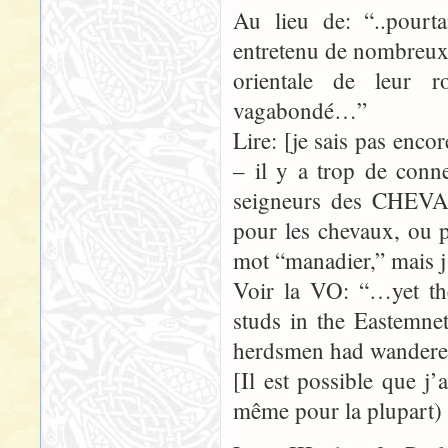
Au lieu de: “..pourta
entretenu de nombreux 
orientale de leur 
vagabondé…”
Lire: [je sais pas enc
– il y a trop de conne
seigneurs des CHEV
pour les chevaux, ou 
mot “manadier,” mais j’
Voir la VO: “…yet th
studs in the Eastemnet
herdsmen had wande
[Il est possible que j
même pour la plupart) d