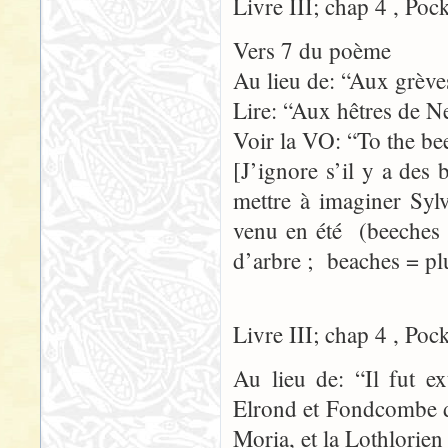
Livre III; chap 4 , Poc
Vers 7 du poème
Au lieu de: “Aux grèv
Lire: “Aux hêtres de N
Voir la VO: “To the be
[J’ignore s’il y a des
mettre à imaginer Syl
venu en été (beeches 
d’arbre ; beaches = pl
Livre III; chap 4 , Poc
Au lieu de: “Il fut ex
Elrond et Fondcombe d
Moria, et la Lothlorien