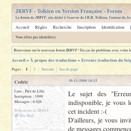
JRRVF - Tolkien en Version Française - Forum
Le forum de
JRRVF
, site dédié à l'oeuvre de J.R.R. Tolkien, l'auteur du
Se
Accueil
Règles
Recherche
Inscription
Identification
Vous n'êtes pas identifié(e).
Bienvenue sur le nouveau forum JRRVF ! En cas de problème avec votre lo
Accueil
»
À propos des traductions
»
Erreurs traduction du Se
1
Pages :
2
Suivant
bas de page
30-11-2000 16:15
Cedric
Lieu : Près de Lille
Le sujet des "Erre
Inscription : 1999
indisponible, je vous 
Messages : 6 026
cet incident :-(
Webmestre de JRRVF
Site Web
D'ailleurs, je vous inv
de messages commence à 