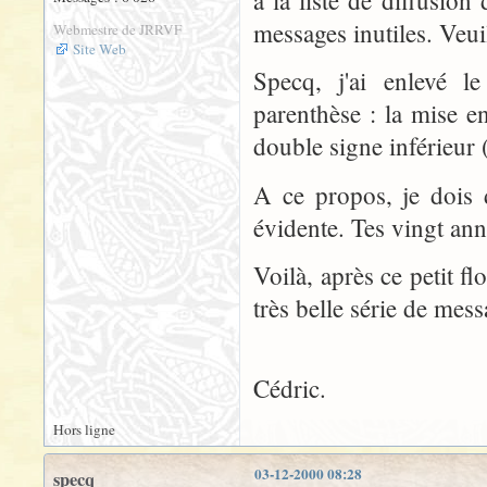
à la liste de diffusi
messages inutiles. Veui
Webmestre de JRRVF
Site Web
Specq, j'ai enlevé l
parenthèse : la mise en
double signe inférieur 
A ce propos, je dois 
évidente. Tes vingt ann
Voilà, après ce petit f
très belle série de mess
Cédric.
Hors ligne
03-12-2000 08:28
specq