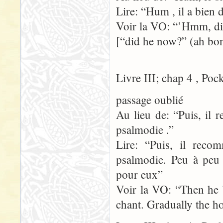
Lire: “Hum , il a bien 
Voir la VO: “’Hmm, d
[“did he now?” (ah bon?
Livre III; chap 4 , Poc
passage oublié
Au lieu de: “Puis, il
psalmodie .”
Lire: “Puis, il rec
psalmodie. Peu à peu 
pour eux”
Voir la VO: “Then he 
chant. Gradually the h