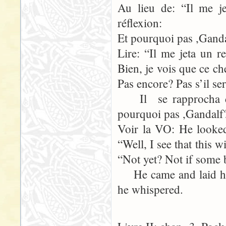
Au lieu de: “Il me j
réflexion:
Et pourquoi pas ,Ganda
Lire: “Il me jeta un 
Bien, je vois que ce c
Pas encore? Pas s’il se
Il se rapprocha de
pourquoi pas ,Gandalf
Voir la VO: He looked
“Well, I see that this 
“Not yet? Not if some 
He came and laid hi
he whispered.