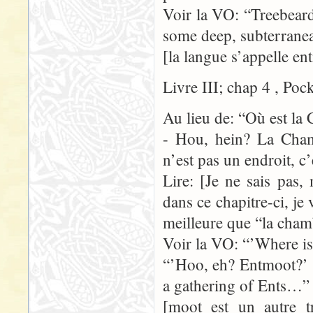
Voir la VO: “Treebear
some deep, subterranea
[la langue s’appelle en
Livre III; chap 4 , Poc
Au lieu de: “Où est la
- Hou, hein? La Cham
n’est pas un endroit, 
Lire: [Je ne sais pas
dans ce chapitre-ci, je
meilleure que “la cham
Voir la VO: “’Where is
“’Hoo, eh? Entmoot?’ sa
a gathering of Ents…”
[moot est un autre t