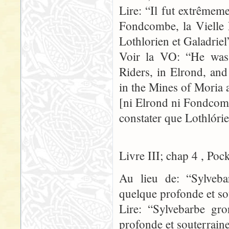
Lire: “Il fut extrêmeme
Fondcombe, la Vielle 
Lothlorien et Galadriel
Voir la VO: “He was 
Riders, in Elrond, an
in the Mines of Moria 
[ni Elrond ni Fondcomb
constater que Lothlórie
Livre III; chap 4 , Poc
Au lieu de: “Sylveb
quelque profonde et so
Lire: “Sylvebarbe gr
profonde et souterraine