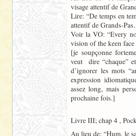
visage attentif de Gr
Lire: “De temps en temp
attentif de Grands-Pa
Voir la VO: “Every no
vision of the keen fac
[je soupçonne forteme
veut dire “chaque” et 
d’ignorer les mots “
expression idiomatique
assez long, mais pers
prochaine fois.]
Livre III; chap 4 , Poc
Au lieu de: “Hum, le s