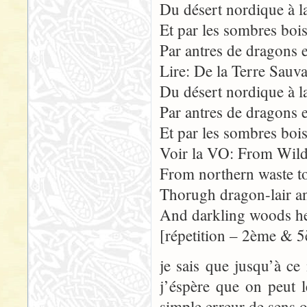
Du désert nordique à la
Et par les sombres bois,
Par antres de dragons e
Lire: De la Terre Sauva
Du désert nordique à la
Par antres de dragons e
Et par les sombres bois,
Voir la VO: From Wild
From northern waste to
Thorugh dragon-lair a
And darkling woods he 
[répetition – 2ème & 5
je sais que jusqu’à c
j’éspère que on peut l
simple erreur de sens 