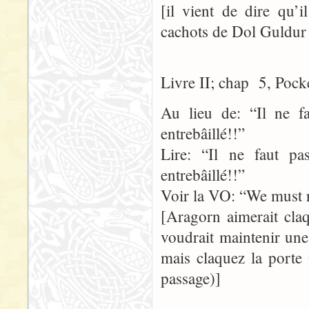
[il vient de dire qu’
cachots de Dol Guldur –
Livre II; chap 5, Pock
Au lieu de: “Il ne f
entrebâillé!!”
Lire: “Il ne faut p
entrebâillé!!”
Voir la VO: “We must no
[Aragorn aimerait claq
voudrait maintenir une
mais claquez la porte
passage)]