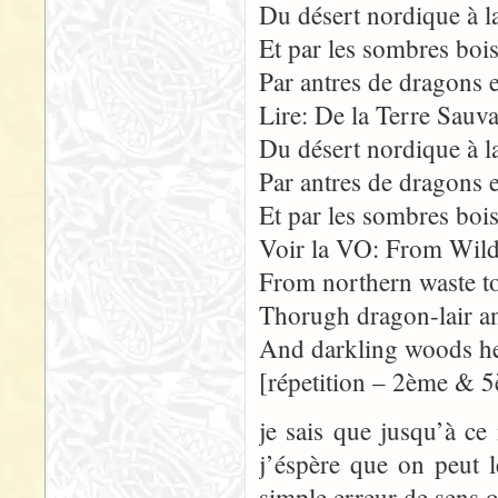
Du désert nordique à la
Et par les sombres bois,
Par antres de dragons e
Lire: De la Terre Sauva
Du désert nordique à la
Par antres de dragons e
Et par les sombres bois,
Voir la VO: From Wild
From northern waste to
Thorugh dragon-lair a
And darkling woods he 
[répetition – 2ème & 5
je sais que jusqu’à c
j’éspère que on peut l
simple erreur de sens 