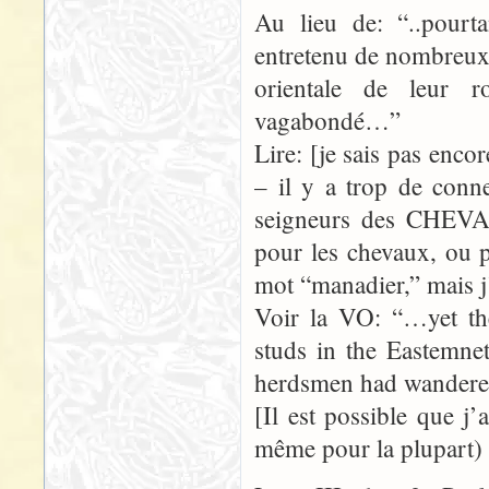
Au lieu de: “..pourta
entretenu de nombreux 
orientale de leur 
vagabondé…”
Lire: [je sais pas enc
– il y a trop de conne
seigneurs des CHEV
pour les chevaux, ou 
mot “manadier,” mais j’
Voir la VO: “…yet th
studs in the Eastemnet
herdsmen had wande
[Il est possible que j
même pour la plupart) d