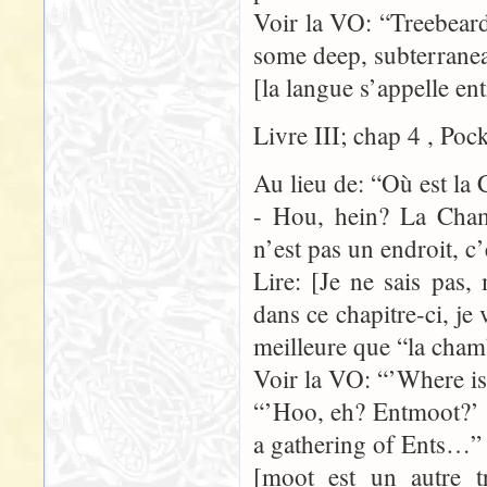
Voir la VO: “Treebear
some deep, subterranea
[la langue s’appelle en
Livre III; chap 4 , Poc
Au lieu de: “Où est la
- Hou, hein? La Cham
n’est pas un endroit, 
Lire: [Je ne sais pas
dans ce chapitre-ci, je
meilleure que “la cham
Voir la VO: “’Where is
“’Hoo, eh? Entmoot?’ sa
a gathering of Ents…”
[moot est un autre t