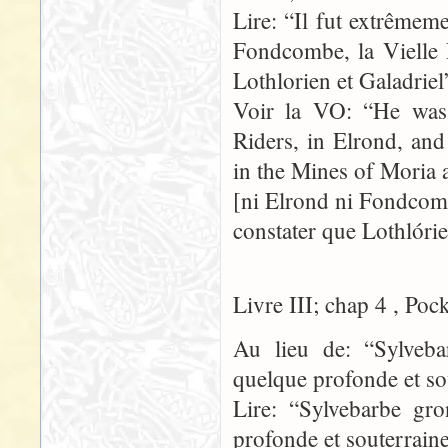
Lire: “Il fut extrêmeme
Fondcombe, la Vielle 
Lothlorien et Galadriel
Voir la VO: “He was 
Riders, in Elrond, an
in the Mines of Moria 
[ni Elrond ni Fondcomb
constater que Lothlórie
Livre III; chap 4 , Poc
Au lieu de: “Sylveb
quelque profonde et so
Lire: “Sylvebarbe gr
profonde et souterraine