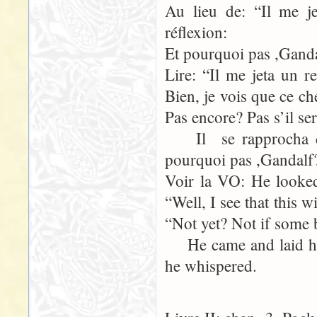
Au lieu de: “Il me j
réflexion:
Et pourquoi pas ,Ganda
Lire: “Il me jeta un 
Bien, je vois que ce c
Pas encore? Pas s’il se
Il se rapprocha de
pourquoi pas ,Gandalf
Voir la VO: He looked
“Well, I see that this 
“Not yet? Not if some 
He came and laid hi
he whispered.