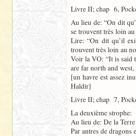
Livre II; chap 6, Pock
Au lieu de: “On dit qu’
se trouvent très loin a
Lire: “On dit qu’il ex
trouvent très loin au n
Voir la VO: “It is said 
are far north and west,
[un havre est assez inu
Haldir]
Livre II; chap 7, Pock
La deuxième strophe:
Au lieu de: De la Terre
Par antres de dragons e