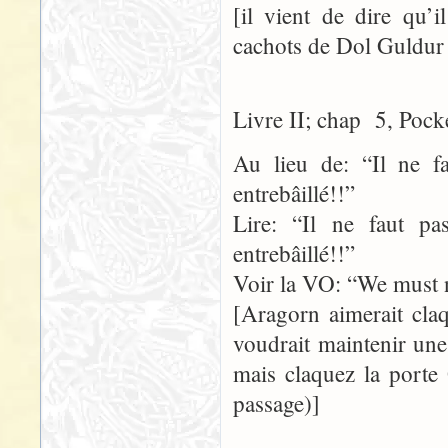
[il vient de dire qu’
cachots de Dol Guldur –
Livre II; chap 5, Pock
Au lieu de: “Il ne f
entrebâillé!!”
Lire: “Il ne faut p
entrebâillé!!”
Voir la VO: “We must no
[Aragorn aimerait claq
voudrait maintenir une
mais claquez la porte
passage)]