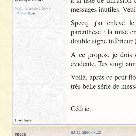
à la liste de diffusi
messages inutiles. Veui
Webmestre de JRRVF
Site Web
Specq, j'ai enlevé l
parenthèse : la mise en
double signe inférieur 
A ce propos, je dois 
évidente. Tes vingt ann
Voilà, après ce petit f
très belle série de mess
Cédric.
Hors ligne
03-12-2000 08:28
specq