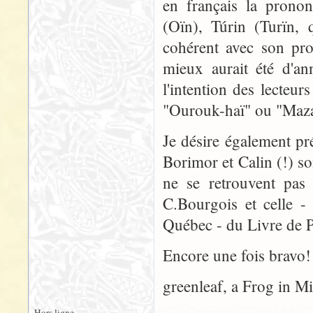
en français la prono
(Oïn), Túrin (Turïn, 
cohérent avec son pro
mieux aurait été d'a
l'intention des lecteu
"Ourouk-haï" ou "Maza
Je désire également p
Borimor et Calin (!) so
ne se retrouvent pas 
C.Bourgois et celle -
Québec - du Livre de 
Encore une fois bravo! 
greenleaf, a Frog in M
Hors ligne