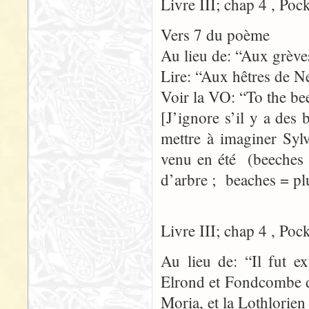
Livre III; chap 4 , Poc
Vers 7 du poème
Au lieu de: “Aux grèv
Lire: “Aux hêtres de N
Voir la VO: “To the be
[J’ignore s’il y a des
mettre à imaginer Syl
venu en été (beeches 
d’arbre ; beaches = pl
Livre III; chap 4 , Poc
Au lieu de: “Il fut ex
Elrond et Fondcombe d
Moria, et la Lothlorien