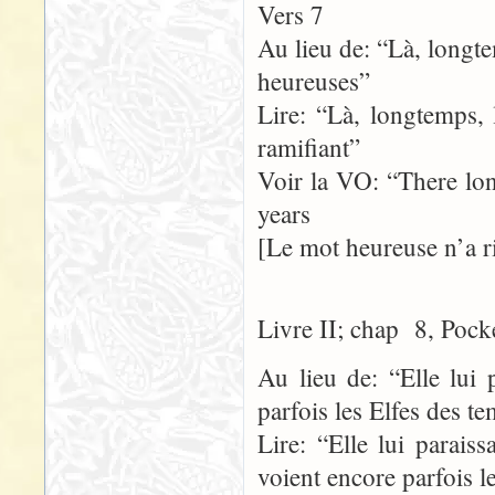
Vers 7
Au lieu de: “Là, longte
heureuses”
Lire: “Là, longtemps, 
ramifiant”
Voir la VO: “There lo
years
[Le mot heureuse n’a r
Livre II; chap 8, Pock
Au lieu de: “Elle lui 
parfois les Elfes des t
Lire: “Elle lui parais
voient encore parfois 