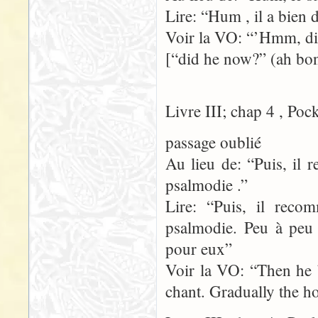
Lire: “Hum , il a bien 
Voir la VO: “’Hmm, d
[“did he now?” (ah bon?
Livre III; chap 4 , Poc
passage oublié
Au lieu de: “Puis, il
psalmodie .”
Lire: “Puis, il rec
psalmodie. Peu à peu 
pour eux”
Voir la VO: “Then he 
chant. Gradually the h