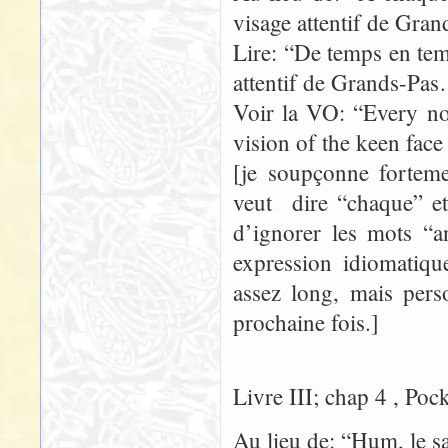
visage attentif de Gr
Lire: “De temps en temp
attentif de Grands-Pa
Voir la VO: “Every no
vision of the keen fac
[je soupçonne forteme
veut dire “chaque” et 
d’ignorer les mots “
expression idiomatique
assez long, mais pers
prochaine fois.]
Livre III; chap 4 , Poc
Au lieu de: “Hum, le s