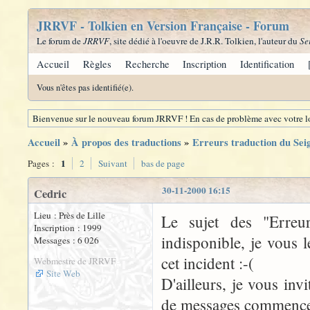
JRRVF - Tolkien en Version Française - Forum
Le forum de
JRRVF
, site dédié à l'oeuvre de J.R.R. Tolkien, l'auteur du
Se
Accueil
Règles
Recherche
Inscription
Identification
Vous n'êtes pas identifié(e).
Bienvenue sur le nouveau forum JRRVF ! En cas de problème avec votre lo
Accueil
»
À propos des traductions
»
Erreurs traduction du Se
1
Pages :
2
Suivant
bas de page
30-11-2000 16:15
Cedric
Lieu : Près de Lille
Le sujet des "Erre
Inscription : 1999
indisponible, je vous 
Messages : 6 026
cet incident :-(
Webmestre de JRRVF
Site Web
D'ailleurs, je vous inv
de messages commence à 