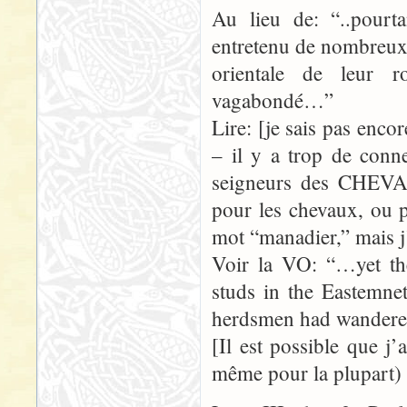
Au lieu de: “..pourta
entretenu de nombreux 
orientale de leur 
vagabondé…”
Lire: [je sais pas enc
– il y a trop de conne
seigneurs des CHEV
pour les chevaux, ou 
mot “manadier,” mais j’
Voir la VO: “…yet th
studs in the Eastemnet
herdsmen had wande
[Il est possible que j
même pour la plupart) d