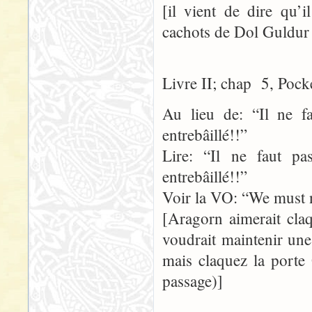
[il vient de dire qu’
cachots de Dol Guldur –
Livre II; chap 5, Pock
Au lieu de: “Il ne f
entrebâillé!!”
Lire: “Il ne faut p
entrebâillé!!”
Voir la VO: “We must no
[Aragorn aimerait claq
voudrait maintenir une
mais claquez la porte
passage)]