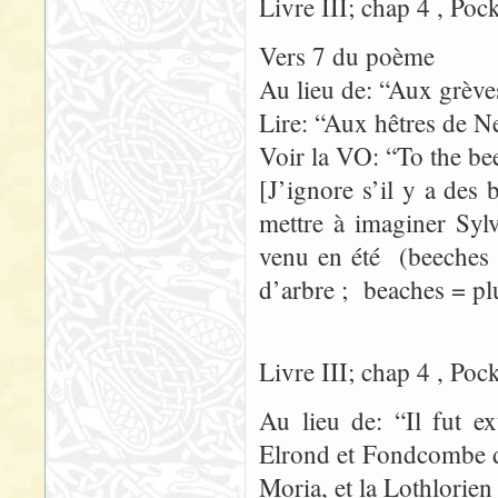
Livre III; chap 4 , Poc
Vers 7 du poème
Au lieu de: “Aux grèv
Lire: “Aux hêtres de N
Voir la VO: “To the be
[J’ignore s’il y a des
mettre à imaginer Syl
venu en été (beeches 
d’arbre ; beaches = pl
Livre III; chap 4 , Poc
Au lieu de: “Il fut ex
Elrond et Fondcombe d
Moria, et la Lothlorien