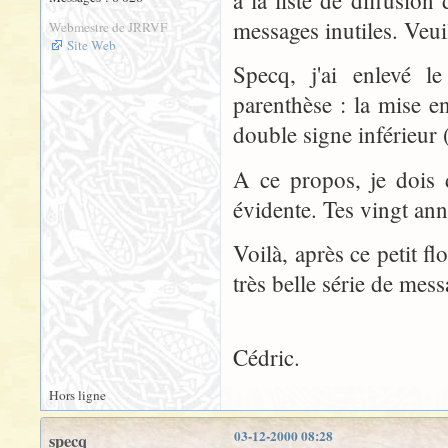
à la liste de diffusi
messages inutiles. Veui
Webmestre de JRRVF
Site Web
Specq, j'ai enlevé l
parenthèse : la mise en
double signe inférieur 
A ce propos, je dois 
évidente. Tes vingt ann
Voilà, après ce petit f
très belle série de mess
Cédric.
Hors ligne
03-12-2000 08:28
specq