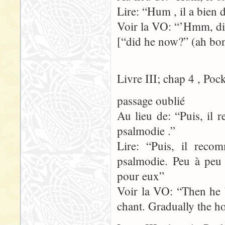
Lire: “Hum , il a bien 
Voir la VO: “’Hmm, d
[“did he now?” (ah bon?
Livre III; chap 4 , Poc
passage oublié
Au lieu de: “Puis, il
psalmodie .”
Lire: “Puis, il rec
psalmodie. Peu à peu 
pour eux”
Voir la VO: “Then he 
chant. Gradually the h