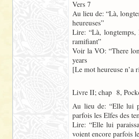
Vers 7
Au lieu de: “Là, longte
heureuses”
Lire: “Là, longtemps, 
ramifiant”
Voir la VO: “There lo
years
[Le mot heureuse n’a r
Livre II; chap 8, Pock
Au lieu de: “Elle lui 
parfois les Elfes des t
Lire: “Elle lui parais
voient encore parfois 