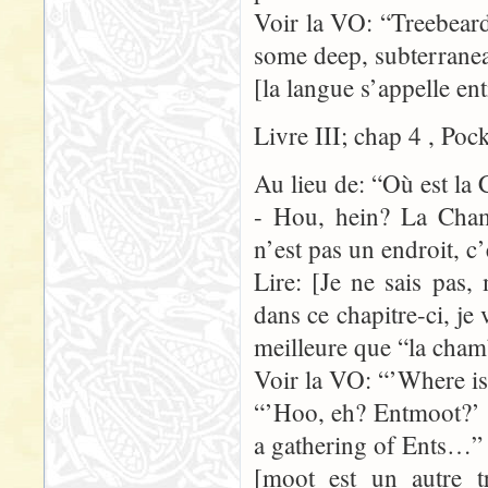
Voir la VO: “Treebear
some deep, subterranea
[la langue s’appelle en
Livre III; chap 4 , Poc
Au lieu de: “Où est la
- Hou, hein? La Cham
n’est pas un endroit, 
Lire: [Je ne sais pas
dans ce chapitre-ci, je
meilleure que “la cham
Voir la VO: “’Where is
“’Hoo, eh? Entmoot?’ sa
a gathering of Ents…”
[moot est un autre t