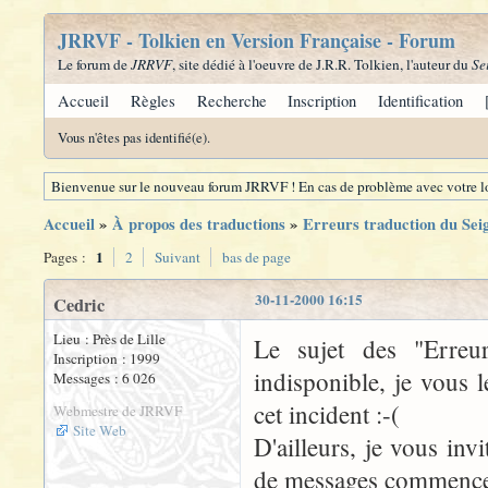
JRRVF - Tolkien en Version Française - Forum
Le forum de
JRRVF
, site dédié à l'oeuvre de J.R.R. Tolkien, l'auteur du
Se
Accueil
Règles
Recherche
Inscription
Identification
Vous n'êtes pas identifié(e).
Bienvenue sur le nouveau forum JRRVF ! En cas de problème avec votre lo
Accueil
»
À propos des traductions
»
Erreurs traduction du Se
1
Pages :
2
Suivant
bas de page
30-11-2000 16:15
Cedric
Lieu : Près de Lille
Le sujet des "Erre
Inscription : 1999
indisponible, je vous 
Messages : 6 026
cet incident :-(
Webmestre de JRRVF
Site Web
D'ailleurs, je vous inv
de messages commence à 