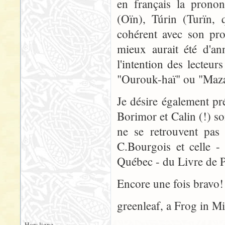
en français la prono
(Oïn), Túrin (Turïn, 
cohérent avec son pro
mieux aurait été d'a
l'intention des lecteu
"Ourouk-haï" ou "Maza
Je désire également p
Borimor et Calin (!) so
ne se retrouvent pas 
C.Bourgois et celle -
Québec - du Livre de 
Encore une fois bravo! 
greenleaf, a Frog in M
Hors ligne