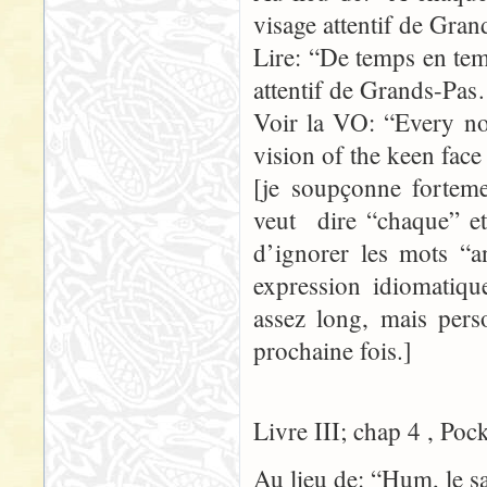
visage attentif de Gr
Lire: “De temps en temp
attentif de Grands-Pa
Voir la VO: “Every no
vision of the keen fac
[je soupçonne forteme
veut dire “chaque” et 
d’ignorer les mots “
expression idiomatique
assez long, mais pers
prochaine fois.]
Livre III; chap 4 , Poc
Au lieu de: “Hum, le s