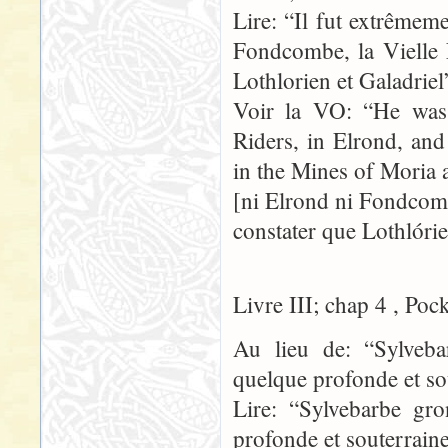
Lire: “Il fut extrêmeme
Fondcombe, la Vielle 
Lothlorien et Galadriel
Voir la VO: “He was 
Riders, in Elrond, an
in the Mines of Moria 
[ni Elrond ni Fondcomb
constater que Lothlórie
Livre III; chap 4 , Poc
Au lieu de: “Sylveb
quelque profonde et so
Lire: “Sylvebarbe gr
profonde et souterraine