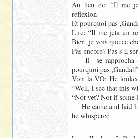
Au lieu de: “Il me j
réflexion:
Et pourquoi pas ,Ganda
Lire: “Il me jeta un 
Bien, je vois que ce c
Pas encore? Pas s’il se
Il se rapprocha de
pourquoi pas ,Gandalf
Voir la VO: He looked
“Well, I see that this 
“Not yet? Not if some 
He came and laid hi
he whispered.