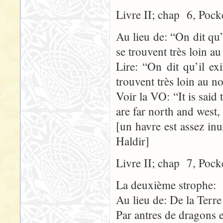
Livre II; chap 6, Pock
Au lieu de: “On dit qu’
se trouvent très loin a
Lire: “On dit qu’il ex
trouvent très loin au n
Voir la VO: “It is said 
are far north and west,
[un havre est assez inu
Haldir]
Livre II; chap 7, Pock
La deuxième strophe:
Au lieu de: De la Terre
Par antres de dragons e