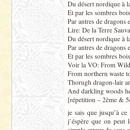
Du désert nordique à la
Et par les sombres bois,
Par antres de dragons e
Lire: De la Terre Sauva
Du désert nordique à la
Par antres de dragons e
Et par les sombres bois,
Voir la VO: From Wild
From northern waste to
Thorugh dragon-lair a
And darkling woods he 
[répetition – 2ème & 5
je sais que jusqu’à c
j’éspère que on peut l
simple erreur de sens 