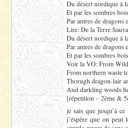
Du désert nordique à la
Et par les sombres bois,
Par antres de dragons e
Lire: De la Terre Sauva
Du désert nordique à la
Par antres de dragons e
Et par les sombres bois,
Voir la VO: From Wild
From northern waste to
Thorugh dragon-lair a
And darkling woods he 
[répetition – 2ème & 5
je sais que jusqu’à c
j’éspère que on peut l
simple erreur de sens 