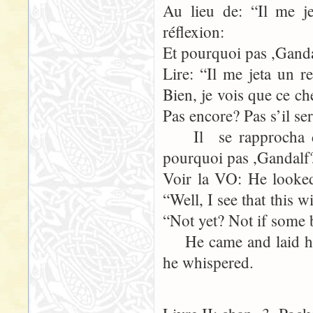
Au lieu de: “Il me j
réflexion:
Et pourquoi pas ,Ganda
Lire: “Il me jeta un 
Bien, je vois que ce c
Pas encore? Pas s’il se
Il se rapprocha de
pourquoi pas ,Gandalf
Voir la VO: He looked
“Well, I see that this 
“Not yet? Not if some 
He came and laid hi
he whispered.