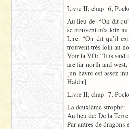
Livre II; chap 6, Pock
Au lieu de: “On dit qu’
se trouvent très loin a
Lire: “On dit qu’il ex
trouvent très loin au n
Voir la VO: “It is said 
are far north and west,
[un havre est assez inu
Haldir]
Livre II; chap 7, Pock
La deuxième strophe:
Au lieu de: De la Terre
Par antres de dragons e