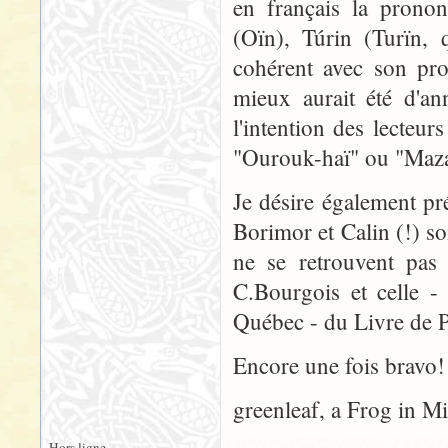
en français la prono
(Oïn), Túrin (Turïn, 
cohérent avec son pro
mieux aurait été d'a
l'intention des lecteu
"Ourouk-haï" ou "Maza
Je désire également p
Borimor et Calin (!) so
ne se retrouvent pas 
C.Bourgois et celle -
Québec - du Livre de 
Encore une fois bravo! 
greenleaf, a Frog in M
Hors ligne