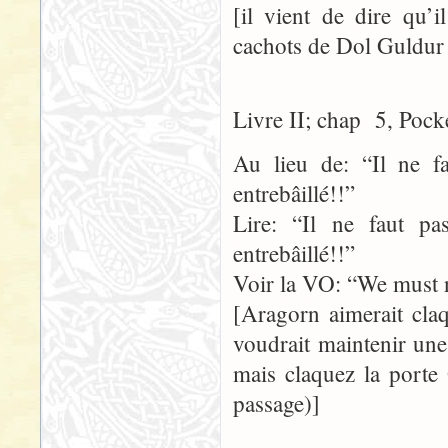
[il vient de dire qu’
cachots de Dol Guldur –
Livre II; chap 5, Pock
Au lieu de: “Il ne f
entrebâillé!!”
Lire: “Il ne faut p
entrebâillé!!”
Voir la VO: “We must no
[Aragorn aimerait claq
voudrait maintenir une
mais claquez la porte
passage)]