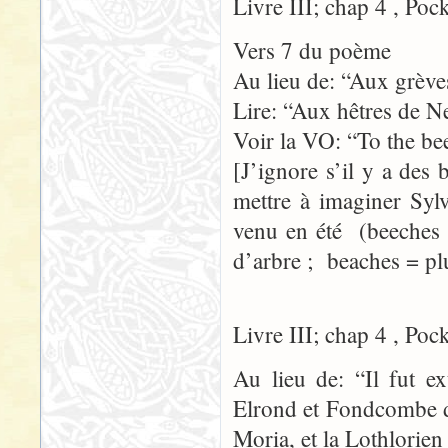
Livre III; chap 4 , Poc
Vers 7 du poème
Au lieu de: “Aux grèv
Lire: “Aux hêtres de N
Voir la VO: “To the be
[J’ignore s’il y a des
mettre à imaginer Syl
venu en été (beeches 
d’arbre ; beaches = pl
Livre III; chap 4 , Poc
Au lieu de: “Il fut ex
Elrond et Fondcombe d
Moria, et la Lothlorien