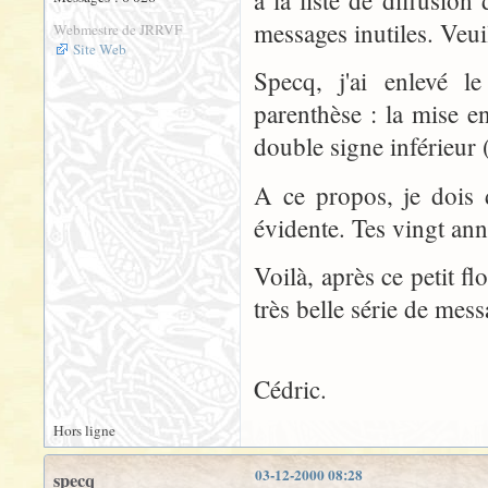
à la liste de diffusi
messages inutiles. Veui
Webmestre de JRRVF
Site Web
Specq, j'ai enlevé l
parenthèse : la mise en
double signe inférieur 
A ce propos, je dois 
évidente. Tes vingt ann
Voilà, après ce petit f
très belle série de mess
Cédric.
Hors ligne
03-12-2000 08:28
specq