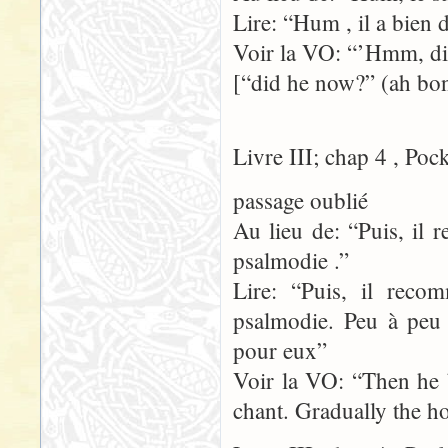
Lire: “Hum , il a bien 
Voir la VO: “’Hmm, d
[“did he now?” (ah bon?
Livre III; chap 4 , Poc
passage oublié
Au lieu de: “Puis, il
psalmodie .”
Lire: “Puis, il rec
psalmodie. Peu à peu 
pour eux”
Voir la VO: “Then he 
chant. Gradually the h