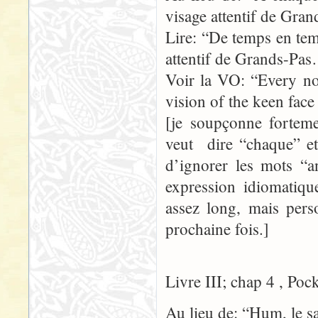
visage attentif de Gr
Lire: “De temps en temp
attentif de Grands-Pa
Voir la VO: “Every no
vision of the keen fac
[je soupçonne forteme
veut dire “chaque” et 
d’ignorer les mots “
expression idiomatique
assez long, mais pers
prochaine fois.]
Livre III; chap 4 , Poc
Au lieu de: “Hum, le s