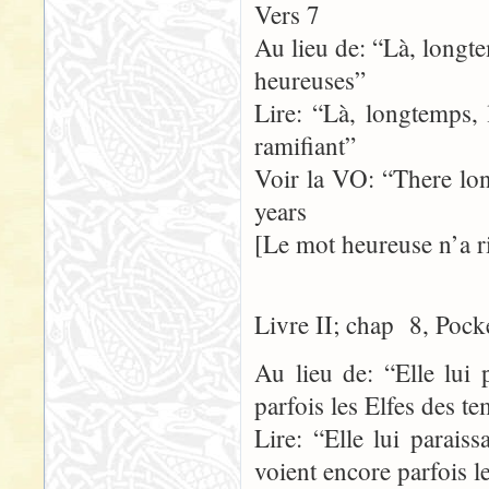
Vers 7
Au lieu de: “Là, longte
heureuses”
Lire: “Là, longtemps, 
ramifiant”
Voir la VO: “There lo
years
[Le mot heureuse n’a r
Livre II; chap 8, Pock
Au lieu de: “Elle lui 
parfois les Elfes des t
Lire: “Elle lui parais
voient encore parfois 