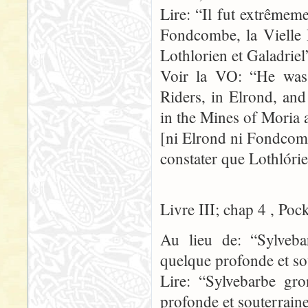
Lire: “Il fut extrêmeme
Fondcombe, la Vielle 
Lothlorien et Galadriel
Voir la VO: “He was 
Riders, in Elrond, an
in the Mines of Moria 
[ni Elrond ni Fondcomb
constater que Lothlórie
Livre III; chap 4 , Poc
Au lieu de: “Sylveb
quelque profonde et so
Lire: “Sylvebarbe gr
profonde et souterraine