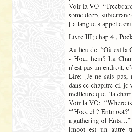
Voir la VO: “Treebear
some deep, subterranea
[la langue s’appelle en
Livre III; chap 4 , Poc
Au lieu de: “Où est la
- Hou, hein? La Cham
n’est pas un endroit, 
Lire: [Je ne sais pas
dans ce chapitre-ci, je
meilleure que “la cham
Voir la VO: “’Where is
“’Hoo, eh? Entmoot?’ sa
a gathering of Ents…”
[moot est un autre t