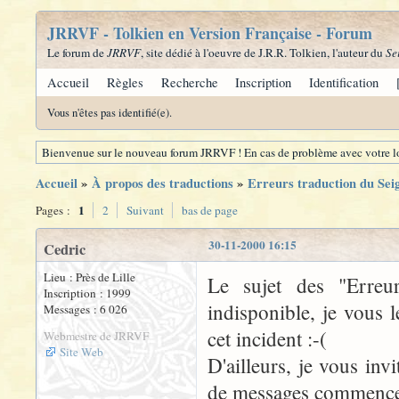
JRRVF - Tolkien en Version Française - Forum
Le forum de
JRRVF
, site dédié à l'oeuvre de J.R.R. Tolkien, l'auteur du
Se
Accueil
Règles
Recherche
Inscription
Identification
Vous n'êtes pas identifié(e).
Bienvenue sur le nouveau forum JRRVF ! En cas de problème avec votre lo
Accueil
»
À propos des traductions
»
Erreurs traduction du Se
1
Pages :
2
Suivant
bas de page
30-11-2000 16:15
Cedric
Lieu : Près de Lille
Le sujet des "Erre
Inscription : 1999
indisponible, je vous 
Messages : 6 026
cet incident :-(
Webmestre de JRRVF
Site Web
D'ailleurs, je vous inv
de messages commence à 