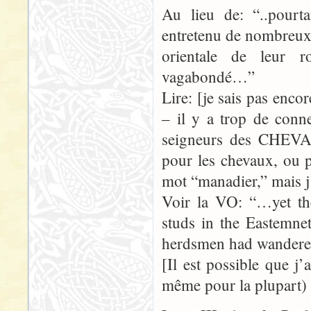
Au lieu de: “..pourta
entretenu de nombreux 
orientale de leur 
vagabondé…”
Lire: [je sais pas enc
– il y a trop de conne
seigneurs des CHEV
pour les chevaux, ou 
mot “manadier,” mais j’
Voir la VO: “…yet th
studs in the Eastemnet
herdsmen had wande
[Il est possible que j
même pour la plupart) d