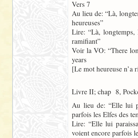
Vers 7
Au lieu de: “Là, longte
heureuses”
Lire: “Là, longtemps, 
ramifiant”
Voir la VO: “There lo
years
[Le mot heureuse n’a r
Livre II; chap 8, Pock
Au lieu de: “Elle lui 
parfois les Elfes des t
Lire: “Elle lui parais
voient encore parfois 