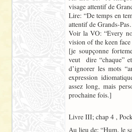
visage attentif de Gr
Lire: “De temps en temp
attentif de Grands-Pa
Voir la VO: “Every no
vision of the keen fac
[je soupçonne forteme
veut dire “chaque” et 
d’ignorer les mots “
expression idiomatique
assez long, mais pers
prochaine fois.]
Livre III; chap 4 , Poc
Au lieu de: “Hum, le s