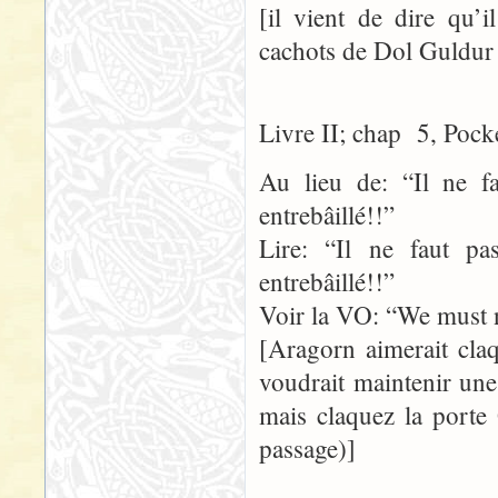
[il vient de dire qu’
cachots de Dol Guldur –
Livre II; chap 5, Pock
Au lieu de: “Il ne f
entrebâillé!!”
Lire: “Il ne faut p
entrebâillé!!”
Voir la VO: “We must no
[Aragorn aimerait claq
voudrait maintenir une
mais claquez la porte
passage)]