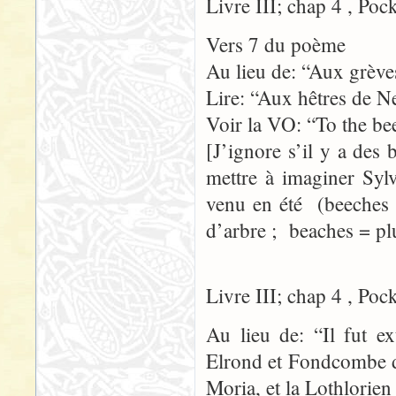
Livre III; chap 4 , Poc
Vers 7 du poème
Au lieu de: “Aux grèv
Lire: “Aux hêtres de N
Voir la VO: “To the be
[J’ignore s’il y a des
mettre à imaginer Syl
venu en été (beeches 
d’arbre ; beaches = pl
Livre III; chap 4 , Poc
Au lieu de: “Il fut ex
Elrond et Fondcombe d
Moria, et la Lothlorien