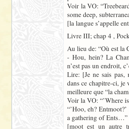
Voir la VO: “Treebear
some deep, subterranea
[la langue s’appelle en
Livre III; chap 4 , Poc
Au lieu de: “Où est la
- Hou, hein? La Cham
n’est pas un endroit, 
Lire: [Je ne sais pas
dans ce chapitre-ci, je
meilleure que “la cham
Voir la VO: “’Where is
“’Hoo, eh? Entmoot?’ sa
a gathering of Ents…”
[moot est un autre t