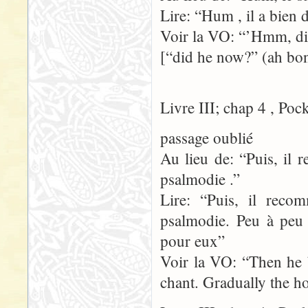
Lire: “Hum , il a bien 
Voir la VO: “’Hmm, d
[“did he now?” (ah bon?
Livre III; chap 4 , Poc
passage oublié
Au lieu de: “Puis, il
psalmodie .”
Lire: “Puis, il rec
psalmodie. Peu à peu 
pour eux”
Voir la VO: “Then he 
chant. Gradually the h