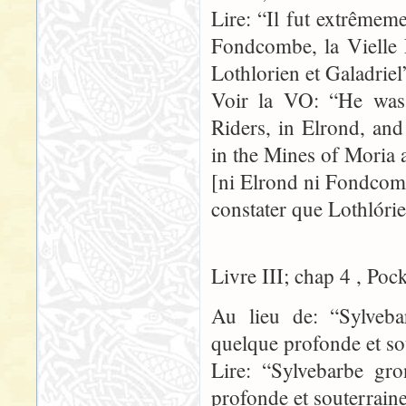
Lire: “Il fut extrêmeme
Fondcombe, la Vielle 
Lothlorien et Galadriel
Voir la VO: “He was 
Riders, in Elrond, an
in the Mines of Moria 
[ni Elrond ni Fondcomb
constater que Lothlórie
Livre III; chap 4 , Poc
Au lieu de: “Sylveb
quelque profonde et so
Lire: “Sylvebarbe gr
profonde et souterraine