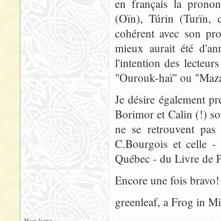
en français la prono
(Oïn), Túrin (Turïn, 
cohérent avec son pro
mieux aurait été d'a
l'intention des lecteu
"Ourouk-haï" ou "Maza
Je désire également p
Borimor et Calin (!) so
ne se retrouvent pas 
C.Bourgois et celle -
Québec - du Livre de 
Encore une fois bravo! 
greenleaf, a Frog in M
Hors ligne