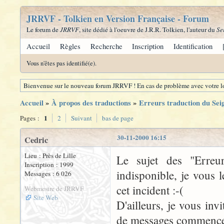
JRRVF - Tolkien en Version Française - Forum
Le forum de
JRRVF
, site dédié à l'oeuvre de J.R.R. Tolkien, l'auteur du
Se
Accueil
Règles
Recherche
Inscription
Identification
Vous n'êtes pas identifié(e).
Bienvenue sur le nouveau forum JRRVF ! En cas de problème avec votre lo
Accueil
»
À propos des traductions
»
Erreurs traduction du Se
1
Pages :
2
Suivant
bas de page
30-11-2000 16:15
Cedric
Lieu : Près de Lille
Le sujet des "Erre
Inscription : 1999
indisponible, je vous 
Messages : 6 026
cet incident :-(
Webmestre de JRRVF
Site Web
D'ailleurs, je vous inv
de messages commence à 