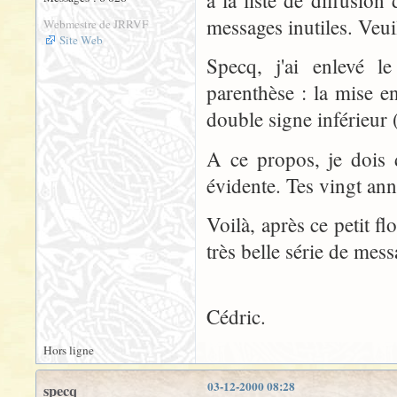
à la liste de diffusi
messages inutiles. Veui
Webmestre de JRRVF
Site Web
Specq, j'ai enlevé l
parenthèse : la mise en
double signe inférieur 
A ce propos, je dois 
évidente. Tes vingt ann
Voilà, après ce petit f
très belle série de mess
Cédric.
Hors ligne
03-12-2000 08:28
specq