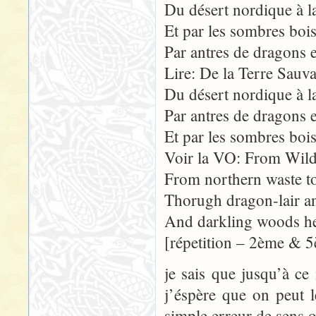
Du désert nordique à la
Et par les sombres bois,
Par antres de dragons e
Lire: De la Terre Sauva
Du désert nordique à la
Par antres de dragons e
Et par les sombres bois,
Voir la VO: From Wild
From northern waste to
Thorugh dragon-lair a
And darkling woods he 
[répetition – 2ème & 5
je sais que jusqu’à c
j’éspère que on peut l
simple erreur de sens 