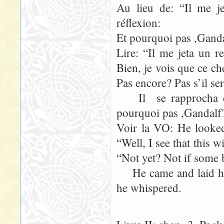
Au lieu de: “Il me j
réflexion:
Et pourquoi pas ,Ganda
Lire: “Il me jeta un 
Bien, je vois que ce c
Pas encore? Pas s’il se
Il se rapprocha de
pourquoi pas ,Gandalf
Voir la VO: He looked
“Well, I see that this 
“Not yet? Not if some 
He came and laid hi
he whispered.