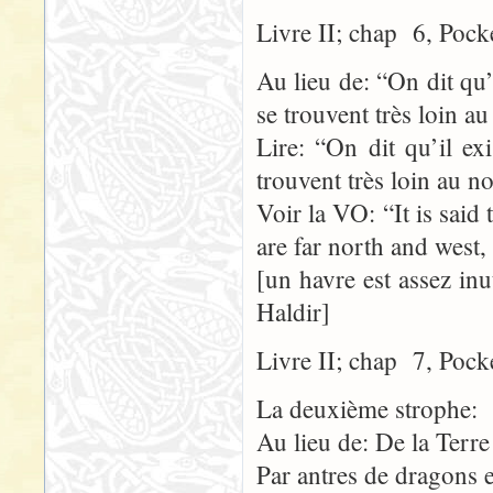
Livre II; chap 6, Pock
Au lieu de: “On dit qu’
se trouvent très loin a
Lire: “On dit qu’il ex
trouvent très loin au n
Voir la VO: “It is said 
are far north and west,
[un havre est assez inu
Haldir]
Livre II; chap 7, Pock
La deuxième strophe:
Au lieu de: De la Terre
Par antres de dragons e