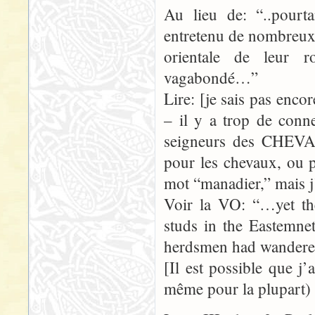
Au lieu de: “..pourta
entretenu de nombreux 
orientale de leur 
vagabondé…”
Lire: [je sais pas enc
– il y a trop de conne
seigneurs des CHEV
pour les chevaux, ou 
mot “manadier,” mais j’
Voir la VO: “…yet th
studs in the Eastemnet
herdsmen had wande
[Il est possible que j
même pour la plupart) d