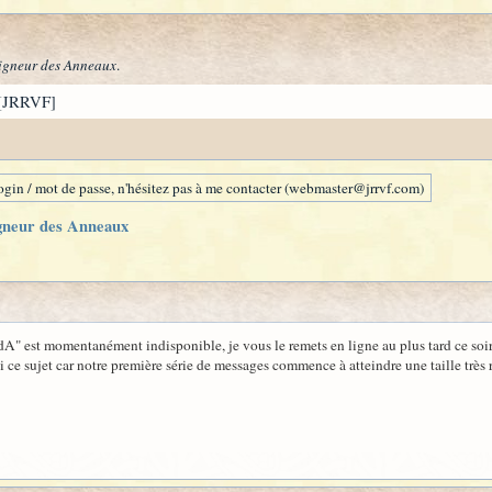
igneur des Anneaux
.
[JRRVF]
gin / mot de passe, n'hésitez pas à me contacter (webmaster@jrrvf.com)
igneur des Anneaux
dA" est momentanément indisponible, je vous le remets en ligne au plus tard ce soir.
ci ce sujet car notre première série de messages commence à atteindre une taille très r