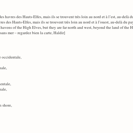
des havres des Hauts-Elfes, mais ils se trouvent très loin au nord et à l’est, au-del
vres des Hauts-Elfes, mais ils se trouvent très loin au nord et à l’ouest, au-delà du
ill havens of the High Elves, but they are far north and west, beyond the land of the H
sans mer – regardez bien la carte, Haldir]
e occidentale,
nale,
dentale,
nale,
n shore,