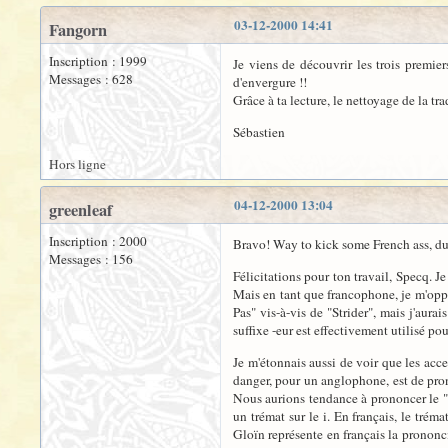
03-12-2000 14:41
Fangorn
Inscription : 1999
Je viens de découvrir les trois premier
Messages : 628
d'envergure !!
Grâce à ta lecture, le nettoyage de la tr
Sébastien
Hors ligne
04-12-2000 13:04
greenleaf
Inscription : 2000
Bravo! Way to kick some French ass, dud
Messages : 156
Félicitations pour ton travail, Specq. J
Mais en tant que francophone, je m'opp
Pas" vis-à-vis de "Strider", mais j'aur
suffixe -eur est effectivement utilisé po
Je m'étonnais aussi de voir que les acc
danger, pour un anglophone, est de prono
Nous aurions tendance à prononcer le "o
un trémat sur le i. En français, le trém
Gloïn représente en français la prononc