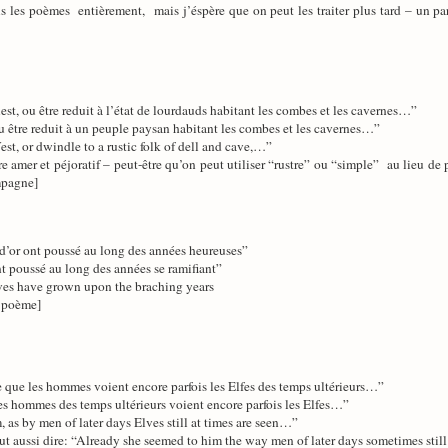
s les poèmes entièrement, mais j’éspère que on peut les traiter plus tard – un par
uest, ou être reduit à l’état de lourdauds habitant les combes et les cavernes…”
 ou être reduit à un peuple paysan habitant les combes et les cavernes…”
st, or dwindle to a rustic folk of dell and cave,…”
e amer et péjoratif – peut-être qu’on peut utiliser “rustre” ou “simple” au lieu de
mpagne]
s d’or ont poussé au long des années heureuses”
ont poussé au long des années se ramifiant”
ves have grown upon the braching years
e poème]
lle que les hommes voient encore parfois les Elfes des temps ultérieurs…”
e les hommes des temps ultérieurs voient encore parfois les Elfes…”
 as by men of later days Elves still at times are seen…”
peut aussi dire: “Already she seemed to him the way men of later days sometimes stil