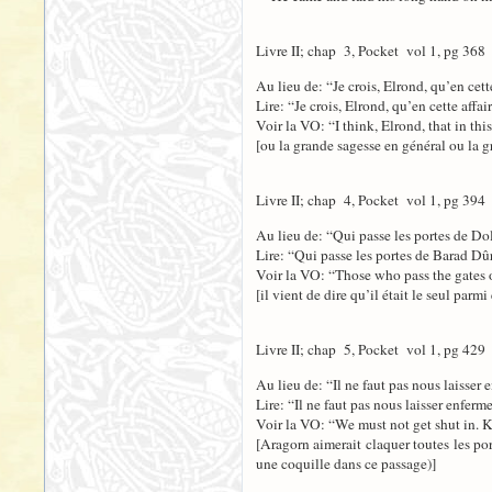
Livre II; chap 3, Pocket vol 1, pg 368
Au lieu de: “Je crois, Elrond, qu’en cett
Lire: “Je crois, Elrond, qu’en cette affai
Voir la VO: “I think, Elrond, that in thi
[ou la grande sagesse en général ou la g
Livre II; chap 4, Pocket vol 1, pg 394
Au lieu de: “Qui passe les portes de Do
Lire: “Qui passe les portes de Barad Dûr
Voir la VO: “Those who pass the gates 
[il vient de dire qu’il était le seul par
Livre II; chap 5, Pocket vol 1, pg 429
Au lieu de: “Il ne faut pas nous laisser 
Lire: “Il ne faut pas nous laisser enferm
Voir la VO: “We must not get shut in. Ke
[Aragorn aimerait claquer toutes les po
une coquille dans ce passage)]