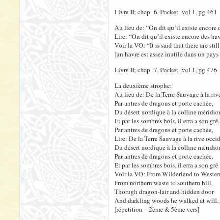
Livre II; chap 6, Pocket vol 1, pg 461
Au lieu de: “On dit qu’il existe encore 
Lire: “On dit qu’il existe encore des ha
Voir la VO: “It is said that there are st
[un havre est assez inutile dans un pays 
Livre II; chap 7, Pocket vol 1, pg 476
La deuxième strophe:
Au lieu de: De la Terre Sauvage à la riv
Par antres de dragons et porte cachée,
Du désert nordique à la colline méridio
Et par les sombres bois, il erra a son gré.
Par antres de dragons et porte cachée,
Lire: De la Terre Sauvage à la rive occi
Du désert nordique à la colline méridio
Par antres de dragons et porte cachée,
Et par les sombres bois, il erra a son gré
Voir la VO: From Wilderland to Wester
From northern waste to southern hill,
Thorugh dragon-lair and hidden door
And darkling woods he walked at will.
[répetition – 2ème & 5ème vers]