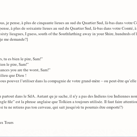
s, je pense, à plus de cinquante lieues au sud du Quartier Sud, là-bas dans votre C
pense, à plus de soixainte lieues au sud du Quartier Sud, là-bas dans votre Comté, à
sixty lieagues, I guess, south of the Southfarthing away in your Shire, hundreds of 
s je me demande?]
7
, tu es bien le pire, Sam!”
bien le pire, Sam!”
ances you are the worst, Sam!”
Milieu que Dieu !
ous pouvez l’utiliser dans la compagnie de votre grand-mère – ou peut-être qu’elle l
eu partout dans le SdA. Autant qu je sache, il n’y a pas des Indiens (ou Indiennes no
ngle file” est la phrase anglaise que Tolkien a toujours utilisée. Il faut faire attent
i tu ne retiens pas ton cerveau, qui sait jusqu'où tu pourrais être emporté?)
ux Tours