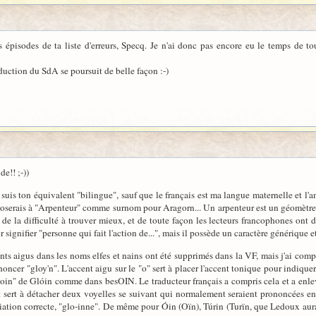
s épisodes de ta liste d'erreurs, Specq. Je n'ai donc pas encore eu le temps de to
aduction du SdA se poursuit de belle façon :-)
e!! ;-))
e suis ton équivalent "bilingue", sauf que le français est ma langue maternelle et l'
oserais à "Arpenteur" comme surnom pour Aragorn... Un arpenteur est un géomètre t
ais de la difficulté à trouver mieux, et de toute façon les lecteurs francophones o
ur signifier "personne qui fait l'action de...", mais il possède un caractère génériqu
ents aigus dans les noms elfes et nains ont été supprimés dans la VF, mais j'ai c
ncer "gloy'n". L'accent aigu sur le "o" sert à placer l'accent tonique pour indiquer
in" de Glóin comme dans besOIN. Le traducteur français a compris cela et a enleve
at sert à détacher deux voyelles se suivant qui normalement seraient prononcées en u
iation correcte, "glo-inne". De même pour Óin (Oïn), Túrin (Turïn, que Ledoux aurai