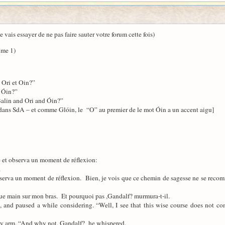
je vais essayer de ne pas faire sauter votre forum cette fois)
lume 1)
 Ori et Oin?”
t Óin?”
alin and Ori and Óin?”
in dans SdA – et comme Glóin, le “O” au premier de le mot Óin a un accent aigu]
té et observa un moment de réflexion:
.
bserva un moment de réflexion. Bien, je vois que ce chemin de sagesse ne se recomma
e main sur mon bras. Et pourquoi pas ,Gandalf? murmura-t-il.
 and paused a while considering. “Well, I see that this wise course does not co
y arm. “And why not, Gandalf? he whispered.