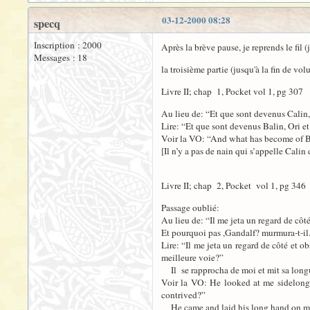
03-12-2000 08:28
specq
Inscription : 2000
Après la brève pause, je reprends le fil (
Messages : 18
la troisième partie (jusqu'à la fin de vo
Livre II; chap 1, Pocket vol 1, pg 307
Au lieu de: “Et que sont devenus Calin,
Lire: “Et que sont devenus Balin, Ori e
Voir la VO: “And what has become of B
[Il n’y a pas de nain qui s’appelle Cal
Livre II; chap 2, Pocket vol 1, pg 346
Passage oublié:
Au lieu de: “Il me jeta un regard de cô
Et pourquoi pas ,Gandalf? murmura-t-il
Lire: “Il me jeta un regard de côté et o
meilleure voie?”
Il se rapprocha de moi et mit sa longu
Voir la VO: He looked at me sidelong,
contrived?”
He came and laid his long hand on m