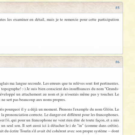
#5
utes les examiner en détail, mais je te remercie pour cette participation
#6
anglais ma langue seconde. Les erreurs que tu relèves sont fort pertinentes.
opographe! :-) Je suis bien conscient des insuffisances du nom "Grands-
nt développé un attachement au nom et je n'oserais même pas y toucher. Le
e et ne sert pas beaucoup aux noms propres.
ompris pourquoi il y a déjà un moment. Prenons l'exemple du nom Glóin. Le
 la prononciation correcte. Le danger est différent pour les francophones.
r l'ó, qui pour un francophone ne veut rien dire de toute façon, et a mis
n seul son. Il sert aussi ici à détacher le i de "in" (comme dans crétin).
t du écrire Tourïn s'il avait été cohérent avec son propre système -- dont