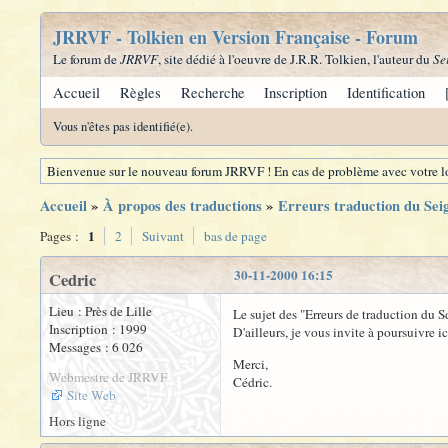
JRRVF - Tolkien en Version Française - Forum
Le forum de
JRRVF
, site dédié à l'oeuvre de J.R.R. Tolkien, l'auteur du
Se
Accueil
Règles
Recherche
Inscription
Identification
Vous n'êtes pas identifié(e).
Bienvenue sur le nouveau forum JRRVF ! En cas de problème avec votre lo
Accueil
»
À propos des traductions
»
Erreurs traduction du Se
1
Pages :
2
Suivant
bas de page
30-11-2000 16:15
Cedric
Lieu : Près de Lille
Le sujet des "Erreurs de traduction du S
Inscription : 1999
D'ailleurs, je vous invite à poursuivre i
Messages : 6 026
Merci,
Webmestre de JRRVF
Cédric.
Site Web
Hors ligne