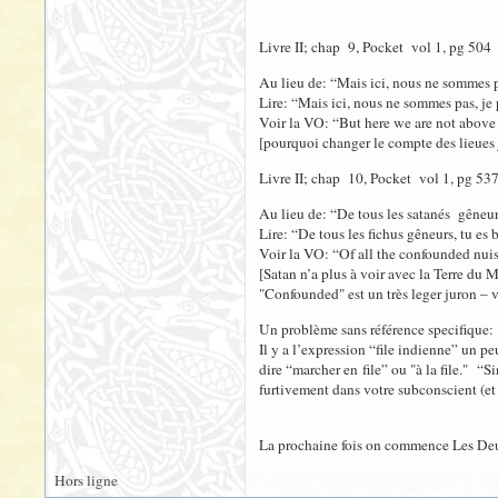
Livre II; chap 9, Pocket vol 1, pg 504
Au lieu de: “Mais ici, nous ne sommes pa
Lire: “Mais ici, nous ne sommes pas, je 
Voir la VO: “But here we are not above 
[pourquoi changer le compte des lieue
Livre II; chap 10, Pocket vol 1, pg 53
Au lieu de: “De tous les satanés gêneurs
Lire: “De tous les fichus gêneurs, tu es 
Voir la VO: “Of all the confounded nuis
[Satan n’a plus à voir avec la Terre du 
"Confounded" est un très leger juron – v
Un problème sans référence specifique:
Il y a l’expression “file indienne” un p
dire “marcher en file” ou "à la file." “Si
furtivement dans votre subconscient (et s
La prochaine fois on commence Les De
Hors ligne