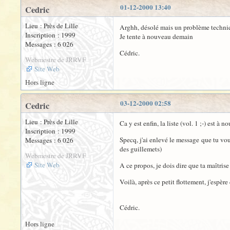
01-12-2000 13:40
Cedric
Lieu : Près de Lille
Arghh, désolé mais un problème techniqu
Inscription : 1999
Je tente à nouveau demain
Messages : 6 026
Cédric.
Webmestre de JRRVF
Site Web
Hors ligne
03-12-2000 02:58
Cedric
Lieu : Près de Lille
Ca y est enfin, la liste (vol. 1 ;-) est 
Inscription : 1999
Specq, j'ai enlevé le message que tu voul
Messages : 6 026
des guillemets)
Webmestre de JRRVF
Site Web
A ce propos, je dois dire que ta maîtris
Voilà, après ce petit flottement, j'espèr
Cédric.
Hors ligne