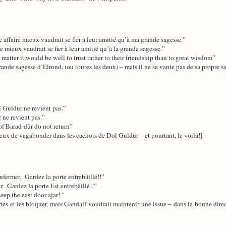
e affaire mieux vaudrait se fier à leur amitié qu’à ma grande sagesse.”
re mieux vaudrait se fier à leur amitié qu’à la grande sagesse.”
s matter it would be well to trust rather to their friendship than to great wisdom”
rande sagesse d’Elrond, (ou toutes les deux) – mais il ne se vante pas de sa propre sa
l Guldur ne revient pas.”
 ne revient pas.”
of Barad-dûr do not return”
mi eux de vagabonder dans les cachots de Dol Guldur – et pourtant, le voilà!]
enfermer. Gardez la porte entrebâillé!!”
er. Gardez la porte Est entrebâillé!!”
ep the east door ajar! ”
rtes et les bloquer, mais Gandalf voudrait maintenir une issue – dans la bonne dire