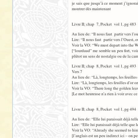
je sais que jusqu’à ce moment j’ignorai
montrer dès maintenant
Livre II; chap 7, Pocket vol 1, pg 483
Au lieu de: “Il nous faut partir vers l’o
Lire: “Il nous faut partir vers l’Ouest,
Voir la VO: “We must depart into the We
[“lourdaud” me semble un peu fort, voir
plûtot un sens de nostalgie ou de la ca
Livre II; chap 8, Pocket vol 1, pg 493
Vers 7
Au lieu de: “Là, longtemps, les feuille
Lire: “Là, longtemps, les feuilles d’or 
Voir la VO: “There long the golden lea
[Le mot heureuse n’a rien à voir avec c
Livre II; chap 8, Pocket vol 1, pg 494
Au lieu de: “Elle lui paraissait déjà te
Lire: “Elle lui paraissait déjà telle qu
Voir la VO: “Already she seemed to him,
[l’anglais est un peu indirect ici – on 