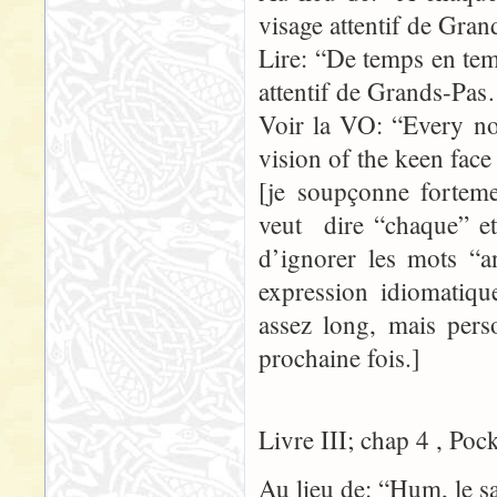
visage attentif de Gr
Lire: “De temps en temp
attentif de Grands-Pa
Voir la VO: “Every no
vision of the keen fac
[je soupçonne forteme
veut dire “chaque” et 
d’ignorer les mots “
expression idiomatique
assez long, mais pers
prochaine fois.]
Livre III; chap 4 , Poc
Au lieu de: “Hum, le s