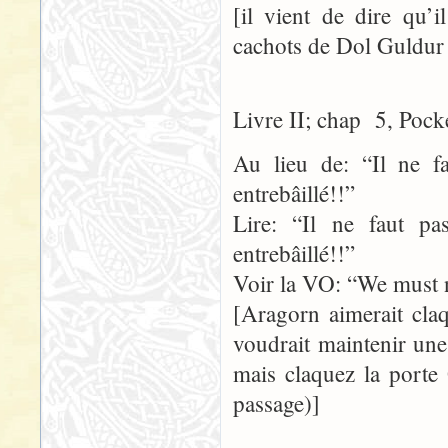
[il vient de dire qu’
cachots de Dol Guldur –
Livre II; chap 5, Pock
Au lieu de: “Il ne f
entrebâillé!!”
Lire: “Il ne faut p
entrebâillé!!”
Voir la VO: “We must no
[Aragorn aimerait claq
voudrait maintenir une
mais claquez la porte
passage)]