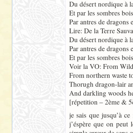
Du désert nordique à la
Et par les sombres bois,
Par antres de dragons e
Lire: De la Terre Sauva
Du désert nordique à la
Par antres de dragons e
Et par les sombres bois,
Voir la VO: From Wild
From northern waste to
Thorugh dragon-lair a
And darkling woods he 
[répetition – 2ème & 5
je sais que jusqu’à c
j’éspère que on peut l
simple erreur de sens 