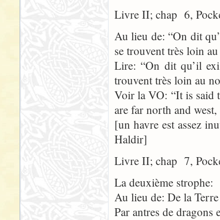
Livre II; chap 6, Pock
Au lieu de: “On dit qu’
se trouvent très loin a
Lire: “On dit qu’il ex
trouvent très loin au n
Voir la VO: “It is said 
are far north and west,
[un havre est assez inu
Haldir]
Livre II; chap 7, Pock
La deuxième strophe:
Au lieu de: De la Terre
Par antres de dragons e