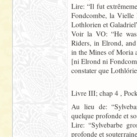
Lire: “Il fut extrêmeme
Fondcombe, la Vielle 
Lothlorien et Galadriel
Voir la VO: “He was 
Riders, in Elrond, an
in the Mines of Moria 
[ni Elrond ni Fondcomb
constater que Lothlórie
Livre III; chap 4 , Poc
Au lieu de: “Sylveb
quelque profonde et so
Lire: “Sylvebarbe gr
profonde et souterraine