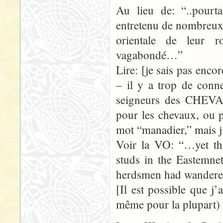
Au lieu de: “..pourta
entretenu de nombreux 
orientale de leur 
vagabondé…”
Lire: [je sais pas enc
– il y a trop de conne
seigneurs des CHEV
pour les chevaux, ou 
mot “manadier,” mais j’
Voir la VO: “…yet th
studs in the Eastemnet
herdsmen had wande
[Il est possible que j
même pour la plupart) d