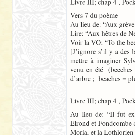
Livre III; chap 4 , Poc
Vers 7 du poème
Au lieu de: “Aux grèv
Lire: “Aux hêtres de N
Voir la VO: “To the be
[J’ignore s’il y a des
mettre à imaginer Syl
venu en été (beeches 
d’arbre ; beaches = pl
Livre III; chap 4 , Poc
Au lieu de: “Il fut ex
Elrond et Fondcombe d
Moria, et la Lothlorien