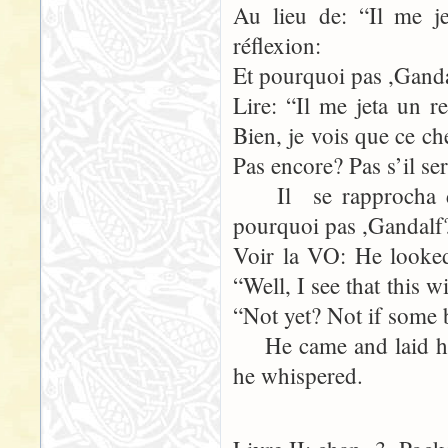
Au lieu de: “Il me j
réflexion:
Et pourquoi pas ,Ganda
Lire: “Il me jeta un 
Bien, je vois que ce c
Pas encore? Pas s’il se
Il se rapprocha de
pourquoi pas ,Gandalf
Voir la VO: He looked
“Well, I see that this 
“Not yet? Not if some 
He came and laid hi
he whispered.