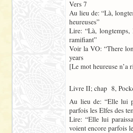
Vers 7
Au lieu de: “Là, longte
heureuses”
Lire: “Là, longtemps, 
ramifiant”
Voir la VO: “There lo
years
[Le mot heureuse n’a r
Livre II; chap 8, Pock
Au lieu de: “Elle lui 
parfois les Elfes des t
Lire: “Elle lui parais
voient encore parfois 