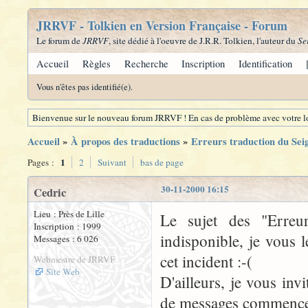
JRRVF - Tolkien en Version Française - Forum
Le forum de
JRRVF
, site dédié à l'oeuvre de J.R.R. Tolkien, l'auteur du
Se
Accueil
Règles
Recherche
Inscription
Identification
Vous n'êtes pas identifié(e).
Bienvenue sur le nouveau forum JRRVF ! En cas de problème avec votre lo
Accueil
»
À propos des traductions
»
Erreurs traduction du Se
1
Pages :
2
Suivant
bas de page
30-11-2000 16:15
Cedric
Lieu : Près de Lille
Le sujet des "Erre
Inscription : 1999
indisponible, je vous 
Messages : 6 026
cet incident :-(
Webmestre de JRRVF
Site Web
D'ailleurs, je vous inv
de messages commence à 