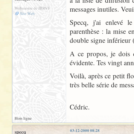
à la liste de diffusi
messages inutiles. Veui
Webmestre de JRRVF
Site Web
Specq, j'ai enlevé l
parenthèse : la mise en
double signe inférieur 
A ce propos, je dois 
évidente. Tes vingt ann
Voilà, après ce petit f
très belle série de mess
Cédric.
Hors ligne
03-12-2000 08:28
specq