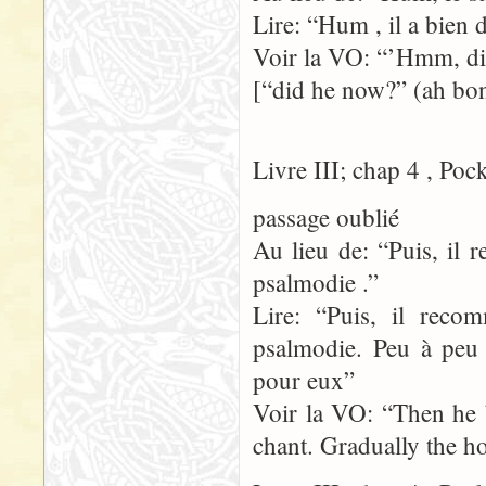
Lire: “Hum , il a bien 
Voir la VO: “’Hmm, d
[“did he now?” (ah bon?
Livre III; chap 4 , Poc
passage oublié
Au lieu de: “Puis, il
psalmodie .”
Lire: “Puis, il rec
psalmodie. Peu à peu 
pour eux”
Voir la VO: “Then he 
chant. Gradually the h