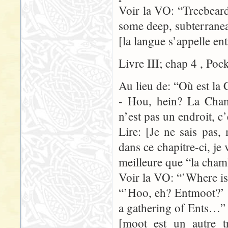
Voir la VO: “Treebear
some deep, subterranea
[la langue s’appelle en
Livre III; chap 4 , Poc
Au lieu de: “Où est la
- Hou, hein? La Cham
n’est pas un endroit, 
Lire: [Je ne sais pas
dans ce chapitre-ci, je
meilleure que “la cham
Voir la VO: “’Where is
“’Hoo, eh? Entmoot?’ sa
a gathering of Ents…”
[moot est un autre t