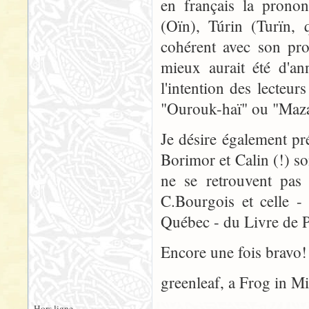
en français la prono
(Oïn), Túrin (Turïn, 
cohérent avec son pro
mieux aurait été d'a
l'intention des lecteu
"Ourouk-haï" ou "Maza
Je désire également p
Borimor et Calin (!) so
ne se retrouvent pas 
C.Bourgois et celle -
Québec - du Livre de 
Encore une fois bravo! 
greenleaf, a Frog in M
Hors ligne