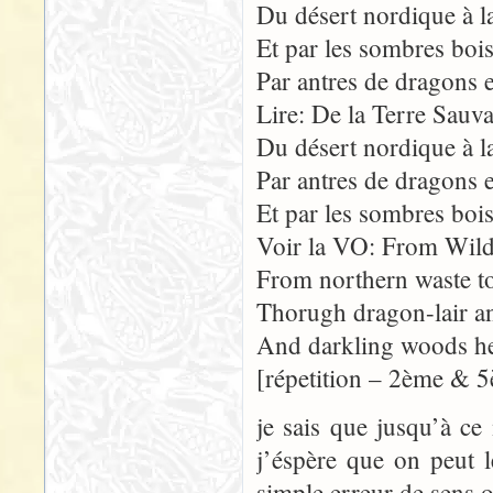
Du désert nordique à la
Et par les sombres bois,
Par antres de dragons e
Lire: De la Terre Sauva
Du désert nordique à la
Par antres de dragons e
Et par les sombres bois,
Voir la VO: From Wild
From northern waste to
Thorugh dragon-lair a
And darkling woods he 
[répetition – 2ème & 5
je sais que jusqu’à c
j’éspère que on peut l
simple erreur de sens 