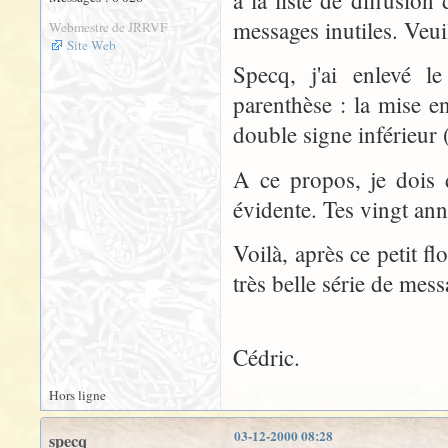
à la liste de diffusi
messages inutiles. Veui
Webmestre de JRRVF
Site Web
Specq, j'ai enlevé l
parenthèse : la mise en
double signe inférieur 
A ce propos, je dois 
évidente. Tes vingt ann
Voilà, après ce petit f
très belle série de mess
Cédric.
Hors ligne
03-12-2000 08:28
specq