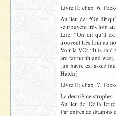
Livre II; chap 6, Pock
Au lieu de: “On dit qu’
se trouvent très loin a
Lire: “On dit qu’il ex
trouvent très loin au n
Voir la VO: “It is said 
are far north and west,
[un havre est assez inu
Haldir]
Livre II; chap 7, Pock
La deuxième strophe:
Au lieu de: De la Terre
Par antres de dragons e