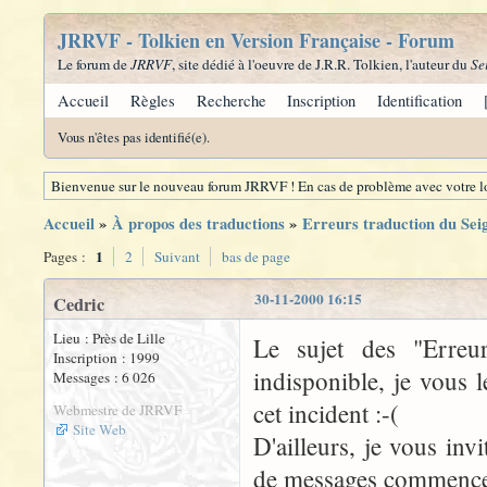
JRRVF - Tolkien en Version Française - Forum
Le forum de
JRRVF
, site dédié à l'oeuvre de J.R.R. Tolkien, l'auteur du
Se
Accueil
Règles
Recherche
Inscription
Identification
Vous n'êtes pas identifié(e).
Bienvenue sur le nouveau forum JRRVF ! En cas de problème avec votre lo
Accueil
»
À propos des traductions
»
Erreurs traduction du Se
1
Pages :
2
Suivant
bas de page
30-11-2000 16:15
Cedric
Lieu : Près de Lille
Le sujet des "Erre
Inscription : 1999
indisponible, je vous 
Messages : 6 026
cet incident :-(
Webmestre de JRRVF
Site Web
D'ailleurs, je vous inv
de messages commence à 