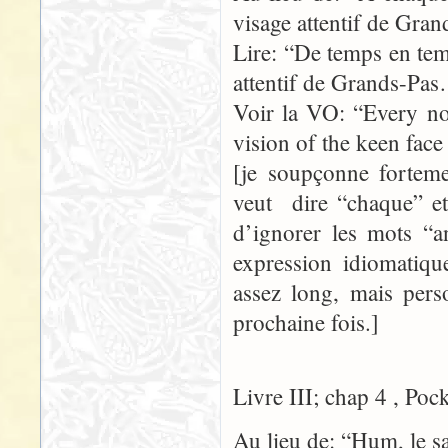
visage attentif de Gr
Lire: “De temps en temp
attentif de Grands-Pa
Voir la VO: “Every no
vision of the keen fac
[je soupçonne forteme
veut dire “chaque” et 
d’ignorer les mots “
expression idiomatique
assez long, mais pers
prochaine fois.]
Livre III; chap 4 , Poc
Au lieu de: “Hum, le s