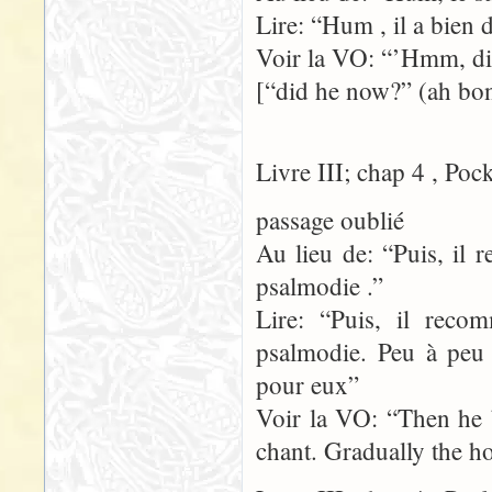
Lire: “Hum , il a bien 
Voir la VO: “’Hmm, d
[“did he now?” (ah bon?
Livre III; chap 4 , Poc
passage oublié
Au lieu de: “Puis, il
psalmodie .”
Lire: “Puis, il rec
psalmodie. Peu à peu 
pour eux”
Voir la VO: “Then he 
chant. Gradually the h