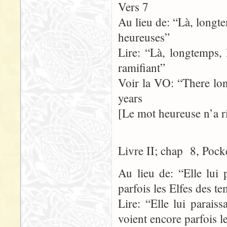
Vers 7
Au lieu de: “Là, longte
heureuses”
Lire: “Là, longtemps, 
ramifiant”
Voir la VO: “There lo
years
[Le mot heureuse n’a r
Livre II; chap 8, Pock
Au lieu de: “Elle lui 
parfois les Elfes des t
Lire: “Elle lui parais
voient encore parfois 