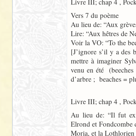
Livre III; chap 4 , Poc
Vers 7 du poème
Au lieu de: “Aux grèv
Lire: “Aux hêtres de N
Voir la VO: “To the be
[J’ignore s’il y a des
mettre à imaginer Syl
venu en été (beeches 
d’arbre ; beaches = pl
Livre III; chap 4 , Poc
Au lieu de: “Il fut ex
Elrond et Fondcombe d
Moria, et la Lothlorien