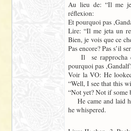
Au lieu de: “Il me j
réflexion:
Et pourquoi pas ,Ganda
Lire: “Il me jeta un 
Bien, je vois que ce c
Pas encore? Pas s’il se
Il se rapprocha de
pourquoi pas ,Gandalf
Voir la VO: He looked
“Well, I see that this 
“Not yet? Not if some 
He came and laid hi
he whispered.