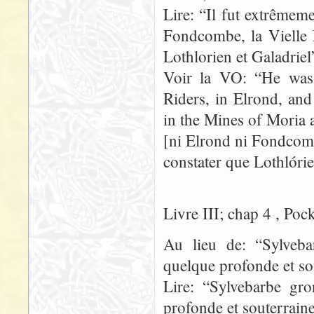
Lire: “Il fut extrêmeme
Fondcombe, la Vielle 
Lothlorien et Galadriel
Voir la VO: “He was 
Riders, in Elrond, an
in the Mines of Moria 
[ni Elrond ni Fondcomb
constater que Lothlórie
Livre III; chap 4 , Poc
Au lieu de: “Sylveb
quelque profonde et so
Lire: “Sylvebarbe gr
profonde et souterraine