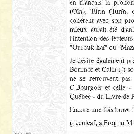
en français la prono
(Oïn), Túrin (Turïn, 
cohérent avec son pro
mieux aurait été d'a
l'intention des lecteu
"Ourouk-haï" ou "Maza
Je désire également p
Borimor et Calin (!) so
ne se retrouvent pas 
C.Bourgois et celle -
Québec - du Livre de 
Encore une fois bravo! 
greenleaf, a Frog in M
Hors ligne