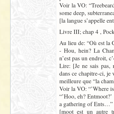
Voir la VO: “Treebear
some deep, subterranea
[la langue s’appelle en
Livre III; chap 4 , Poc
Au lieu de: “Où est la
- Hou, hein? La Cham
n’est pas un endroit, 
Lire: [Je ne sais pas
dans ce chapitre-ci, je
meilleure que “la cham
Voir la VO: “’Where is
“’Hoo, eh? Entmoot?’ sa
a gathering of Ents…”
[moot est un autre t