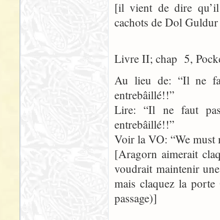
[il vient de dire qu’
cachots de Dol Guldur –
Livre II; chap 5, Pock
Au lieu de: “Il ne f
entrebâillé!!”
Lire: “Il ne faut p
entrebâillé!!”
Voir la VO: “We must no
[Aragorn aimerait claq
voudrait maintenir une
mais claquez la porte
passage)]