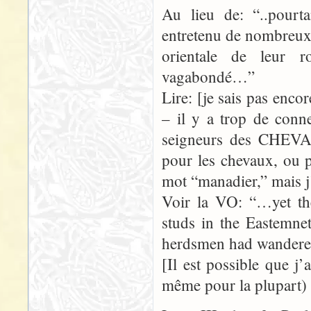
Au lieu de: “..pourta
entretenu de nombreux 
orientale de leur 
vagabondé…”
Lire: [je sais pas enc
– il y a trop de conne
seigneurs des CHEV
pour les chevaux, ou 
mot “manadier,” mais j’
Voir la VO: “…yet th
studs in the Eastemnet
herdsmen had wande
[Il est possible que j
même pour la plupart) d