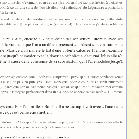
ort, n'a rien d'étonnant, et en ce sens, je crois qu'il ne faut pas hésiter à mettre les
fond, à savoir une sorte de "lewisisation" (ici catholique) du Légendaire a posteriori,
t à Lewis).
le soit : en dehors des certitudes religieuses, montrons-la donc sans fard, cette vérité
vitablement ?) de plus en plus gris (sur le fond)... Bref, comme j'ai déjà pu l'écrire
je puis dire, cherché à « faire coïncider son œuvre littéraire avec ses
semble vraiment que l'on a un développement « inhérent » et « naturel » de
nité. Mais cela n'a pas été le fait d'une volonté calculée. Prenons l'exemple
ore jusqu'à coïncider avec la doctrine catholique, c'est vrai. Mais elle n'a
ême, à cause de la cohérence de sa subcréation, qu'il l'a remodelée jusqu'à
 d'un personnage comme Tom Bombadil, simplement parce que la correspondance serait
à aussi, de plus en plus gris... mais alors que, pour le coup, ce ne serait nullement
 : parce que l'on ne sait même pas qui il est ou ce qu'il est, il est selon moi comme
 tout prix à l'intégrer parfaitement dans une supposée cohérence d'ensemble. Du moins
 de système. Et « l'anomalie » Bombadil a beaucoup à voir avec « l'anomalie
e ce qui est censé être chrétien.
 Jérôme. ;-) Mais que l'on ne se méprenne pas, ceci dit : j'ai conscience de tes efforts
'encore une fois je ne peux que (sincèrement) saluer.
e sais n'être pas le plus agréable pour toi.