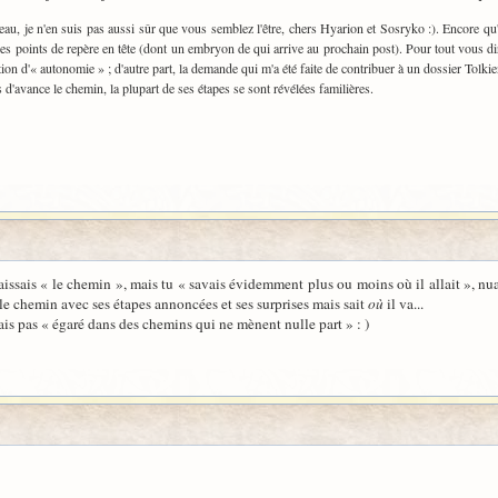
seau, je n'en suis pas aussi sûr que vous semblez l'être, chers Hyarion et Sosryko :). Encore qu
ues points de repère en tête (dont un embryon de qui arrive au prochain post). Pour tout vous di
tion d'« autonomie » ; d'autre part, la demande qui m'a été faite de contribuer à un dossier Tolki
as d'avance le chemin, la plupart de ses étapes se sont révélées familières.
naissais « le chemin », mais tu « savais évidemment plus ou moins où il allait », n
e chemin avec ses étapes annoncées et ses surprises mais sait
où
il va...
étais pas « égaré dans des chemins qui ne mènent nulle part » : )