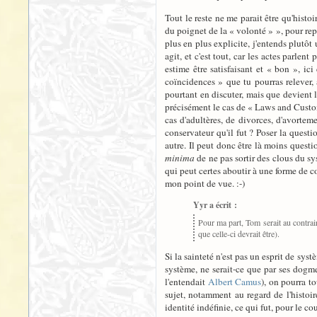
Tout le reste ne me parait être qu'histoi
du poignet de la « volonté » », pour repr
plus en plus explicite, j'entends plutôt
agit, et c'est tout, car les actes parlen
estime être satisfaisant et « bon », ic
coïncidences » que tu pourras relever,
pourtant en discuter, mais que devient 
précisément le cas de « Laws and Custom
cas d'adultères, de divorces, d'avortem
conservateur qu'il fut ? Poser la questi
autre. Il peut donc être là moins quest
minima
de ne pas sortir des clous du sy
qui peut certes aboutir à une forme de c
mon point de vue. :-)
Yyr a écrit :
Pour ma part, Tom serait au contrair
que celle-ci devrait être).
Si la sainteté n'est pas un esprit de sys
système, ne serait-ce que par ses dog
l'entendait
Albert Camus
), on pourra t
sujet, notamment au regard de l'histoi
identité indéfinie, ce qui fut, pour le co