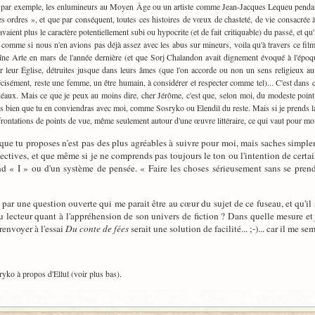
r, par exemple, les enlumineurs au Moyen Âge ou un artiste comme Jean-Jacques Lequeu pendant l
« les ordres », et que par conséquent, toutes ces histoires de vœux de chasteté, de vie consacrée 
ient plus le caractère potentiellement subi ou hypocrite (et de fait critiquable) du passé, et qu
 comme si nous n'en avions pas déjà assez avec les abus sur mineurs, voila qu'à travers ce film
haîne Arte en mars de l'année dernière (et que Sorj Chalandon avait dignement évoqué à l'épo
 par leur Église, détruites jusque dans leurs âmes (que l'on accorde ou non un sens religieux 
 précisément, reste une femme, un être humain, à considérer et respecter comme tel)... C'est dan
idéaux. Mais ce que je peux au moins dire, cher Jérôme, c'est que, selon moi, du modeste point de
sais bien que tu en conviendras avec moi, comme Sosryko ou Elendil du reste. Mais si je prends la 
frontations de points de vue, même seulement autour d'une œuvre littéraire, ce qui vaut pour mo
n que tu proposes n'est pas des plus agréables à suivre pour moi, mais saches simpl
ctives, et que même si je ne comprends pas toujours le ton ou l'intention de certain
nd « I » ou d'un système de pensée. « Faire les choses sérieusement sans se prend
ar une question ouverte qui me parait être au cœur du sujet de ce fuseau, et qu'il ser
du lecteur quant à l'appréhension de son univers de fiction ? Dans quelle mesure et
renvoyer à l'essai
Du conte de fées
serait une solution de facilité... ;-)... car il me s
yko à propos d'Ellul (voir plus bas).