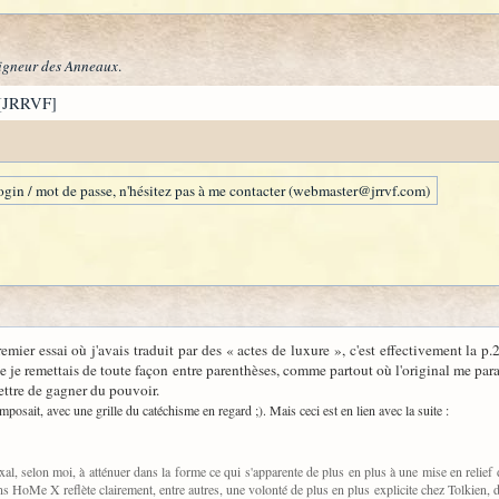
igneur des Anneaux
.
[JRRVF]
gin / mot de passe, n'hésitez pas à me contacter (webmaster@jrrvf.com)
emier essai où j'avais traduit par des « actes de luxure », c'est effectivement la p
 je remettais de toute façon entre parenthèses, comme partout où l'original me paraît
ettre de gagner du pouvoir.
posait, avec une grille du catéchisme en regard ;). Mais ceci est en lien avec la suite :
xal, selon moi, à atténuer dans la forme ce qui s'apparente de plus en plus à une mise en relie
HoMe X reflète clairement, entre autres, une volonté de plus en plus explicite chez Tolkien, dan