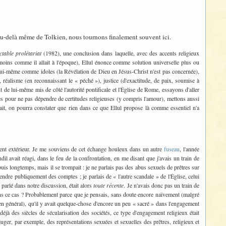
 au-delà même de Tolkien, nous tournons finalement souvent ici.
table prolétariat
(1982), une conclusion dans laquelle, avec des accents religieux
oins comme il allait à l'époque), Ellul énonce comme solution universelle plus ou
à lui-même comme idoles (la Révélation de Dieu en Jésus-Christ n'est pas concernée),
 réalisme (en reconnaissant le « péché »), justice (d'exactitude, de paix, soumise à
nt de lui-même mis de côté l'autorité pontificale et l'Église de Rome, essayons d'aller
es pour ne pas dépendre de certitudes religieuses (y compris l'amour), mettons aussi
ait, on pourra constater que rien dans ce que Ellul propose là comme essentiel n'a
lement extérieur. Je me souviens de cet échange houleux dans un autre
fuseau
, l'année
il avait réagi, dans le feu de la confrontation, en me disant que j'avais un train de
is longtemps, mais il se trompait : je ne parlais pas des abus sexuels de prêtres sur
ndre publiquement des comptes ; je parlais de « l'autre scandale » de l'Église, celui
parlé dans notre discussion, était alors
toute récente
. Je n'avais donc pas un train de
dans ce cas ? Probablement parce que je pensais, sans doute encore naïvement (malgré
s en général), qu'il y avait quelque-chose d'encore un peu « sacré » dans l'engagement
jà des siècles de sécularisation des sociétés, ce type d'engagement religieux était
uger, par exemple, des représentations sexuées et sexuelles des prêtres, religieux et