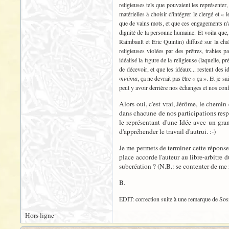
religieuses tels que pouvaient les représente
matérielles à choisir d'intégrer le clergé et 
que de vains mots, et que ces engagements n'ava
dignité de la personne humaine. Et voila que,
Raimbault et Éric Quintin) diffusé sur la c
religieuses violées par des prêtres, trahies
idéalisé la figure de la religieuse (laquelle,
de décevoir, et que les idéaux... restent des 
minima
, ça ne devrait pas être « ça ». Et je 
peut y avoir derrière nos échanges et nos con
Alors oui, c'est vrai, Jérôme, le chemi
dans chacune de nos participations respe
le représentant d'une Idée avec un gra
d'appréhender le travail d'autrui. :-)
Je me permets de terminer cette réponse p
place accorde l'auteur au libre-arbitre 
subcréation ? (N.B.: se contenter de me 
B.
EDIT: correction suite à une remarque de Sosr
Hors ligne