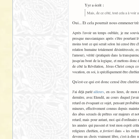
Yyr a écrit :
Mais, de ce côté, tout cela a à voir
Oui... Et cela pourrait nous emmener tr
Après l'avoir un temps oubliée, je me souvi
presque messianiques après s'être pourtant 
moins tout ce qui serait selon lui censé être
relation humaine totalement désintéressée, es
l'amour), vérité (pratiquée dans la transparenc
jusqu'au bout de la logique, et mettons donc 
de côté la Révélation, Jésus-Christ conçu co
vocation, en soi, à spécifiquement être chrétie
Qu'est-ce qui est donc censé être chrétien
J'ai déjà parlé
ailleurs
, en ces lieux, de mon 
dernière, avec Elendil, au cours duquel j'ava
retard en évoquant ce sujet, pensant probable
mineurs, effectivement connus depuis maintena
des abus sexuels de prêtres sur majeurs et not
retard, mais pour autant, moi qui d'ordinaire
les années qui passent et tout mon esprit crit
religieux chrétien,
a fortiori
dans « les ordres
devenu un choix vraiment libre, c'est-à-dire n