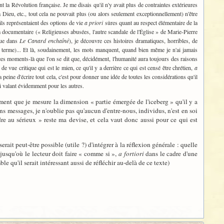
a Révolution française. Je me disais qu'il n'y avait plus de contraintes extérieures
à Dieu, etc., tout cela ne pouvait plus (ou alors seulement exceptionnellement) n'être
'ils représentaient des options de vie
a priori
sûres quant au respect élémentaire de la
 documentaire (« Religieuses abusées, l'autre scandale de l'Église » de Marie-Pierre
que dans
Le Canard enchaîné
), je découvre ces histoires dramatiques, horribles, de
au terme)... Et là, soudainement, les mots manquent, quand bien même je n'ai jamais
s ces moments-là que l'on se dit que, décidément, l'humanité aura toujours des raisons
 vue critique qui est le mien, ce qu'il y a derrière ce qui est censé être chrétien,
a
peine d'écrire tout cela, c'est pour donner une idée de toutes les considérations qu'il
i valant évidemment pour les autres.
ement que je mesure la dimension « partie émergée de l'iceberg » qu'il y a
s messages, je n'oublie pas qu'aucun d'entre-nous, individus, n'est en soi
re au sérieux » reste ma devise, et cela vaut donc aussi pour ce qui est
ait peut-être possible (utile ?) d'intégrer à la réflexion générale : quelle
 jusqu'où le lecteur doit faire « comme si »,
a fortiori
dans le cadre d'une
emble qu'il serait intéressant aussi de réfléchir au-delà de ce texte)