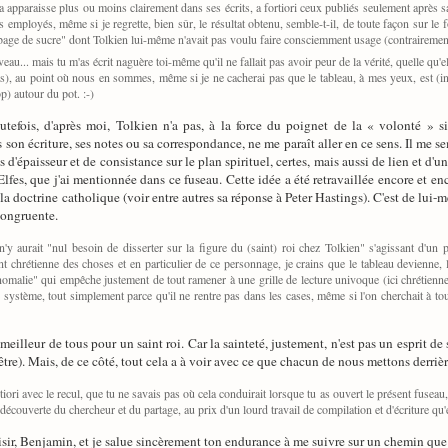
 apparaisse plus ou moins clairement dans ses écrits, a fortiori ceux publiés seulement après sa m
s employés, même si je regrette, bien sûr, le résultat obtenu, semble-t-il, de toute façon sur le 
bage de sucre" dont Tolkien lui-même n'avait pas voulu faire consciemment usage (contrairemen
u... mais tu m'as écrit naguère toi-même qu'il ne fallait pas avoir peur de la vérité, quelle qu'el
ots), au point où nous en sommes, même si je ne cacherai pas que le tableau, à mes yeux, est (iné
) autour du pot. :-)
efois, d'après moi, Tolkien n'a pas, à la force du poignet de la « volonté » si 
 son écriture, ses notes ou sa correspondance, ne me paraît aller en ce sens. Il me 
 d'épaisseur et de consistance sur le plan spirituel, certes, mais aussi de lien et d'u
lfes, que j'ai mentionnée dans ce fuseau. Cette idée a été retravaillée encore et enc
a doctrine catholique (voir entre autres sa réponse à Peter Hastings). C'est de lui-m
congruente.
il n'y aurait "nul besoin de disserter sur la figure du (saint) roi chez Tolkien" s'agissant
t chrétienne des choses et en particulier de ce personnage, je crains que le tableau devienne, l
omalie" qui empêche justement de tout ramener à une grille de lecture univoque (ici chrétienne)
 de système, tout simplement parce qu'il ne rentre pas dans les cases, même si l'on cherchait à
 meilleur de tous pour un saint roi. Car la sainteté, justement, n'est pas un esprit
être). Mais, de ce côté, tout cela a à voir avec ce que chacun de nous mettons derrièr
tiori avec le recul, que tu ne savais pas où cela conduirait lorsque tu as ouvert le présent fuseau,
découverte du chercheur et du partage, au prix d'un lourd travail de compilation et d'écriture qu
laisir, Benjamin, et je salue sincèrement ton endurance à me suivre sur un chemin que j