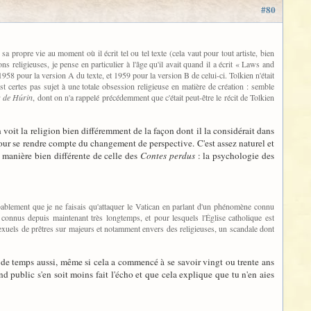
#80
 propre vie au moment où il écrit tel ou tel texte (cela vaut pour tout artiste, bien
s religieuses, je pense en particulier à l'âge qu'il avait quand il a écrit « Laws and
958 pour la version A du texte, et 1959 pour la version B de celui-ci. Tolkien n'était
est certes pas sujet à une totale obsession religieuse en matière de création : semble
s de Húrin
, dont on n'a rappelé précédemment que c'était peut-être le récit de Tolkien
 voit la religion bien différemment de la façon dont il la considérait dans
, pour se rendre compte du changement de perspective. C'est assez naturel et
 manière bien différente de celle des
Contes perdus
: la psychologie des
robablement que je ne faisais qu'attaquer le Vatican en parlant d'un phénomène connu
connus depuis maintenant très longtemps, et pour lesquels l'Église catholique est
 sexuels de prêtres sur majeurs et notamment envers des religieuses, un scandale dont
l de temps aussi, même si cela a commencé à se savoir vingt ou trente ans
nd public s'en soit moins fait l'écho et que cela explique que tu n'en aies