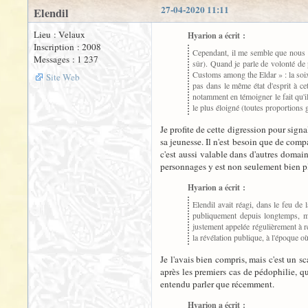
27-04-2020 11:11
Elendil
Lieu : Velaux
Hyarion a écrit :
Inscription : 2008
Cependant, il me semble que nous de
Messages : 1 237
sûr). Quand je parle de volonté de p
Customs among the Eldar » : la soixa
Site Web
pas dans le même état d'esprit à cet
notamment en témoigner le fait qu'i
le plus éloigné (toutes proportions 
Je profite de cette digression pour sign
sa jeunesse. Il n'est besoin que de comp
c'est aussi valable dans d'autres domai
personnages y est non seulement bien pl
Hyarion a écrit :
Elendil avait réagi, dans le feu de
publiquement depuis longtemps, mai
justement appelée régulièrement à r
la révélation publique, à l'époque où
Je l'avais bien compris, mais c'est un 
après les premiers cas de pédophilie, qu
entendu parler que récemment.
Hyarion a écrit :