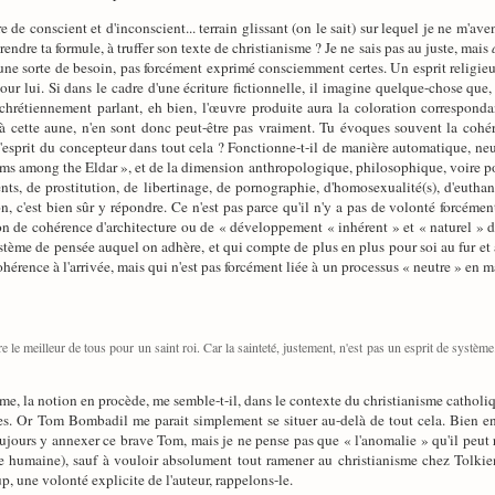
re de conscient et d'inconscient... terrain glissant (on le sait) sur lequel je ne m'a
endre ta formule, à truffer son texte de christianisme ? Je ne sais pas au juste, mais
 une sorte de besoin, pas forcément exprimé consciemment certes. Un esprit religieux
t pour lui. Si dans le cadre d'une écriture fictionnelle, il imagine quelque-chose qu
i chrétiennement parlant, eh bien, l'œuvre produite aura la coloration correspond
 à cette aune, n'en sont donc peut-être pas vraiment. Tu évoques souvent la cohér
l'esprit du concepteur dans tout cela ? Fonctionne-t-il de manière automatique, n
s among the Eldar », et de la dimension anthropologique, philosophique, voire polit
ents, de prostitution, de libertinage, de pornographie, d'homosexualité(s), d'eutha
on, c'est bien sûr y répondre. Ce n'est pas parce qu'il n'y a pas de volonté forcéme
ion de cohérence d'architecture ou de « développement « inhérent » et « naturel » d
stème de pensée auquel on adhère, et qui compte de plus en plus pour soi au fur et à
ohérence à l'arrivée, mais qui n'est pas forcément liée à un processus « neutre » en
e le meilleur de tous pour un saint roi. Car la sainteté, justement, n'est pas un esprit de systè
tème, la notion en procède, me semble-t-il, dans le contexte du christianisme catholi
mes. Or Tom Bombadil me parait simplement se situer au-delà de tout cela. Bien 
oujours y annexer ce brave Tom, mais je ne pense pas que « l'anomalie » qu'il peut r
re humaine), sauf à vouloir absolument tout ramener au christianisme chez Tolkie
up, une volonté explicite de l'auteur, rappelons-le.