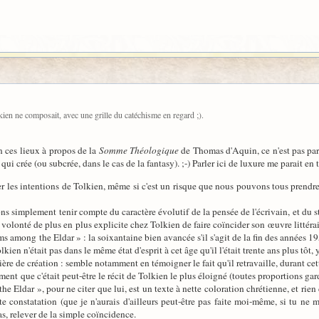
kien ne composait, avec une grille du catéchisme en regard ;).
 ces lieux à propos de la
Somme Théologique
de Thomas d'Aquin, ce n'est pas parc
t qui crée (ou subcrée, dans le cas de la fantasy). ;-) Parler ici de luxure me parait e
ter les intentions de Tolkien, même si c'est un risque que nous pouvons tous prendre,
simplement tenir compte du caractère évolutif de la pensée de l'écrivain, et du sta
e volonté de plus en plus explicite chez Tolkien de faire coïncider son œuvre littérai
s among the Eldar » : la soixantaine bien avancée s'il s'agit de la fin des années 1
kien n'était pas dans le même état d'esprit à cet âge qu'il l'était trente ans plus tôt,
tière de création : semble notamment en témoigner le fait qu'il retravaille, durant
ent que c'était peut-être le récit de Tolkien le plus éloigné (toutes proportions gar
ldar », pour ne citer que lui, est un texte à nette coloration chrétienne, et rien d
 constatation (que je n'aurais d'ailleurs peut-être pas faite moi-même, si tu ne m'a
as, relever de la simple coïncidence.