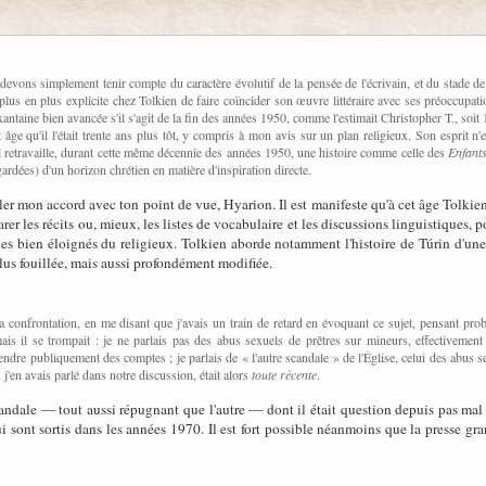
vons simplement tenir compte du caractère évolutif de la pensée de l'écrivain, et du stade de sa
lus en plus explicite chez Tolkien de faire coïncider son œuvre littéraire avec ses préoccupation
ntaine bien avancée s'il s'agit de la fin des années 1950, comme l'estimait Christopher T., soit 1
 âge qu'il l'était trente ans plus tôt, y compris à mon avis sur un plan religieux. Son esprit n'
l retravaille, durant cette même décennie des années 1950, une histoire comme celle des
Enfant
gardées) d'un horizon chrétien en matière d'inspiration directe.
aler mon accord avec ton point de vue, Hyarion. Il est manifeste qu'à cet âge Tolkien
arer les récits ou, mieux, les listes de vocabulaire et les discussions linguistiques
nes bien éloignés du religieux. Tolkien aborde notamment l'histoire de Túrin d'une
us fouillée, mais aussi profondément modifiée.
 la confrontation, en me disant que j'avais un train de retard en évoquant ce sujet, pensant p
s il se trompait : je ne parlais pas des abus sexuels de prêtres sur mineurs, effectivement 
endre publiquement des comptes ; je parlais de « l'autre scandale » de l'Église, celui des abus
 j'en avais parlé dans notre discussion, était alors
toute récente
.
scandale — tout aussi répugnant que l'autre — dont il était question depuis pas ma
i sont sortis dans les années 1970. Il est fort possible néanmoins que la presse gra