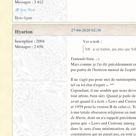
Messages : 3 412
Site Web
Hors ligne
27-04-2020 02:30
Hyarion
Inscription : 2004
Yyr a écrit :
Messages : 2 656
NB : je ne traduis, pas plus que Tol
J'entends bien. ;-)
Mais comme je l'ai dit précédemment en
pas partie de l'horizon mental de l'espri
Il ne s'agit pas pour moi de surinterpré
tel ou tel état d'esprit ». ^^'
Cependant, il me semble que nous devons 
tout artiste, bien sûr). Quand je parle d
avait quand il a écrit « Laws and Custom
et 1959 pour la version B de celui-ci. Tol
à une totale obsession religieuse en ma
de Húrin
, dont on n'a rappelé précédemm
pense que « Laws and Customs among the E
dans le sens d'une minimisation de cette
constatation qui ne parait pas, en tout c