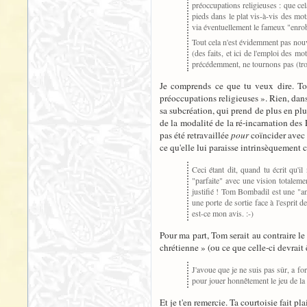
préoccupations religieuses : que cela
pieds dans le plat vis-à-vis des mot
via éventuellement le fameux "enro
Tout cela n'est évidemment pas nouvea
(des faits, et ici de l'emploi des m
précédemment, ne tournons pas (trop
Je comprends ce que tu veux dire. Tout
préoccupations religieuses ». Rien, dans
sa subcréation, qui prend de plus en plus
de la modalité de la ré-incarnation des E
pas été retravaillée
pour
coïncider avec l
ce qu'elle lui paraisse intrinsèquement 
Ceci étant dit, quand tu écrit qu'
"parfaite" avec une vision totalemen
justifié ! Tom Bombadil est une "an
une porte de sortie face à l'esprit
est-ce mon avis. :-)
Pour ma part, Tom serait au contraire le
chrétienne » (ou ce que celle-ci devrait 
J'avoue que je ne suis pas sûr, a for
pour jouer honnêtement le jeu de la 
Et je t'en remercie. Ta courtoisie fait p