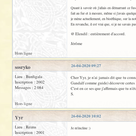
Quant à savoir où j'allais en démarrant ce fu
fait au fur et à mesure, même si j'avais quelq
je mène actuellement, en bioéthique, sur la no
En revanche, il est vrai que, si je ne savais p
@ Elendil : entièrement d'accord.
Jérôme
Hors ligne
26-04-2020 09:27
sosryko
Lieu : Burdigala
Cher Yyr, je n'ai jamais dit que tu con
Inscription : 2002
Gandalf comme guide) découvre certes l
Messages : 2 084
C'est en ce ses que j'affirmais que tu n'
S.
Hors ligne
26-04-2020 10:02
Yyr
Lieu : Reims
Je m'incline :)
Inscription : 2001