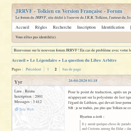
JRRVF - Tolkien en Version Française - Forum
Le forum de
JRRVF
, site dédié à l'oeuvre de J.R.R. Tolkien, l'auteur du
Se
Accueil
Règles
Recherche
Inscription
Identification
Vous n'êtes pas identifié(e).
Bienvenue sur le nouveau forum JRRVF ! En cas de problème avec votre lo
Accueil
»
Le Légendaire
»
La question du Libre Arbitre
2
Pages :
Précédent
1
bas de page
26-04-2020 01:18
Yyr
Lieu : Reims
Pour le point de traduction, après un pr
Inscription : 2001
m'appuyant sur la polysémie de
lust
(que
Messages : 3 412
l'égard de Lúthien, qui devait leur perm
NB : je ne traduis, pas plus que Tolkien ne com
Site Web
Hyarion a écrit :
Il y aurait quelque-chose de parado
and Customs among the Eldar » dans 