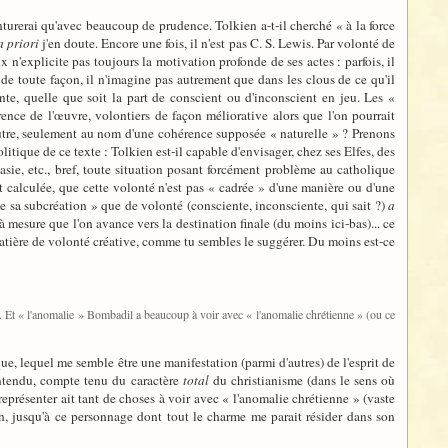
venturerai qu'avec beaucoup de prudence. Tolkien a-t-il cherché « à la force
a priori
j'en doute. Encore une fois, il n'est pas C. S. Lewis. Par volonté de
 n'explicite pas toujours la motivation profonde de ses actes : parfois, il
e, de toute façon, il n'imagine pas autrement que dans les clous de ce qu'il
ante, quelle que soit la part de conscient ou d'inconscient en jeu. Les «
ence de l'œuvre, volontiers de façon méliorative alors que l'on pourrait
eutre, seulement au nom d'une cohérence supposée « naturelle » ? Prenons
ique de ce texte : Tolkien est-il capable d'envisager, chez ses Elfes, des
nasie, etc., bref, toute situation posant forcément problème au catholique
nt calculée, que cette volonté n'est pas « cadrée » d'une manière ou d'une
e sa subcréation » que de volonté (consciente, inconsciente, qui sait ?)
a
 mesure que l'on avance vers la destination finale (du moins ici-bas)... ce
 matière de volonté créative, comme tu sembles le suggérer. Du moins est-ce
me. Et « l'anomalie » Bombadil a beaucoup à voir avec « l'anomalie chrétienne » (ou ce
que, lequel me semble être une manifestation (parmi d'autres) de l'esprit de
entendu, compte tenu du caractère
total
du christianisme (dans le sens où
eprésenter ait tant de choses à voir avec « l'anomalie chrétienne » (vaste
n, jusqu'à ce personnage dont tout le charme me parait résider dans son