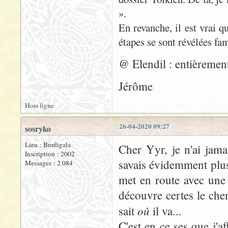
».
En revanche, il est vrai q
étapes se sont révélées fam
@ Elendil : entièremen
Jérôme
Hors ligne
26-04-2020 09:27
sosryko
Lieu : Burdigala
Cher Yyr, je n'ai jama
Inscription : 2002
savais évidemment plus 
Messages : 2 084
met en route avec une
découvre certes le che
où
sait
il va...
C'est en ce ses que j'a