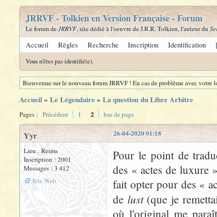
JRRVF - Tolkien en Version Française - Forum
Le forum de
JRRVF
, site dédié à l'oeuvre de J.R.R. Tolkien, l'auteur du
Se
Accueil
Règles
Recherche
Inscription
Identification
Vous n'êtes pas identifié(e).
Bienvenue sur le nouveau forum JRRVF ! En cas de problème avec votre lo
Accueil
»
Le Légendaire
»
La question du Libre Arbitre
2
Pages :
Précédent
1
bas de page
26-04-2020 01:18
Yyr
Lieu : Reims
Pour le point de tradu
Inscription : 2001
des « actes de luxure »
Messages : 3 412
Site Web
fait opter pour des « a
lust
de
(que je remetta
où l'original me paraît