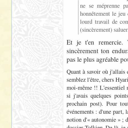
ne se méprenne pas
honnêtement le jeu 
lourd travail de co
(sincèrement) saluer
Et je t'en remercie. 
sincèrement ton endur
pas le plus agréable pou
Quant à savoir où j'allais
semblez l'être, chers Hyar
moi-même !! L'essentiel m
si j'avais quelques poin
prochain post). Pour to
événements : d'une part, l
notion d'« autonomie » ; d
dossier Tolkien. De là, je