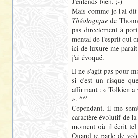
J'entends bien. ;-)
Mais comme je l'ai di
Théologique
de Thomas 
pas directement à port
mental de l'esprit qui c
ici de luxure me parai
j'ai évoqué.
Il ne s'agit pas pour m
si c'est un risque q
affirmant : « Tolkien a v
». ^^'
Cependant, il me sem
caractère évolutif de la
moment où il écrit tel 
Quand je parle de volo