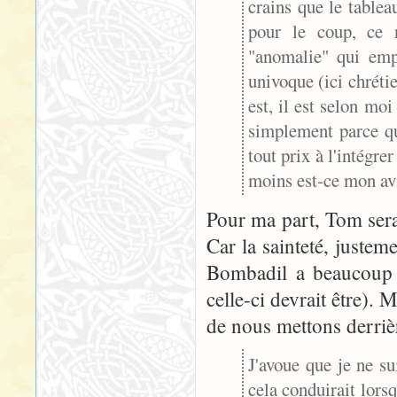
crains que le tableau
pour le coup, ce 
"anomalie" qui emp
univoque (ici chrétie
est, il est selon mo
simplement parce qu
tout prix à l'intégr
moins est-ce mon avi
Pour ma part, Tom serai
Car la sainteté, justem
Bombadil a beaucoup à
celle-ci devrait être). 
de nous mettons derrièr
J'avoue que je ne sui
cela conduirait lorsq