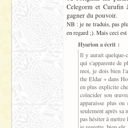
Celegorm et Curufin à
gagner du pouvoir.
NB : je ne traduis, pas pl
en regard ;). Mais ceci est 
Hyarion a écrit :
Il y aurait quelque-
qui s'apparente de p
moi, je dois bien 
the Eldar » dans Ho
en plus explicite ch
coïncider son œuvre
apparaisse plus ou 
seulement après sa mo
pas hésiter à mettre
je regrette, bien sûr,