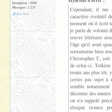
Hyarion a écrit :
Inscription : 2008
Messages : 1 237
Cependant, il me 
Site Web
caractère évolutif d
moment où il écrit te
je parle de volonté d
œuvre littéraire ave
l'âge qu'il avait q
soixantaine bien ava
Christopher T., soit
de celui-ci. Tolkien 
trente ans plus tôt, 
certes pas sujet à 
semble notamment en
décennie des années
on n'a rappelé préc
éloigné (toutes p