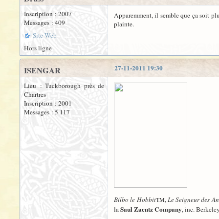
Inscription : 2007
Apparemment, il semble que ça soit plu
Messages : 409
plainte.
Site Web
Hors ligne
27-11-2011 19:30
ISENGAR
Lieu : Tuckborough près de
Chartres
Inscription : 2001
Messages : 5 117
Bilbo le Hobbit
,
Le Seigneur des A
TM
Saul Zaentz Company
la
, inc. Berkeley