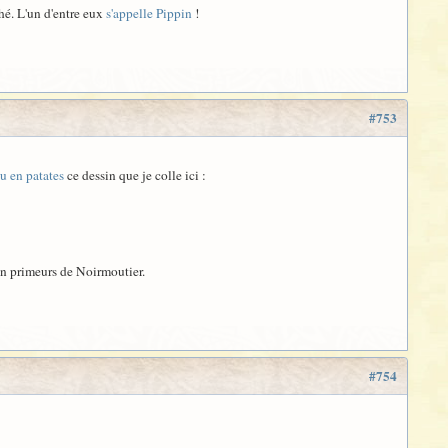
hé. L'un d'entre eux
s'appelle Pippin
!
#753
tu en patates
ce dessin que je colle ici :
 en primeurs de Noirmoutier.
#754