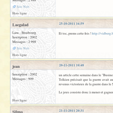
Messages : 2 998
Site Web
Hors ligne
25-10-2011 16:59
Laegalad
Lieu : Strasbourg
Et toc, prems cette fois !
http://vidberg.
Inscription : 2002
Messages : 2 998
Site Web
Hors ligne
20-11-2011 10:48
jean
Inscription : 2002
un article cette semaine dans le "Busine
Messages : 909
Tolkien précisait que la guerre avait a
revenus victorieux de la guerre dans le 
Le jeux consiste donc à mener et gagner
Hors ligne
21-11-2011 20:31
Silmo