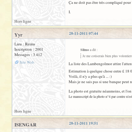
Ça ne doit pas être très compliqué pour
I.
Hors ligne
28-11-2011 07:44
Yyr
Lieu : Reims
Inscription : 2001
Silmo
a dit :
Messages : 3 412
Je me cotiserais bien plus volontie
Site Web
La liste des Lambengolmor attire l'atten
Estimation à quelque chose entre £ 18 0
Voilà, il n'y a plus qu'à ... :)
Mais je ne sais pas si une banque peut n
La photo est gratuite néanmoins, et l'on 
Le manuscript de la photo n°4 par contre n'est
Hors ligne
28-11-2011 19:51
ISENGAR