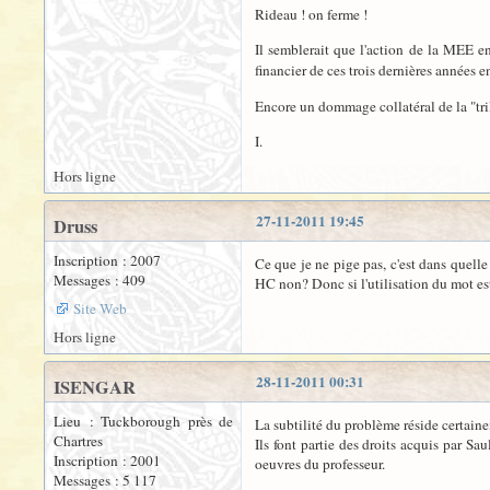
Rideau ! on ferme !
Il semblerait que l'action de la MEE 
financier de ces trois dernières années e
Encore un dommage collatéral de la "trilo
I.
Hors ligne
27-11-2011 19:45
Druss
Inscription : 2007
Ce que je ne pige pas, c'est dans quell
Messages : 409
HC non? Donc si l'utilisation du mot est 
Site Web
Hors ligne
28-11-2011 00:31
ISENGAR
Lieu : Tuckborough près de
La subtilité du problème réside certain
Chartres
Ils font partie des droits acquis par Sa
Inscription : 2001
oeuvres du professeur.
Messages : 5 117