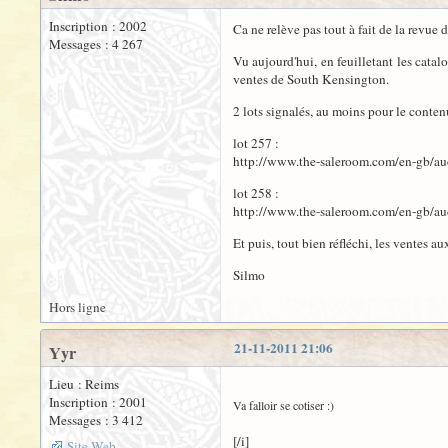
Inscription : 2002
Ca ne relève pas tout à fait de la revue 
Messages : 4 267
Vu aujourd'hui, en feuilletant les cata
ventes de South Kensington.
2 lots signalés, au moins pour le contenu
lot 257 :
http://www.the-saleroom.com/en-gb/auc
lot 258 :
http://www.the-saleroom.com/en-gb/auc
Et puis, tout bien réfléchi, les ventes aux
Silmo
Hors ligne
21-11-2011 21:06
Yyr
Lieu : Reims
Inscription : 2001
Va falloir se cotiser :)
Messages : 3 412
[/i]
Site Web