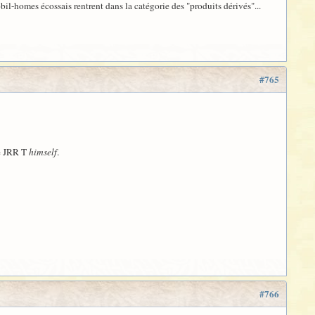
l-homes écossais rentrent dans la catégorie des "produits dérivés"...
#765
de JRR T
himself
.
#766