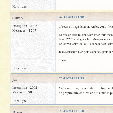
Hors ligne
22-11-2011 11:00
Silmo
Inscription : 2002
of course il s'agit du 28 novembre
2011
(fich
Messages : 4 267
La cote de JRR Tolkien reste assez forte mê
le lot 257 (dactylographié - même pas manuscri
Le lot 258, entre 900 et 1.300 pour deux lettre
Je me cotiserais bien plus volontiers pour un
Silmo
Hors ligne
27-11-2011 11:33
jean
Inscription : 2002
Cette semaine, un pub de Birmingham int
Messages : 909
de propriétaire et c"est ce qui a mis la p
Hors ligne
27-11-2011 16:58
Druss