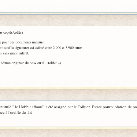
us copiés/collés)
me pour des documents mineurs.
t sauf la signature) est estimé entre 2.900 et 3.900 euros.
s sans grand intérêt.
e édition originale du SdA ou du Hobbit :-)
itulé " le Hobbit affamé" a été assigné par le Tolkien Estate pour violation de pro
uce à l'oreille du TE