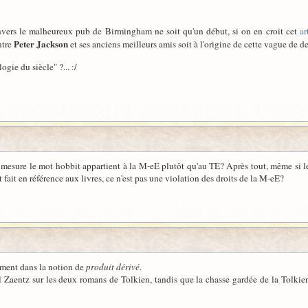
envers le malheureux pub de Birmingham ne soit qu'un début, si on en croit cet
ar
Peter Jackson
ntre
et ses anciens meilleurs amis soit à l'origine de cette vague de d
gie du siècle" ?... :/
e mesure le mot hobbit appartient à la M-eE plutôt qu'au TE? Après tout, même si l
fait en référence aux livres, ce n'est pas une violation des droits de la M-eE?
ement dans la notion de
produit dérivé
.
ul Zaentz sur les deux romans de Tolkien, tandis que la chasse gardée de la Tolkien 