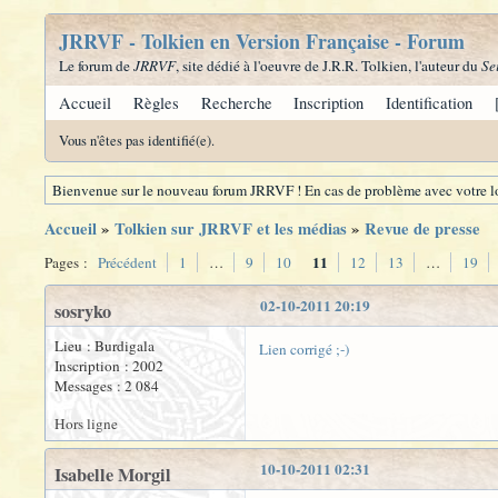
JRRVF - Tolkien en Version Française - Forum
Le forum de
JRRVF
, site dédié à l'oeuvre de J.R.R. Tolkien, l'auteur du
Se
Accueil
Règles
Recherche
Inscription
Identification
Vous n'êtes pas identifié(e).
Bienvenue sur le nouveau forum JRRVF ! En cas de problème avec votre lo
Accueil
»
Tolkien sur JRRVF et les médias
»
Revue de presse
11
Pages :
Précédent
1
…
9
10
12
13
…
19
02-10-2011 20:19
sosryko
Lieu : Burdigala
Lien corrigé ;-)
Inscription : 2002
Messages : 2 084
Hors ligne
10-10-2011 02:31
Isabelle Morgil