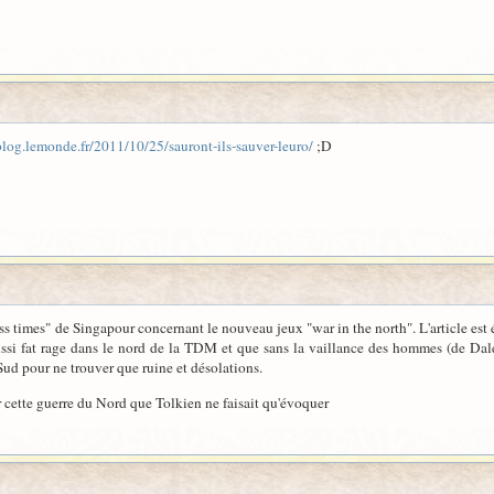
blog.lemonde.fr/2011/10/25/sauront-ils-sauver-leuro/
;D
ss times" de Singapour concernant le nouveau jeux "war in the north". L'article est 
ussi fat rage dans le nord de la TDM et que sans la vaillance des hommes (de Dale) 
Sud pour ne trouver que ruine et désolations.
 cette guerre du Nord que Tolkien ne faisait qu'évoquer