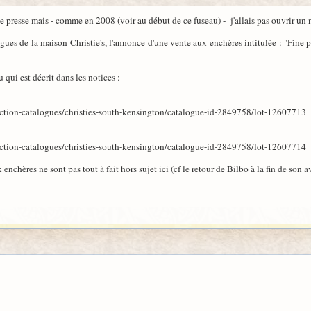
de presse mais - comme en 2008 (voir au début de ce fuseau) - j'allais pas ouvrir un n
logues de la maison Christie's, l'annonce d'une vente aux enchères intitulée : "Fin
 qui est décrit dans les notices :
tion-catalogues/christies-south-kensington/catalogue-id-2849758/lot-12607713
tion-catalogues/christies-south-kensington/catalogue-id-2849758/lot-12607714
 enchères ne sont pas tout à fait hors sujet ici (cf le retour de Bilbo à la fin de son a