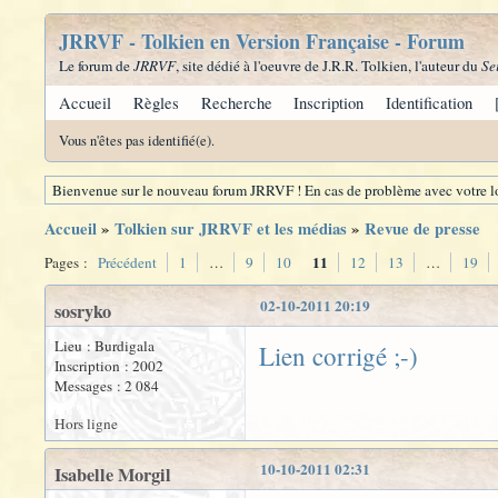
JRRVF - Tolkien en Version Française - Forum
Le forum de
JRRVF
, site dédié à l'oeuvre de J.R.R. Tolkien, l'auteur du
Se
Accueil
Règles
Recherche
Inscription
Identification
Vous n'êtes pas identifié(e).
Bienvenue sur le nouveau forum JRRVF ! En cas de problème avec votre lo
Accueil
»
Tolkien sur JRRVF et les médias
»
Revue de presse
11
Pages :
Précédent
1
…
9
10
12
13
…
19
02-10-2011 20:19
sosryko
Lieu : Burdigala
Lien corrigé ;-)
Inscription : 2002
Messages : 2 084
Hors ligne
10-10-2011 02:31
Isabelle Morgil