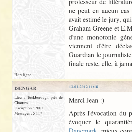
professeur de littérat
ne peut en aucun cas 
avait estimé le jury, q
Graham Greene et E.M. 
d'une monotonie génér
viennent d'être décl
Guardian le journalist
finale reste, elle, à jam
Hors ligne
13-01-2012 11:18
ISENGAR
Lieu : Tuckborough près de
Merci Jean :)
Chartres
Inscription : 2001
Après l'évocation du 
Messages : 5 117
évoquer le quaranti
Danemark
, mieux conn