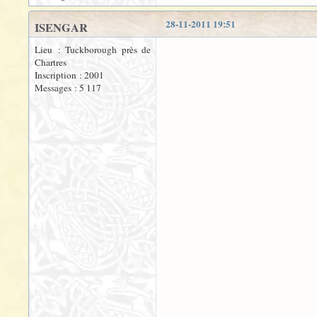
28-11-2011 19:51
ISENGAR
Lieu : Tuckborough près de
Chartres
Inscription : 2001
Messages : 5 117