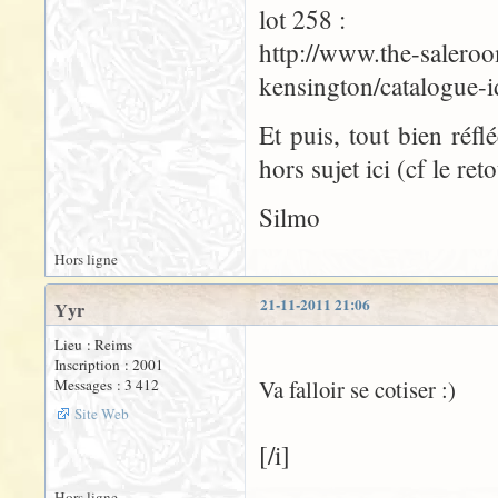
lot 258 :
http://www.the-saleroo
kensington/catalogue-
Et puis, tout bien réfl
hors sujet ici (cf le ret
Silmo
Hors ligne
21-11-2011 21:06
Yyr
Lieu : Reims
Inscription : 2001
Va falloir se cotiser :)
Messages : 3 412
Site Web
[/i]
Hors ligne