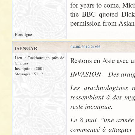
for years to come. Micha
the BBC quoted Dicke
permission from Asian
Hors ligne
04-06-2012 21:55
ISENGAR
Lieu : Tuckborough près de
Restons en Asie avec un
Chartres
Inscription : 2001
INVASION – Des araign
Messages : 5 117
Les arachnologistes r
ressemblant à des myga
reste inconnue.
Le 8 mai, "une armée 
commencé à attaquer l