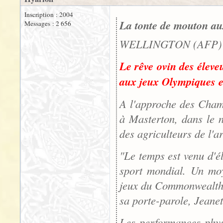
Inscription : 2004
La tonte de mouton au
Messages : 2 656
WELLINGTON (AFP) -
Le rêve ovin des éleve
aux jeux Olympiques et
A l'approche des Cham
à Masterton, dans le n
des agriculteurs de l'a
"Le temps est venu d'él
sport mondial. Un moy
jeux du Commonwealth, 
sa porte-parole, Jean
Les performances phys