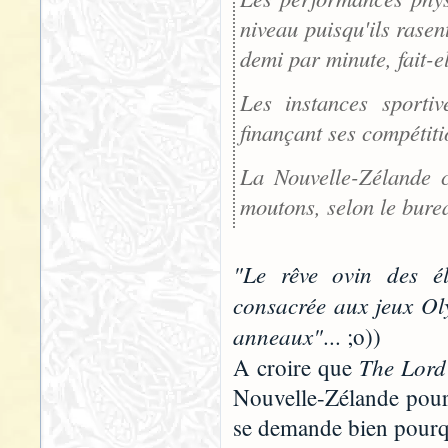
niveau puisqu'ils rasen
demi par minute, fait-el
Les instances sportiv
finançant ses compétiti
La Nouvelle-Zélande c
moutons, selon le burea
"Le rêve ovin des él
consacrée aux jeux Oly
anneaux"
... ;o))
The Lord 
A croire que
Nouvelle-Zélande pour 
se demande bien pourqu