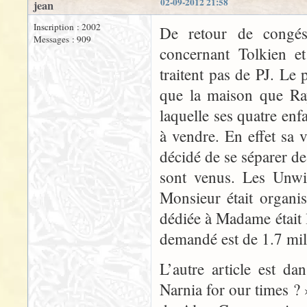
02-09-2012 21:58
jean
Inscription : 2002
De retour de congés,
Messages : 909
concernant Tolkien e
traitent pas de PJ. L
que la maison que Ra
laquelle ses quatre enf
à vendre. En effet sa v
décidé de se séparer d
sont venus. Les Unwin
Monsieur était organis
dédiée à Madame était l
demandé est de 1.7 mill
L’autre article est d
Narnia for our times ? 