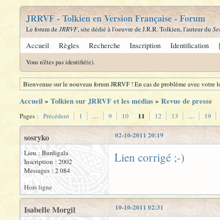
JRRVF - Tolkien en Version Française - Forum
Le forum de
JRRVF
, site dédié à l'oeuvre de J.R.R. Tolkien, l'auteur du
Se
Accueil
Règles
Recherche
Inscription
Identification
Vous n'êtes pas identifié(e).
Bienvenue sur le nouveau forum JRRVF ! En cas de problème avec votre lo
Accueil
»
Tolkien sur JRRVF et les médias
»
Revue de presse
11
Pages :
Précédent
1
…
9
10
12
13
…
19
02-10-2011 20:19
sosryko
Lieu : Burdigala
Lien corrigé ;-)
Inscription : 2002
Messages : 2 084
Hors ligne
10-10-2011 02:31
Isabelle Morgil