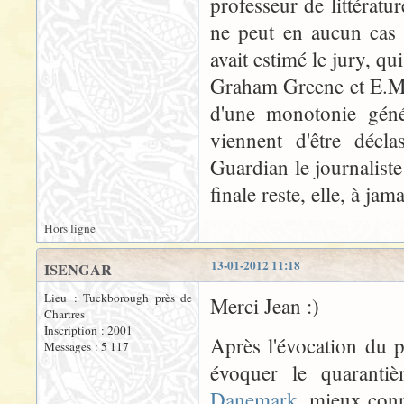
professeur de littérat
ne peut en aucun cas 
avait estimé le jury, q
Graham Greene et E.M. 
d'une monotonie génér
viennent d'être décl
Guardian le journalist
finale reste, elle, à jam
Hors ligne
13-01-2012 11:18
ISENGAR
Lieu : Tuckborough près de
Merci Jean :)
Chartres
Inscription : 2001
Après l'évocation du 
Messages : 5 117
évoquer le quaranti
Danemark
, mieux conn