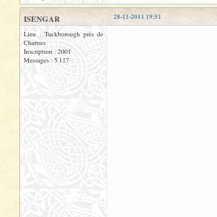
28-11-2011 19:51
ISENGAR
Lieu : Tuckborough près de
Chartres
Inscription : 2001
Messages : 5 117