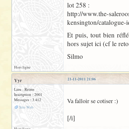
lot 258 :
http://www.the-saleroo
kensington/catalogue-
Et puis, tout bien réfl
hors sujet ici (cf le ret
Silmo
Hors ligne
21-11-2011 21:06
Yyr
Lieu : Reims
Inscription : 2001
Va falloir se cotiser :)
Messages : 3 412
Site Web
[/i]
Hors ligne