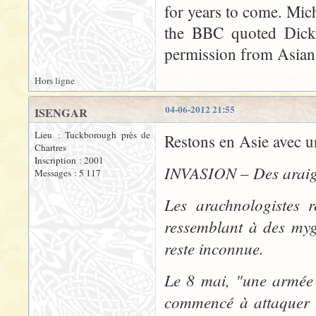
for years to come. Micha
the BBC quoted Dicke
permission from Asian
Hors ligne
04-06-2012 21:55
ISENGAR
Lieu : Tuckborough près de
Restons en Asie avec un
Chartres
Inscription : 2001
INVASION – Des araign
Messages : 5 117
Les arachnologistes r
ressemblant à des myga
reste inconnue.
Le 8 mai, "une armée 
commencé à attaquer l