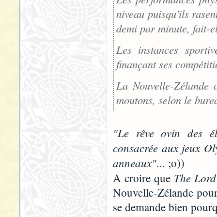
niveau puisqu'ils rasen
demi par minute, fait-el
Les instances sportiv
finançant ses compétiti
La Nouvelle-Zélande c
moutons, selon le burea
"Le rêve ovin des él
consacrée aux jeux Oly
anneaux"
... ;o))
The Lord 
A croire que
Nouvelle-Zélande pour 
se demande bien pourqu