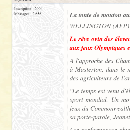
Inscription : 2004
La tonte de mouton au
Messages : 2 656
WELLINGTON (AFP) -
Le rêve ovin des éleve
aux jeux Olympiques et
A l'approche des Cham
à Masterton, dans le n
des agriculteurs de l'a
"Le temps est venu d'él
sport mondial. Un moy
jeux du Commonwealth, 
sa porte-parole, Jean
Les performances phys