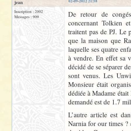
02-09-2012 21:58
jean
Inscription : 2002
De retour de congés,
Messages : 909
concernant Tolkien e
traitent pas de PJ. L
que la maison que Ra
laquelle ses quatre enf
à vendre. En effet sa v
décidé de se séparer d
sont venus. Les Unwin
Monsieur était organis
dédiée à Madame était l
demandé est de 1.7 mill
L’autre article est d
Narnia for our times ? 