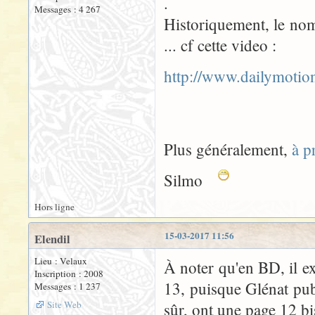
.
Messages : 4 267
Historiquement, le nom
... cf cette video :
http://www.dailymoti
Plus généralement,
à p
Silmo
Hors ligne
15-03-2017 11:56
Elendil
Lieu : Velaux
À noter qu'en BD, il e
Inscription : 2008
13, puisque Glénat pub
Messages : 1 237
Site Web
sûr, ont une page 12 bi