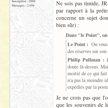
Inscription : 2004
Ne sois pas timide, JR.
Messages : 2 656
par rapport à la préte
concerne un sujet dont,
bien sûr) :
Dans "le Point", on 
Le Point :
On vous c
des réserves sur so
Philip Pullman :
doute là-dessus. Mai
moitié de ce qui fait
n'a pas la moindre id
expédiés par la poste
Je ne crois pas que l
que les souvenirs de 