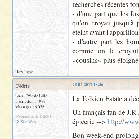
recherches récentes fo
- d'une part que les fo
qu'on croyait jusqu'à
éteint avant l'apparit
- d'autre part les ho
comme on le croyait
«cousins» plus éloigné
Hors ligne
28-04-2017 18:36
Cédric
Lieu : Près de Lille
La Tolkien Estate a déc
Inscription : 1999
Messages : 6 026
Un français fan de J.R.
Webmestre de JRRVF
épicerie -->
http://www
Site Web
Bon week-end prolongé