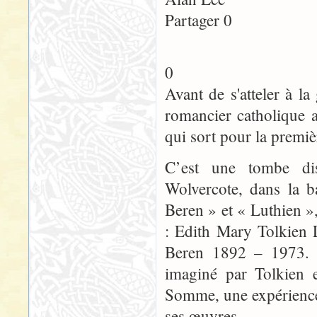
Partager 0
0
Avant de s'atteler à 
romancier catholique a
qui sort pour la premiè
C’est une tombe dis
Wolvercote, dans la b
Beren » et « Luthien »
: Edith Mary Tolkien 
Beren 1892 – 1973. L
imaginé par Tolkien e
Somme, une expérience 
ses œuvres.