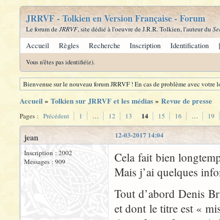
JRRVF - Tolkien en Version Française - Forum
Le forum de
JRRVF
, site dédié à l'oeuvre de J.R.R. Tolkien, l'auteur du
Se
Accueil
Règles
Recherche
Inscription
Identification
Vous n'êtes pas identifié(e).
Bienvenue sur le nouveau forum JRRVF ! En cas de problème avec votre lo
Accueil
»
Tolkien sur JRRVF et les médias
»
Revue de presse
14
Pages :
Précédent
1
…
12
13
15
16
…
19
12-03-2017 14:04
jean
Inscription : 2002
Cela fait bien longtem
Messages : 909
Mais j’ai quelques info
Tout d’abord Denis Bri
et dont le titre est « 