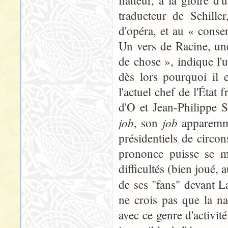
flatteur, à la gloire d
traducteur de Schille
d'opéra, et au « cons
Un vers de Racine, un
de chose », indique l'
dès lors pourquoi il 
l'actuel chef de l'État 
d'O et Jean-Philippe 
job
job
, son
apparemm
présidentiels de circo
prononce puisse se m
difficultés (bien joué, 
de ses "fans" devant 
ne crois pas que la n
avec ce genre d'activi