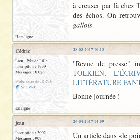
à creuser par là chez T
des échos. On retrou
gallois
.
Hors ligne
28-03-2017 10:13
Cédric
Lieu : Près de Lille
"Revue de presse" i
Inscription : 1999
TOLKIEN, L’ÉC
Messages : 6 026
LITTÉRATURE FAN
Webmestre de JRRVF
Site Web
Bonne journée !
En ligne
26-04-2017 14:59
jean
Inscription : 2002
Un article dans «le po
Messages : 909