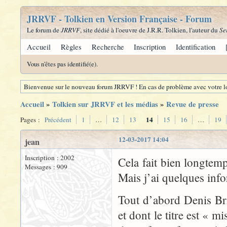
JRRVF - Tolkien en Version Française - Forum
Le forum de
JRRVF
, site dédié à l'oeuvre de J.R.R. Tolkien, l'auteur du
Se
Accueil
Règles
Recherche
Inscription
Identification
Vous n'êtes pas identifié(e).
Bienvenue sur le nouveau forum JRRVF ! En cas de problème avec votre lo
Accueil
»
Tolkien sur JRRVF et les médias
»
Revue de presse
14
Pages :
Précédent
1
…
12
13
15
16
…
19
12-03-2017 14:04
jean
Inscription : 2002
Cela fait bien longtem
Messages : 909
Mais j’ai quelques info
Tout d’abord Denis Bri
et dont le titre est « 