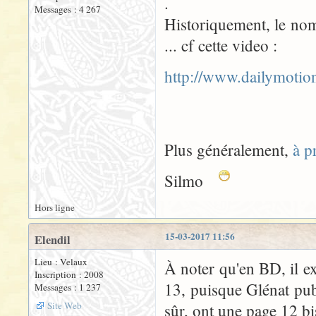
.
Messages : 4 267
Historiquement, le nom
... cf cette video :
http://www.dailymoti
Plus généralement,
à p
Silmo
Hors ligne
15-03-2017 11:56
Elendil
Lieu : Velaux
À noter qu'en BD, il e
Inscription : 2008
13, puisque Glénat pub
Messages : 1 237
Site Web
sûr, ont une page 12 bi