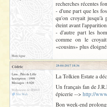
recherches récentes fo
- d'une part que les fo
qu'on croyait jusqu'à
éteint avant l'apparit
- d'autre part les ho
comme on le croyait
«cousins» plus éloigné
Hors ligne
28-04-2017 18:36
Cédric
Lieu : Près de Lille
La Tolkien Estate a déc
Inscription : 1999
Messages : 6 026
Un français fan de J.R.
Webmestre de JRRVF
épicerie -->
http://www
Site Web
Bon week-end prolongé