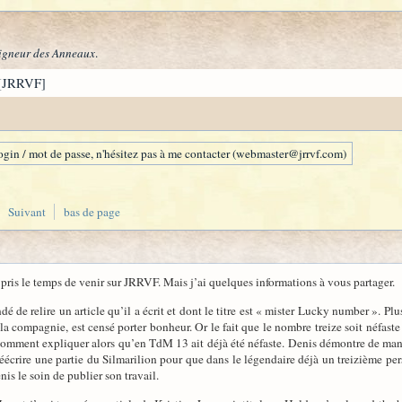
igneur des Anneaux
.
[JRRVF]
gin / mot de passe, n'hésitez pas à me contacter (webmaster@jrrvf.com)
Suivant
bas de page
 pris le temps de venir sur JRRVF. Mais j’ai quelques informations à vous partager.
e relire un article qu’il a écrit et dont le titre est « mister Lucky number ». Plusi
la compagnie, est censé porter bonheur. Or le fait que le nombre treize soit néfaste e
 Comment expliquer alors qu’en TdM 13 ait déjà été néfaste. Denis démontre de man
réécrire une partie du Silmarilion pour que dans le légendaire déjà un treizième per
enis le soin de publier son travail.