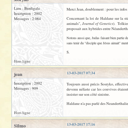
Lieu : Burdigala
Merci Jean, doublement : pour les infos ma
Inscription : 2002
Concernant la loi de Haldane sur la sté
Messages : 2 084
animals",
Journal of Genetics
). Tolkie
proposait aux hybrides entre Néandertha
Notons aussi que, Judas faisant bien partie de
sans tenir du "disciple que Jésus aimait" menti
S.
Hors ligne
13-03-2017 07:34
jean
Inscription : 2002
Toujours aussi précis Sosryko, effectiv
Messages : 909
devenu néfaste car les convives étaien
insister sur son côté sinistre.
Haldane n'a pas parlé des Neanderthaliens, 
Hors ligne
13-03-2017 17:16
Silmo