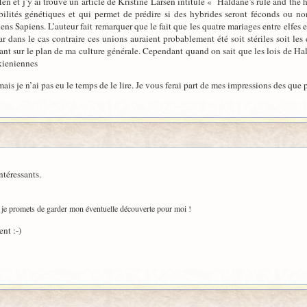
en et j’y ai trouvé un article de Kristine Larsen intitule « Haldane’s rule and the
ilités génétiques et qui permet de prédire si des hybrides seront féconds ou no
ens Sapiens. L’auteur fait remarquer que le fait que les quatre mariages entre elf
r dans le cas contraire ces unions auraient probablement été soit stériles soit les 
ssant sur le plan de ma culture générale. Cependant quand on sait que les lois de Hal
lkieniennes
ais je n’ai pas eu le temps de le lire. Je vous ferai part de mes impressions des que 
ntéressants.
is je promets de garder mon éventuelle découverte pour moi !
ent :-)