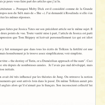
 je peux vous faire part des articles que j’ai lu.
Littérature ». Pourquoi Moby Dick est-il considéré comme de la Grande
propos non du SdA mais de « She »). J’ai demandé à Rosalinda si elle s’en
citer les mêmes réponses.
s faites par Jessica Yates sur son précédent article sur le même sujet. Il
eux points de vue. Toute vanité mise à part, l’article de Jessica est parti
’impression que Tom Shippey m’écrivait personnellement (ce qui est idiot
y fait remarquer que dans tous les écrits de Tolkien la fertilité est une
 mais honnêtement je le trouve assez simplificateur, voir simpliste.
ur titre « the destiny of Turin, or a Dumézilian approach of the narn”. Ceci
 ce site depuis de nombreuses années. Je l’avais pas mal développé, mais
on initiale.
 avait été très influencé par les théories de Jung. On retrouve la notion
ènements qui sont arrivés loin dans le passé. De même Tolkien aurait pris
 anglais alors qu’il n’aimait pas le français. Son inconscient collectif lui