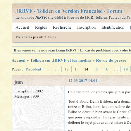
JRRVF - Tolkien en Version Française - Forum
Le forum de
JRRVF
, site dédié à l'oeuvre de J.R.R. Tolkien, l'auteur du
Se
Accueil
Règles
Recherche
Inscription
Identification
Vous n'êtes pas identifié(e).
Bienvenue sur le nouveau forum JRRVF ! En cas de problème avec votre lo
Accueil
»
Tolkien sur JRRVF et les médias
»
Revue de presse
14
Pages :
Précédent
1
…
12
13
15
16
…
19
12-03-2017 14:04
jean
Inscription : 2002
Cela fait bien longtemps que je n’ai pas
Messages : 909
Tout d’abord Denis Bridoux m’a demandé d
treize et Bilbo, étant le quatorzième de 
Bilbo se déroule bien avant le Christ.
que pour y répondre il n’a pas hésité à 
déflorer le sujet plus avant et laisse à D