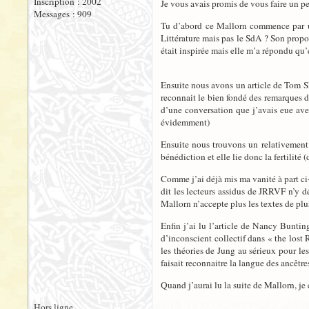
Inscription : 2002
Je vous avais promis de vous faire un pe
Messages : 909
Tu d’abord ce Mallorn commence par un
Littérature mais pas le SdA ? Son propo
était inspirée mais elle m’a répondu qu
Ensuite nous avons un article de Tom Shi
reconnait le bien fondé des remarques de
d’une conversation que j’avais eue ave
évidemment)
Ensuite nous trouvons un relativement c
bénédiction et elle lie donc la fertilité
Comme j’ai déjà mis ma vanité à part ci-d
dit les lecteurs assidus de JRRVF n’y d
Mallorn n’accepte plus les textes de plu
Enfin j’ai lu l’article de Nancy Buntin
d’inconscient collectif dans « the lost
les théories de Jung au sérieux pour les
faisait reconnaitre la langue des ancêtre
Quand j’aurai lu la suite de Mallorn, j
Hors ligne