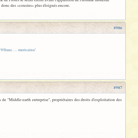
nt donc des «cousins» plus éloignés encore.
#986
9/franc … mericains/
#987
 de "Middle-earth entreprise", propriétaires des droits d'exploitation des