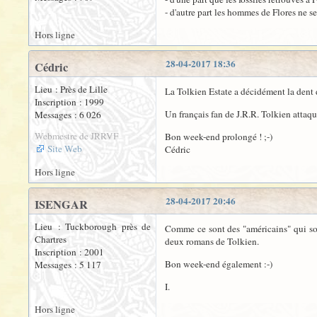
- d'autre part les hommes de Flores ne 
Hors ligne
28-04-2017 18:36
Cédric
Lieu : Près de Lille
La Tolkien Estate a décidément la dent d
Inscription : 1999
Un français fan de J.R.R. Tolkien attaqu
Messages : 6 026
Webmestre de JRRVF
Bon week-end prolongé ! ;-)
Site Web
Cédric
Hors ligne
28-04-2017 20:46
ISENGAR
Lieu : Tuckborough près de
Comme ce sont des "américains" qui sont 
Chartres
deux romans de Tolkien.
Inscription : 2001
Bon week-end également :-)
Messages : 5 117
I.
Hors ligne