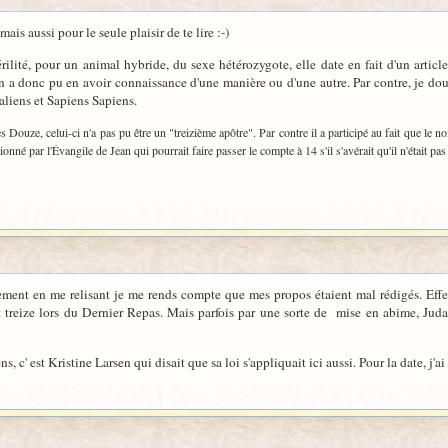
is aussi pour le seule plaisir de te lire :-)
rilité, pour un animal hybride, du sexe hétérozygote, elle date en fait d'un artic
n a donc pu en avoir connaissance d'une manière ou d'une autre. Par contre, je dou
liens et Sapiens Sapiens.
s Douze, celui-ci n'a pas pu être un "treizième apôtre". Par contre il a participé au fait que le 
onné par l'Évangile de Jean qui pourrait faire passer le compte à 14 s'il s'avérait qu'il n'était pa
ement en me relisant je me rends compte que mes propos étaient mal rédigés. Effec
t treize lors du Dernier Repas. Mais parfois par une sorte de mise en abime, Jud
c' est Kristine Larsen qui disait que sa loi s'appliquait ici aussi. Pour la date, j'ai f