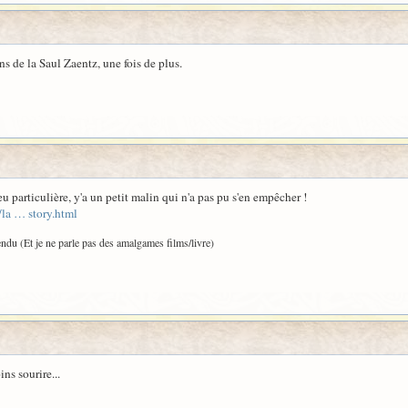
ns de la Saul Zaentz, une fois de plus.
eu particulière, y'a un petit malin qui n'a pas pu s'en empêcher !
la … story.html
tendu (Et je ne parle pas des amalgames films/livre)
ins sourire...