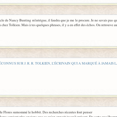
cle de Nancy Bunting m'intrigue, il faudra que je me le procure. Je ne savais pas qu
 là chez Tolkien. Mais à tes quelques phrases, il y a en effet des échos. On retrouve 
MÉCONNUS SUR J. R. R. TOLKIEN, L’ÉCRIVAIN QUI A MARQUÉ À JAMAIS
de Flores surnommé le hobbit. Des recherches récentes font penser
à Flores seraient plus anciens que ce qu'on croyait jusqu'à présent. De sorte que l'ho