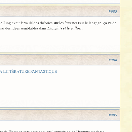
#983
e Jung avait formulé des théories sur les
langues
(sur le langage, ça va de
aussi des idées semblables dans
L'anglais et le gallois
.
#984
 LA LITTÉRATURE FANTASTIQUE
#985
mme de Flores se serait éteint avant l'apparition de l'homme moderne