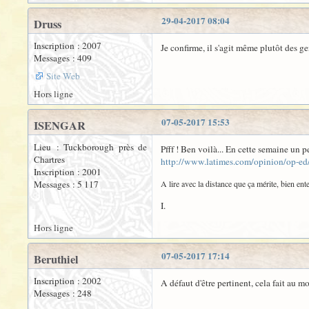
29-04-2017 08:04
Druss
Inscription : 2007
Je confirme, il s'agit même plutôt des ge
Messages : 409
Site Web
Hors ligne
07-05-2017 15:53
ISENGAR
Lieu : Tuckborough près de
Pfff ! Ben voilà... En cette semaine un p
Chartres
http://www.latimes.com/opinion/op-ed/
Inscription : 2001
Messages : 5 117
A lire avec la distance que ça mérite, bien en
I.
Hors ligne
07-05-2017 17:14
Beruthiel
Inscription : 2002
A défaut d'être pertinent, cela fait au mo
Messages : 248