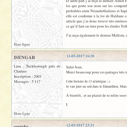
D’autre part j’ai reçu le dernier Amon H
loi qui porte son nom sur les compatib
probables entre Néanderthaliens et Sapi
elfe est conforme à la loi de Haldane ca
article que j’ai donc trouvé très intére
ce qu’il faut en tirer pour les études To
J’ai reçu également le dernier Mallorn, m
Hors ligne
12-03-2017 16:30
ISENGAR
Lieu : Tuckborough près de
Salut Jean,
Chartres
Merci beaucoup pour ces partages très i
Inscription : 2001
Messages : 5 117
Cette histoire de 13 m'intrigue :-)
Je vais jeter un oeil dans le Silmarillion. Ma
À bientôt, et au plaisir de te relire souv
I.
Hors ligne
12-03-2017 23:31
sosryko