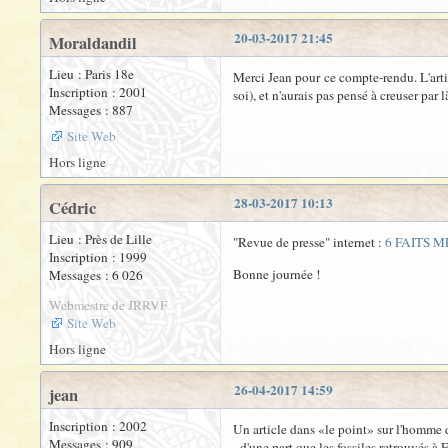
20-03-2017 21:45
Moraldandil
Lieu : Paris 18e
Merci Jean pour ce compte-rendu. L'arti
Inscription : 2001
soi), et n'aurais pas pensé à creuser par
Messages : 887
Site Web
Hors ligne
28-03-2017 10:13
Cédric
Lieu : Près de Lille
"Revue de presse" internet :
6 FAITS 
Inscription : 1999
Bonne journée !
Messages : 6 026
Webmestre de JRRVF
Site Web
Hors ligne
26-04-2017 14:59
jean
Inscription : 2002
Un article dans «le point» sur l'homme 
Messages : 909
- d'une part que les fossiles retrouvés 