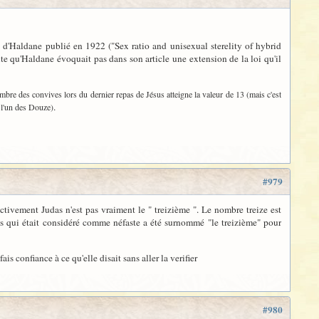
le d'Haldane publié en 1922 ("Sex ratio and unisexual sterelity of hybrid
te qu'Haldane évoquait pas dans son article une extension de la loi qu'il
nombre des convives lors du dernier repas de Jésus atteigne la valeur de 13 (mais c'est
.
s l'un des Douze)
#979
tivement Judas n'est pas vraiment le " treizième ". Le nombre treize est
as qui était considéré comme néfaste a été surnommé "le treizième" pour
ais confiance à ce qu'elle disait sans aller la verifier
#980