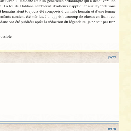
 half Elven ». Haldane était un généticien britannique qui a découvert une
n. La loi de Haldane semblerait d’ailleurs s’appliquer aux hybridations
es et humains aient toujours été composés d’un male humain et d’une femme
enfants auraient été stériles. J’ai appris beaucoup de choses en lisant cet
dane ont été publiées après la rédaction du légendaire, je ne sait pas trop
possible
#977
#978