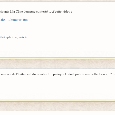
ipants à la Cène demeure contesté ... cf cette video :
81thx … humour_fun
aïdékaphobie, voir ici
.
currence de l'évitement du nombre 13, puisque Glénat publie une collection « 12 bis