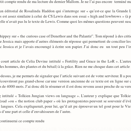
tit compte rendu de ma lecture du dernier Mallorn. Je ne l’ai pas encore terminé mais
 éditorial de Rosalinda Haddon qui s’interroge sur « qu’est-ce que la Grande 
s est assez similaire à celui de CS Lewis dans son essai « high and lowbrows » (à 
’elle n’avait pas lu le texte de Lewis. Comme quoi les mêmes questions peuvent sus
ppey sur « the curious case of Denethor and the Palantir”. Tom répond à des critique
 Jessica mais apporte d’autres éléments de réponse qui permettent de concilier les d
c Jessica et je l’avais encouragé à écrire son papier. J’ai donc eu un tout peu l
ourt article de Celia Devine intitulé « Fertility and Grace in the LoR ». L’auteur 
 (des hommes, des plantes et du bétail) à la grâce. Rien ne me choque dans cet article
essus, je me permets de signaler que l’article suivant est de votre serviteur. Il a po
écouvriront pas grand-chose car une version ancienne de ce texte est en ligne sur
s de 4000 mots. J’ai donc dû le résumer et il est donc revenu assez proche de sa versi
g intitulé « Tolkien Jungian views on language ». L’auteur y explique que Tolkien
 Road »ou « the notion club paper » où les protagonistes peuvent se souvenir d’év
 langues. Cela expliquerait, pour lui, qu’il ait pu éprouver un tel gout pour le Viel
s d’une part et celle d’envahisseurs de l’autre.
e continuerai ce compte rendu