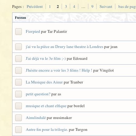
2
Pages :
Précédent
1
3
4
…
9
Suivant
bas de pag
Fuseau
Fierpied
par Tar Palantir
j'ai vu la pièce au Drury lane theatre à Londres
par jean
J'ai déjà vu le 3e film ;-)
par Edouard
J'hésite encore a voir les 3 films ! Help !
par Vingilot
La Musique des Ainur
par Tranber
petit question?
par as
musique et chant elfique
par bordel
Ainulindalë
par musimaker
Autre fin pour la trilogie.
par Turgon