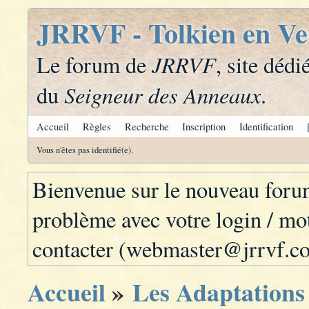
JRRVF - Tolkien en Ve
JRRVF
Le forum de
, site dédi
Seigneur des Anneaux
du
.
Accueil
Règles
Recherche
Inscription
Identification
Vous n'êtes pas identifié(e).
Bienvenue sur le nouveau for
problème avec votre login / mot
contacter (webmaster@jrrvf.c
Accueil
»
Les Adaptations 