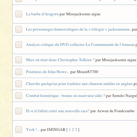
La barbe d'Aragorn
par Misojacksonie aigue
Les personnages humoristiques de la « trilogie » jacksonienne.
pa
Analyse critique du DVD collector La Communauté de l'Anneau
Mais où était donc Christopher Tolkien ?
par Misojacksonie aigue
Peintures de John Howe...
par Moust83700
Cherche quelqu'un pour traduire une chanson inédite en anglais
pa
Combat homérique : bonne ou mauvaise idée ?
par Semito Nazgu
Et si il fallait créer une nouvelle race?
par Arwen de Fondcombe
Yrch !...
par ISENGAR
[
1
2
3
]