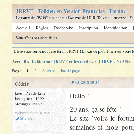
JRRVF - Tolkien en Version Française - Forum
Le forum de
JRRVF
, site dédié à l'oeuvre de J.R.R. Tolkien, l'auteur du
Se
Accueil
Règles
Recherche
Inscription
Identification
Vous n'êtes pas identifié(e).
Bienvenue sur le nouveau forum JRRVF ! En cas de problème avec votre lo
Accueil
»
Tolkien sur JRRVF et les médias
»
JRRVF - 20 ANS
1
Pages :
2
Suivant
bas de page
19-03-2018 10:36
Cédric
Lieu : Près de Lille
Hello !
Inscription : 1999
Messages : 6 026
20 ans, ça se fête !
Webmestre de JRRVF
Le site (voire le for
Site Web
semaines et mois pour