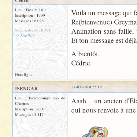
Cédric
Lieu : Près de Lille
Voilà un message qui fai
Inscription : 1999
Re(bienvenue) Greyman
Messages : 6 026
Animation sans faille,
Webmestre de JRRVF
Site Web
Et ton message est déjà
A bientôt,
Cédric.
Hors ligne
21-03-2018 22:19
ISENGAR
Lieu : Tuckborough près de
Aaah... un ancien d'Elos
Chartres
qui nous renvoie à une
Inscription : 2001
Messages : 5 117