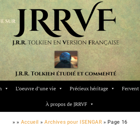
n
L’oeuvre d’une vie
Précieux héritage
Ferven
À propos de JRRVF
» »
Accueil
»
Archives pour ISENGAR
»
Page 16