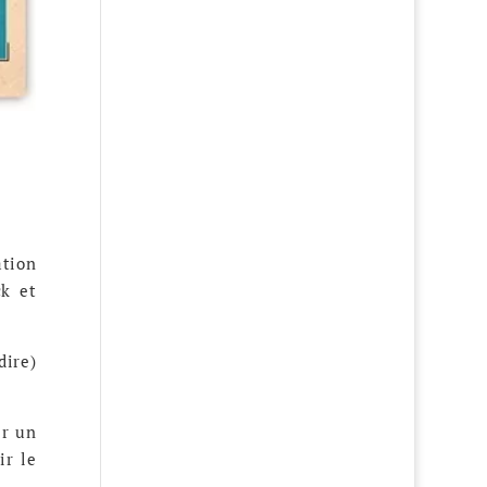
ation
k et
dire)
er un
ir le