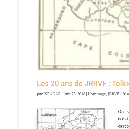
Les 20 ans de JRRVF : Tolki
par
ISENGAR
|
Juin 25, 2018
|
Hommage
,
JRRVF - 20 
On s
créa
cart