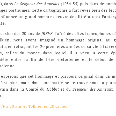
7), dans
Le Seigneur des Anneaux
(1954-55) puis dans de nom
ges posthumes. Cette cartographie a fait rêver bien des lec
 influencé un grand nombre d’œuvre des littératures Fantas
ite.
ccasion des 20 ans de
JRRVF
, l’aîné des sites francophones d
lkien, nous avons imaginé un hommage original au g
ain, en retraçant les 20 premières années de sa vie à traver
es, celles du monde dans lequel il a vécu, à cette ép
nière entre la fin de l’ère victorienne et le début de 
rdienne.
 espérons que cet hommage et parcours original dans un 
n’est plus, mais dont une partie se retrouve sous la plu
rivain dans la Comté du
Hobbit
et du
Seigneur des Anneaux
,
a.
RVF
à 20 ans et Tolkien en 20 cartes