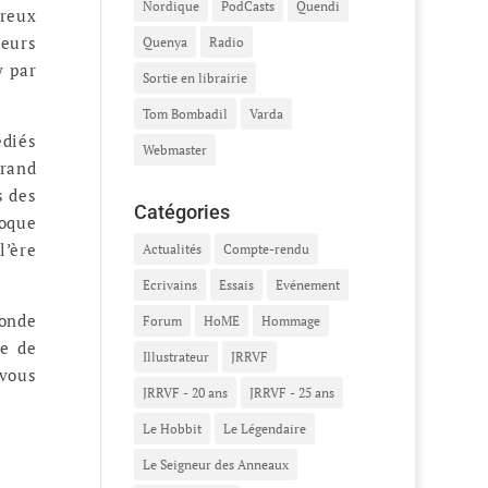
Nordique
PodCasts
Quendi
breux
teurs
Quenya
Radio
y par
Sortie en librairie
Tom Bombadil
Varda
édiés
Webmaster
rand
s des
Catégories
oque
l’ère
Actualités
Compte-rendu
Ecrivains
Essais
Evénement
monde
Forum
HoME
Hommage
me de
Illustrateur
JRRVF
 vous
JRRVF - 20 ans
JRRVF - 25 ans
Le Hobbit
Le Légendaire
Le Seigneur des Anneaux