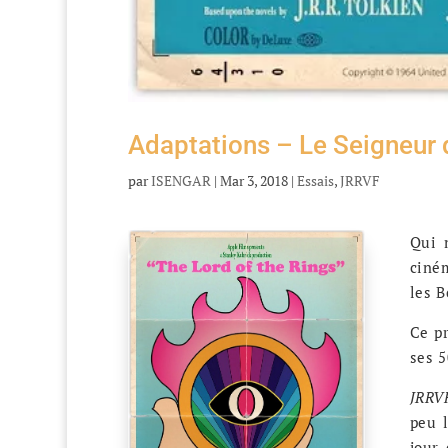
Adaptations – Le Seigneur 
par
ISENGAR
|
Mar 3, 2018
|
Essais
,
JRRVF
Qui 
ciné
les B
Ce pr
ses 5
JRR
peu 
jour,