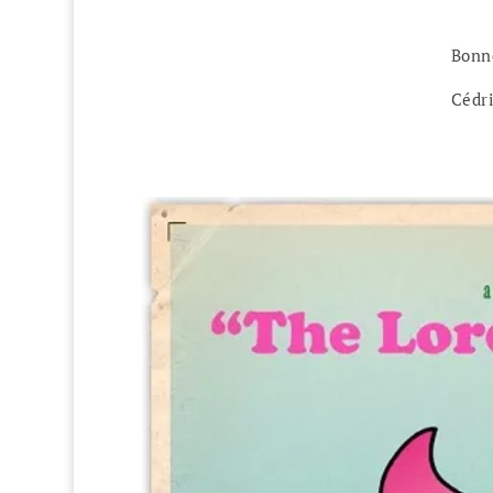
Bonne
Cédr