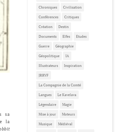
Chroniques
Civilisation
Conférences
Critiques
Création
Destin
Documents
Elfes
Etudes
Guerre
Géographie
Géopolitique
IA
Illustrateurs
Inspiration
JRRVF
La Compagnie de la Comté
Langues
Le Kavelava
Légendaire
Magie
s sa
Mise à jour
Moteurs
de la
Musique
Médiéval
obbit