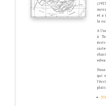
(193
ouvra
et a
la su
A l’o
à To
écriv
cart
char
edwa
Nous
qui 
l’éc
plair
JR