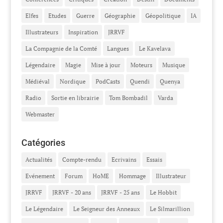
Elfes
Etudes
Guerre
Géographie
Géopolitique
IA
Illustrateurs
Inspiration
JRRVF
La Compagnie de la Comté
Langues
Le Kavelava
Légendaire
Magie
Mise à jour
Moteurs
Musique
Médiéval
Nordique
PodCasts
Quendi
Quenya
Radio
Sortie en librairie
Tom Bombadil
Varda
Webmaster
Catégories
Actualités
Compte-rendu
Ecrivains
Essais
Evénement
Forum
HoME
Hommage
Illustrateur
JRRVF
JRRVF - 20 ans
JRRVF - 25 ans
Le Hobbit
Le Légendaire
Le Seigneur des Anneaux
Le Silmarillion