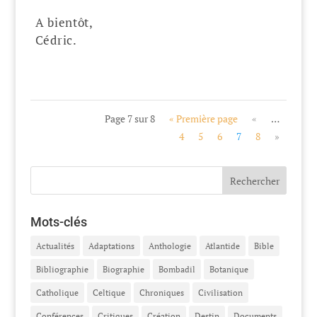
A bientôt,
Cédric.
Page 7 sur 8
« Première page
«
…
4
5
6
7
8
»
Mots-clés
Actualités
Adaptations
Anthologie
Atlantide
Bible
Bibliographie
Biographie
Bombadil
Botanique
Catholique
Celtique
Chroniques
Civilisation
Conférences
Critiques
Création
Destin
Documents