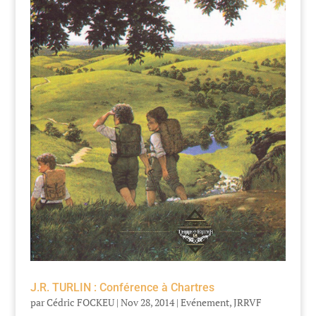
J.R. TURLIN : Conférence à Chartres
par
Cédric FOCKEU
|
Nov 28, 2014
|
Evénement
,
JRRVF