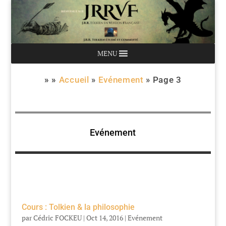
MENU
» »
Accueil
»
Evénement
»
Page 3
Evénement
Cours : Tolkien & la philosophie
par
Cédric FOCKEU
|
Oct 14, 2016
|
Evénement