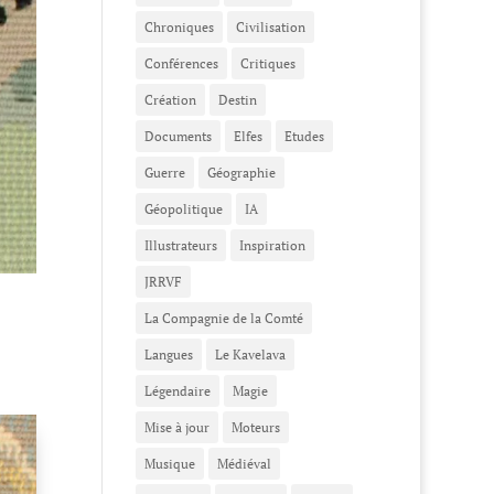
Chroniques
Civilisation
Conférences
Critiques
Création
Destin
Documents
Elfes
Etudes
Guerre
Géographie
Géopolitique
IA
Illustrateurs
Inspiration
JRRVF
La Compagnie de la Comté
Langues
Le Kavelava
Légendaire
Magie
Mise à jour
Moteurs
Musique
Médiéval