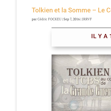
Tolkien et la Somme – Le 
par
Cédric FOCKEU
|
Sep 7, 2016
|
JRRVF
IL Y A