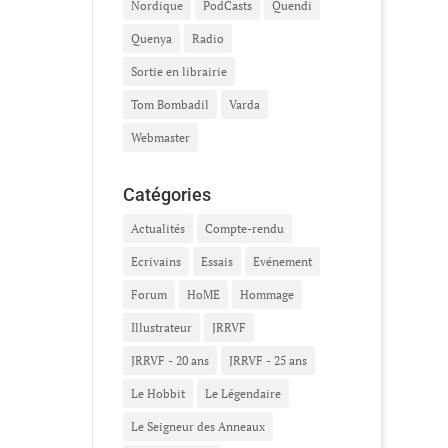
Nordique
PodCasts
Quendi
Quenya
Radio
Sortie en librairie
Tom Bombadil
Varda
Webmaster
Catégories
Actualités
Compte-rendu
Ecrivains
Essais
Evénement
Forum
HoME
Hommage
Illustrateur
JRRVF
JRRVF - 20 ans
JRRVF - 25 ans
Le Hobbit
Le Légendaire
Le Seigneur des Anneaux