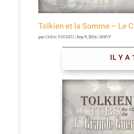
Tolkien et la Somme – Le 
par
Cédric FOCKEU
|
Sep 9, 2016
|
JRRVF
IL Y A