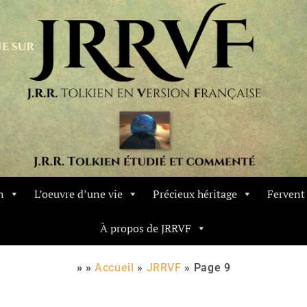
n
L’oeuvre d’une vie
Précieux héritage
Ferven
À propos de JRRVF
» »
Accueil
»
JRRVF
»
Page 9