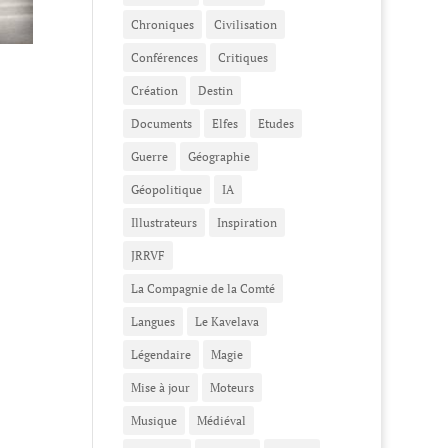
Chroniques
Civilisation
Conférences
Critiques
Création
Destin
Documents
Elfes
Etudes
Guerre
Géographie
Géopolitique
IA
Illustrateurs
Inspiration
JRRVF
La Compagnie de la Comté
Langues
Le Kavelava
Légendaire
Magie
Mise à jour
Moteurs
Musique
Médiéval