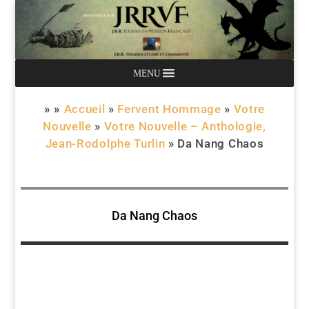
MENU
» »
Accueil
»
Fervent Hommage
»
Votre
Nouvelle
»
Votre Nouvelle – Anthologie,
Jean-Rodolphe Turlin
»
Da Nang Chaos
Da Nang Chaos