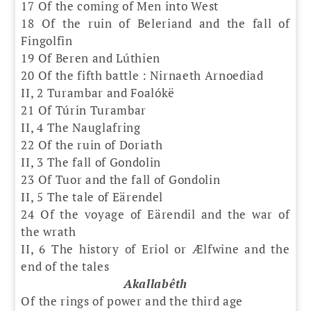
17 Of the coming of Men into West
18 Of the ruin of Beleriand and the fall of
Fingolfin
19 Of Beren and Lúthien
20 Of the fifth battle : Nirnaeth Arnoediad
II, 2 Turambar and Foalókë
21 Of Túrin Turambar
II, 4 The Nauglafring
22 Of the ruin of Doriath
II, 3 The fall of Gondolin
23 Of Tuor and the fall of Gondolin
II, 5 The tale of Eärendel
24 Of the voyage of Eärendil and the war of
the wrath
II, 6 The history of Eriol or Ælfwine and the
end of the tales
Akallabêth
Of the rings of power and the third age