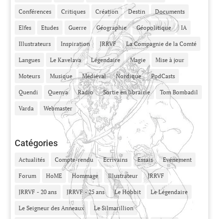
Conférences
Critiques
Création
Destin
Documents
Elfes
Etudes
Guerre
Géographie
Géopolitique
IA
Illustrateurs
Inspiration
JRRVF
La Compagnie de la Comté
Langues
Le Kavelava
Légendaire
Magie
Mise à jour
Moteurs
Musique
Médiéval
Nordique
PodCasts
Quendi
Quenya
Radio
Sortie en librairie
Tom Bombadil
Varda
Webmaster
Catégories
Actualités
Compte-rendu
Ecrivains
Essais
Evénement
Forum
HoME
Hommage
Illustrateur
JRRVF
JRRVF - 20 ans
JRRVF - 25 ans
Le Hobbit
Le Légendaire
Le Seigneur des Anneaux
Le Silmarillion