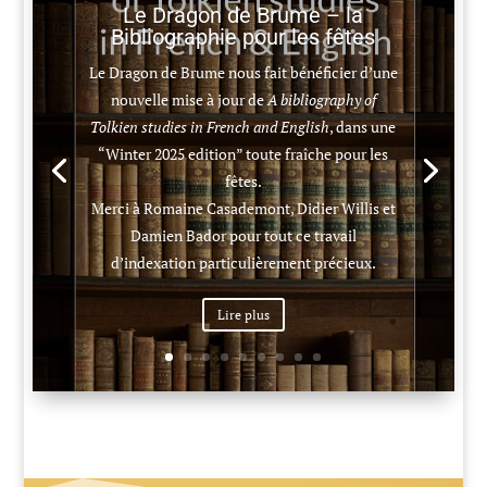
Le Dragon de Brume – la
Bibliographie pour les fêtes
Le Dragon de Brume nous fait bénéficier d’une
nouvelle mise à jour de
A bibliography of
Tolkien studies in French and English
, dans une
“Winter 2025 edition” toute fraîche pour les
fêtes.
Merci à Romaine Casademont, Didier Willis et
Damien Bador pour tout ce travail
d’indexation particulièrement précieux.
Lire plus