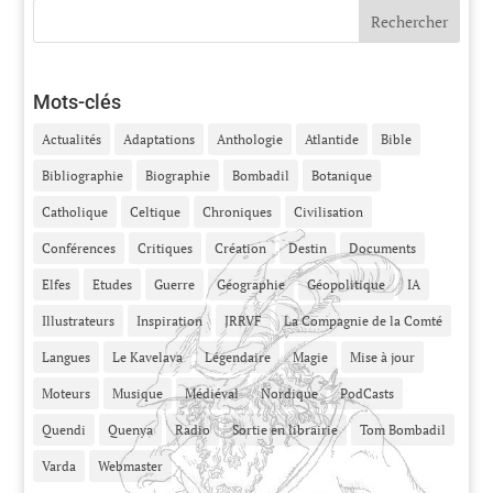
Mots-clés
Actualités
Adaptations
Anthologie
Atlantide
Bible
Bibliographie
Biographie
Bombadil
Botanique
Catholique
Celtique
Chroniques
Civilisation
Conférences
Critiques
Création
Destin
Documents
Elfes
Etudes
Guerre
Géographie
Géopolitique
IA
Illustrateurs
Inspiration
JRRVF
La Compagnie de la Comté
Langues
Le Kavelava
Légendaire
Magie
Mise à jour
Moteurs
Musique
Médiéval
Nordique
PodCasts
Quendi
Quenya
Radio
Sortie en librairie
Tom Bombadil
Varda
Webmaster