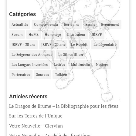
Catégories
Actualités
Compte-rendu
Ecrivains
Essais
Evénement
Forum
HoME
Hommage
Illustrateur
JRRVF
JRRVF - 20 ans
JRRVF - 25 ans
Le Hobbit
Le Légendaire
Le Seigneur des Anneaux
Le Silmarillion
Les Langues Inventées
Lettres
Multimédia
Notices
Partenaires
Sources
Tolkien
Articles récents
Le Dragon de Brume – la Bibliographie pour les fêtes
Sur les Terres de l’Unique
Votre Nouvelle – Clervian
Votre Nouvelle – Au-delà des frontières