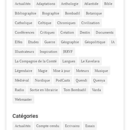
Actualités
Adaptations
Anthologie
Atlantide
Bible
Bibliographie
Biographie
Bombadil
Botanique
Catholique
Celtique
Chroniques
Civilisation
Conférences
Critiques
Création
Destin
Documents
Elfes
Etudes
Guerre
Géographie
Géopolitique
IA
Illustrateurs
Inspiration
JRRVF
La Compagnie de la Comté
Langues
Le Kavelava
Légendaire
Magie
Mise à jour
Moteurs
Musique
Médiéval
Nordique
PodCasts
Quendi
Quenya
Radio
Sortie en librairie
Tom Bombadil
Varda
Webmaster
Catégories
Actualités
Compte-rendu
Ecrivains
Essais