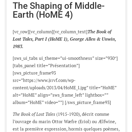
The Shaping of Middle-
Earth (HoME 4)
[vc_row][vc_column][vc_column_text]
The Book of
Lost Tales, Part I (HoME 1), George Allen & Unwin,
1983.
[sws_ui_tabs ui_theme=”ui-smoothness” size=”930″]
[tabs_panel title=”Présentation”]
[sws_picture_frame93
src=”https://www.jrrvf.com/wp-
content/uploads/2013/04/HoME_I.jpg” title=”HoME”
alt=”HoME” align=”sws_frame_left” lightbox=””
album=”HoME” video=””] [/sws_picture_frame93]
The Book of Lost Tales
(1915-1920), décrit comme
l’ouvrage du marin Ottor Wæfre (Eriol) ou Ælfwine,
est la première expression, hormis quelques poèmes,