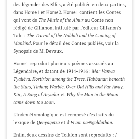
des légendes des Elfes, a été publiée en deux parties,
dans Home1 et Home2. Home1 contient les Contes
qui vont de
The Music of the Ainur
au Conte non
rédigé de Gilfanon, intitulé par l’éditeur Gilfanon’s
Tale :
The Travail of the Noldoli and the Coming of
Mankind
. Pour le détail des Contes publiés, voir la
Synopsis de M. Devaux.
Home1 reproduit plusieurs poèmes associés au
Légendaire, et datant de 1914-1916 :
Mar Vanwa
Tyaliéva, Kortirion among the Trees, Habbanan beneath
the Stars, Tinfang Warble, Over Old Hills and Far Away,
Kôr, A Song of Aryador
et
Why the Man in the Moon
came down too soon
.
L’index étymologique est composé d’extraits du
lexique de
Qenyaqetsa
et d’
I·Lam na·Ngoldathon.
Enfin, deux dessins de Tolkien sont reproduits :
I