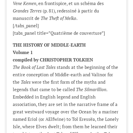
Vene Kemen
, en frontispice, et un schéma des
Grandes Terres
(p. 81), redessiné à partir du
manuscrit de
The Theft of Melko
.
[/tabs_panel]
[tabs_panel title=”Quatrième de couverture”]
THE HISTORY OF MIDDLE-EARTH
Volume 1
compiled by CHRISTOPHER TOLKIEN
The Book of Lost Tales
stands at the beginning of the
entire conception of Middle-earth and Valinor for
the
Tales
were the first form of the myths and
legends that came to be called
The Silmarillion
.
Embedded in English legend and English
association, they are set in the narrative frame of a
great westward voyage over the Ocean by a mariner
named Eriol (or AElfwine) to Tol Eressëa, the Lonely
Isle, where Elves dwelt; from them he learned their