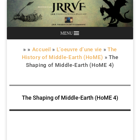
MENU
» »
Accueil
»
L’oeuvre d’une vie
»
The
History of Middle-Earth (HoME)
»
The
Shaping of Middle-Earth (HoME 4)
The Shaping of Middle-Earth (HoME 4)