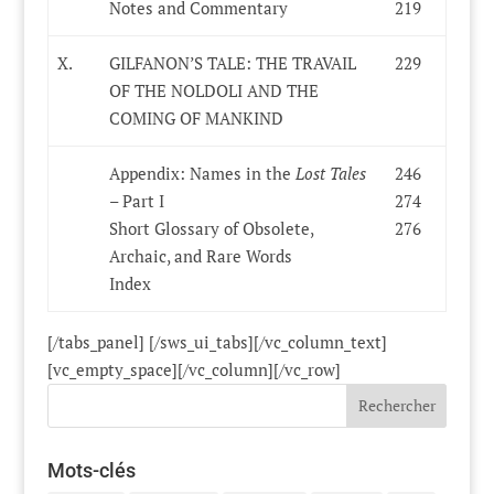
Notes and Commentary
219
X.
GILFANON’S TALE: THE TRAVAIL
229
OF THE NOLDOLI AND THE
COMING OF MANKIND
Appendix: Names in the
Lost Tales
246
– Part I
274
Short Glossary of Obsolete,
276
Archaic, and Rare Words
Index
[/tabs_panel] [/sws_ui_tabs][/vc_column_text]
[vc_empty_space][/vc_column][/vc_row]
Mots-clés