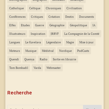
Catholique
Celtique
Chroniques
Civilisation
Conférences
Critiques
Création
Destin
Documents
Elfes
Etudes
Guerre
Géographie
Géopolitique
IA
Illustrateurs
Inspiration
JRRVF
La Compagnie de la Comté
Langues
Le Kavelava
Légendaire
Magie
Mise à jour
Moteurs
Musique
Médiéval
Nordique
PodCasts
Quendi
Quenya
Radio
Sortie en librairie
Tom Bombadil
Varda
Webmaster
Recherche