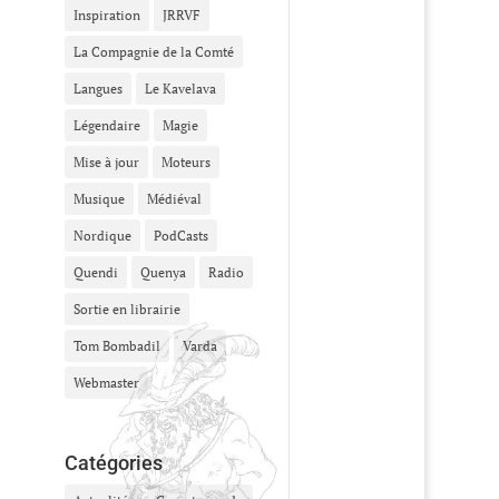
Inspiration
JRRVF
La Compagnie de la Comté
Langues
Le Kavelava
Légendaire
Magie
Mise à jour
Moteurs
Musique
Médiéval
Nordique
PodCasts
Quendi
Quenya
Radio
Sortie en librairie
Tom Bombadil
Varda
Webmaster
Catégories