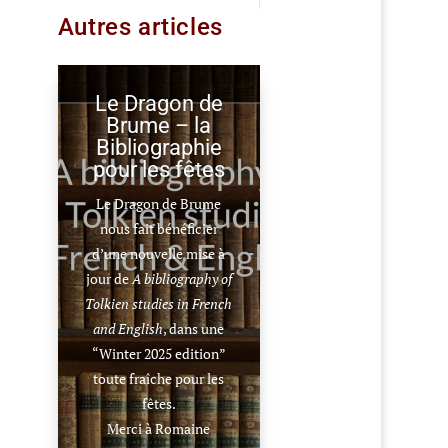
Autres articles
Le Dragon de
Brume – la
Bibliographie
pour les fêtes
Le Dragon de Brume
nous fait bénéficier
d’une nouvelle mise à
jour de
A bibliography of
Tolkien studies in French
and English
, dans une
“Winter 2025 edition”
toute fraîche pour les
fêtes.
Merci à Romaine