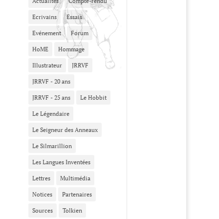
Actualités
Compte-rendu
Ecrivains
Essais
Evénement
Forum
HoME
Hommage
Illustrateur
JRRVF
JRRVF - 20 ans
JRRVF - 25 ans
Le Hobbit
Le Légendaire
Le Seigneur des Anneaux
Le Silmarillion
Les Langues Inventées
Lettres
Multimédia
Notices
Partenaires
Sources
Tolkien