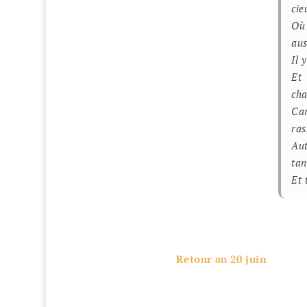
cie
Où
aus
Il 
Et
ch
Ca
ras
Au
tan
Et 
Retour au 20 juin