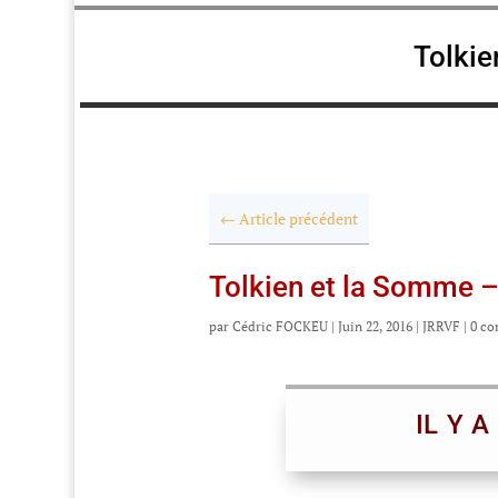
Tolkie
←
Article précédent
Tolkien et la Somme –
par
Cédric FOCKEU
|
Juin 22, 2016
|
JRRVF
|
0 co
IL Y 