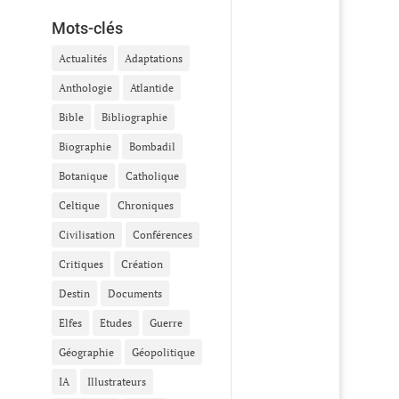
Mots-clés
Actualités
Adaptations
Anthologie
Atlantide
Bible
Bibliographie
Biographie
Bombadil
Botanique
Catholique
Celtique
Chroniques
Civilisation
Conférences
Critiques
Création
Destin
Documents
Elfes
Etudes
Guerre
Géographie
Géopolitique
IA
Illustrateurs