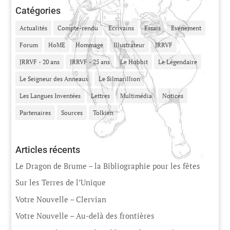
Catégories
Actualités
Compte-rendu
Ecrivains
Essais
Evénement
Forum
HoME
Hommage
Illustrateur
JRRVF
JRRVF - 20 ans
JRRVF - 25 ans
Le Hobbit
Le Légendaire
Le Seigneur des Anneaux
Le Silmarillion
Les Langues Inventées
Lettres
Multimédia
Notices
Partenaires
Sources
Tolkien
Articles récents
Le Dragon de Brume – la Bibliographie pour les fêtes
Sur les Terres de l’Unique
Votre Nouvelle – Clervian
Votre Nouvelle – Au-delà des frontières