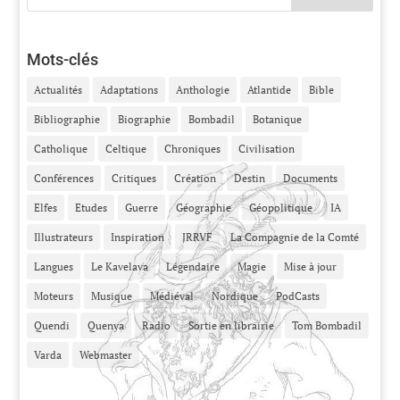
Mots-clés
Actualités
Adaptations
Anthologie
Atlantide
Bible
Bibliographie
Biographie
Bombadil
Botanique
Catholique
Celtique
Chroniques
Civilisation
Conférences
Critiques
Création
Destin
Documents
Elfes
Etudes
Guerre
Géographie
Géopolitique
IA
Illustrateurs
Inspiration
JRRVF
La Compagnie de la Comté
Langues
Le Kavelava
Légendaire
Magie
Mise à jour
Moteurs
Musique
Médiéval
Nordique
PodCasts
Quendi
Quenya
Radio
Sortie en librairie
Tom Bombadil
Varda
Webmaster