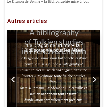
Le Dragon de Brume – la Bibliographie mise à jour
Autres articles
Le Dragon de Brume – la
Bibliographie pour les fêtes
Le Dragon de Brume nous fait bénéficier d’une
nouvelle mise à jour de
A bibliography of
Tolkien studies in French and English
, dans une
“Winter 2025 edition” toute fraîche pour les
fêtes.
Merci à Romaine Casademont, Didier Willis et
Damien Bador pour tout ce travail
d’indexation particulièrement précieux.