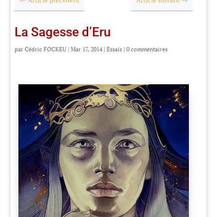
La Sagesse d’Eru
par
Cédric FOCKEU
|
Mar 17, 2014
|
Essais
|
0 commentaires