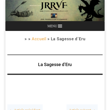
MENU
» »
Accueil
»
La Sagesse d’Eru
La Sagesse d’Eru
←
Article précédent
Article suivant
→