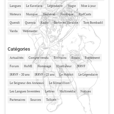
Langues
Le Kavelava
Légendaire
Magie
Mise à jour
Moteurs
Musique
Médiéval
Nordique
PodCasts
Quendi
Quenya
Radio
Sortie en librairie
Tom Bombadil
Varda
Webmaster
Catégories
Actualités
Compte-rendu
Ecrivains
Essais
Evénement
Forum
HoME
Hommage
Illustrateur
JRRVF
JRRVF - 20 ans
JRRVF - 25 ans
Le Hobbit
Le Légendaire
Le Seigneur des Anneaux
Le Silmarillion
Les Langues Inventées
Lettres
Multimédia
Notices
Partenaires
Sources
Tolkien