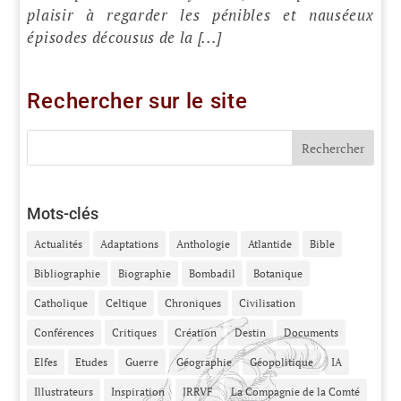
plaisir à regarder les pénibles et nauséeux
épisodes décousus de la [...]
Rechercher sur le site
Mots-clés
Actualités
Adaptations
Anthologie
Atlantide
Bible
Bibliographie
Biographie
Bombadil
Botanique
Catholique
Celtique
Chroniques
Civilisation
Conférences
Critiques
Création
Destin
Documents
Elfes
Etudes
Guerre
Géographie
Géopolitique
IA
Illustrateurs
Inspiration
JRRVF
La Compagnie de la Comté