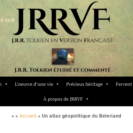
n
L’oeuvre d’une vie
Précieux héritage
Ferven
À propos de JRRVF
» »
Accueil
»
Un atlas géopolitique du Beleriand