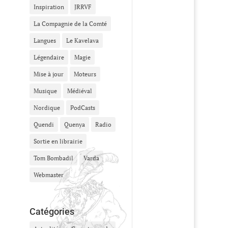
Inspiration
JRRVF
La Compagnie de la Comté
Langues
Le Kavelava
Légendaire
Magie
Mise à jour
Moteurs
Musique
Médiéval
Nordique
PodCasts
Quendi
Quenya
Radio
Sortie en librairie
Tom Bombadil
Varda
Webmaster
Catégories