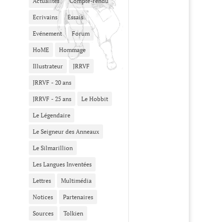
Actualités
Compte-rendu
Ecrivains
Essais
Evénement
Forum
HoME
Hommage
Illustrateur
JRRVF
JRRVF - 20 ans
JRRVF - 25 ans
Le Hobbit
Le Légendaire
Le Seigneur des Anneaux
Le Silmarillion
Les Langues Inventées
Lettres
Multimédia
Notices
Partenaires
Sources
Tolkien