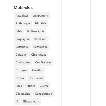
Mots-clés
Actualités
Adaptations
Anthologie
Atlantide
Bible
Bibliographie
Biographie
Bombadil
Botanique
Catholique
Celtique
Chroniques
Civilisation
Conférences
Critiques
Création
Destin
Documents
Elfes
Etudes
Guerre
Géographie
Géopolitique
IA
Illustrateurs