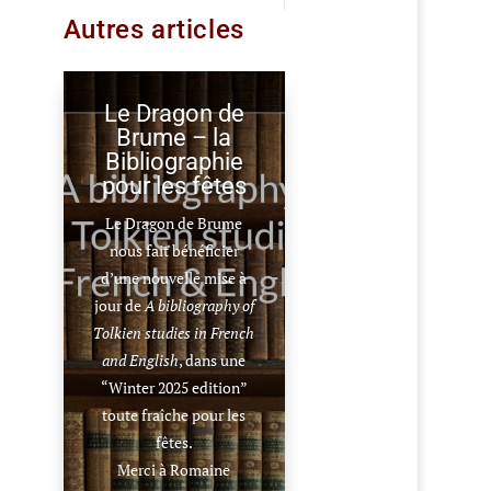
Autres articles
Le Dragon de
Brume – la
Bibliographie
pour les fêtes
Le Dragon de Brume
nous fait bénéficier
d’une nouvelle mise à
jour de
A bibliography of
Tolkien studies in French
and English
, dans une
“Winter 2025 edition”
toute fraîche pour les
fêtes.
Merci à Romaine