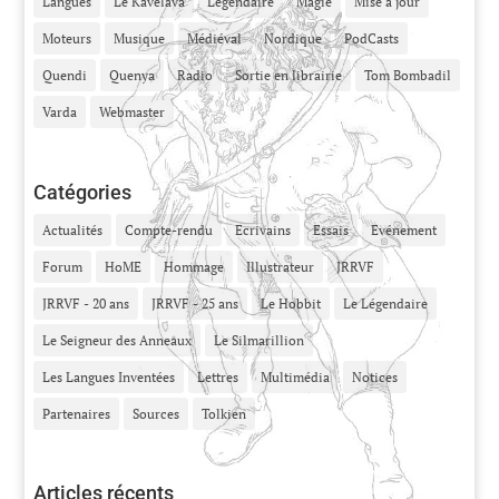
Langues
Le Kavelava
Légendaire
Magie
Mise à jour
Moteurs
Musique
Médiéval
Nordique
PodCasts
Quendi
Quenya
Radio
Sortie en librairie
Tom Bombadil
Varda
Webmaster
Catégories
Actualités
Compte-rendu
Ecrivains
Essais
Evénement
Forum
HoME
Hommage
Illustrateur
JRRVF
JRRVF - 20 ans
JRRVF - 25 ans
Le Hobbit
Le Légendaire
Le Seigneur des Anneaux
Le Silmarillion
Les Langues Inventées
Lettres
Multimédia
Notices
Partenaires
Sources
Tolkien
Articles récents