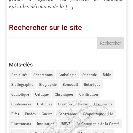
épisodes décousus de la [...]
Rechercher sur le site
Mots-clés
Actualités
Adaptations
Anthologie
Atlantide
Bible
Bibliographie
Biographie
Bombadil
Botanique
Catholique
Celtique
Chroniques
Civilisation
Conférences
Critiques
Création
Destin
Documents
Elfes
Etudes
Guerre
Géographie
Géopolitique
IA
Illustrateurs
Inspiration
JRRVF
La Compagnie de la Comté