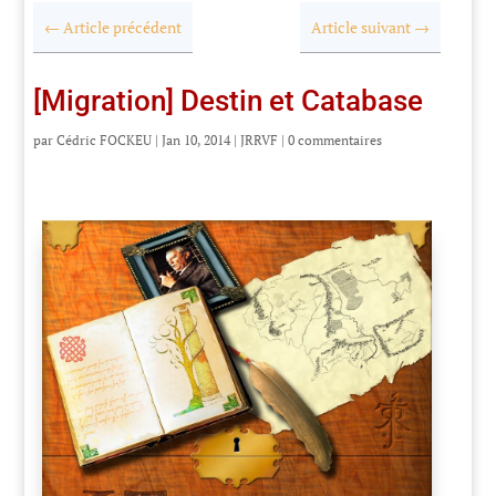
←
Article précédent
Article suivant
→
[Migration] Destin et Catabase
par
Cédric FOCKEU
|
Jan 10, 2014
|
JRRVF
|
0 commentaires