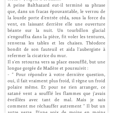
A peine Balthazard eut-il terminé sa phrase
que, dans un fracas épouvantable, le verrou de
la lourde porte d’entrée céda, sous la force du
vent, en laissant derrière elle une ouverture
béante sur la nuit. Un tourbillon glacial
s’engouffra dans la pièce, fit voler les tentures,
renversa les tables et les chaises. Théodore
bondit de son fauteuil et aida l’aubergiste à
refermer la cicatrice du mur.
Il s’en retourna vers sa place essoufflé, but une
longue gorgée de Madère et poursuivit :
– ” Pour répondre à votre dernière question,
oui, il fait vraiment plus froid, il règne un froid
polaire même. Et pour ne rien arranger, ce
satané vent a soufflé les flammes que j’avais
éveillées avec tant de mal. Mais je sais
comment me réchauffer autrement ” Il but un
autre verre. D’une voix de moins en moins