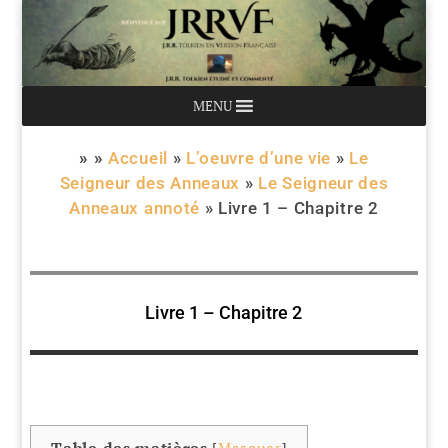
MENU
» »
Accueil
»
L’oeuvre d’une vie
»
Le
Seigneur des Anneaux
»
Le Seigneur des
Anneaux annoté
»
Livre 1 – Chapitre 2
Livre 1 – Chapitre 2
Table des matières