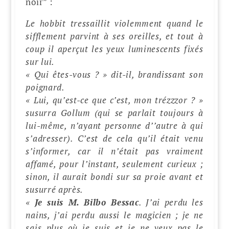
noir” :
Le hobbit tressaillit violemment quand le
sifflement parvint à ses oreilles, et tout à
coup il aperçut les yeux luminescents fixés
sur lui.
« Qui êtes-vous ? » dit-il, brandissant son
poignard.
« Lui, qu’est-ce que c’est, mon trézzzor ? »
susurra Gollum (qui se parlait toujours à
lui-même, n’ayant personne d’’autre à qui
s’adresser). C’est de cela qu’il était venu
s’informer, car il n’était pas vraiment
affamé, pour l’instant, seulement curieux ;
sinon, il aurait bondi sur sa proie avant et
susurré après.
«
Je suis M. Bilbo Bessac
. J’ai perdu les
nains, j’ai perdu aussi le magicien ; je ne
sais plus où je suis et je ne veux pas le