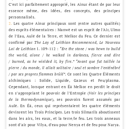
C’est ici parfaitement approprié, les Ainur étant de par leur
essence même, des idées, des concepts, des principes
personnalisés.
2.
Les quatre Ainur principaux sont (entre autres qualités)
des esprits élémentaires : Manwë est un esprit de l’Air, Ulmo
de l’Eau, Aulë de la Terre, et Melkor du Feu. Ce dernier est
confirmé par
The Lay of Leithian Recommenced
,
Le Nouveau
Lai de Leithian
I. 109-112 :
“Ere the stone / was hewn to build
the world, alone / he walked in darkness, fierce and dire
/ burned, as he wielded it, by fire.” “Avant que fut taillée la
pierre / du monde, il allait solitaire / seul et sombre l’enténébré
/ par ses propres flammes brûlé”
. Ce sont les Quatre Éléments
alchimiques : Solide, Liquide, Gazeux et Feu/plasma.
Cependant, lorsque entrant en Éä Melkor en perdit le droit
en s’appropriant le pouvoir de l’Entropie (
Voir les principes
de la thermodynamique
), ses pouvoirs furent assumés par
Aulë. En Éä, ceux qui représentaient les quatre éléments
devinrent les Trois Principes. Les trois Silmarils aboutissent
dans les airs, les eaux, et la terre/le feu. Les trois anneaux
sont d’air pour Vilya, d’eau pour Nenya et de feu pour Narya.