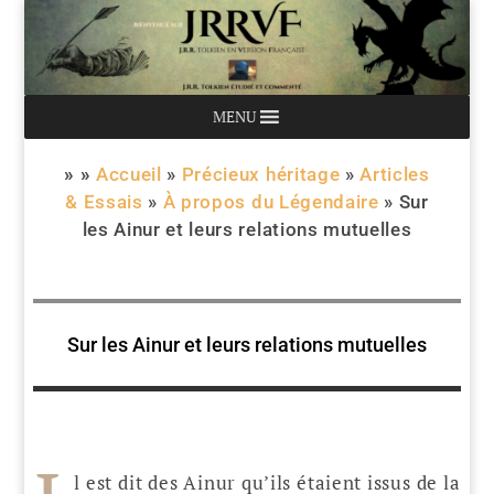
MENU
» »
Accueil
»
Précieux héritage
»
Articles
& Essais
»
À propos du Légendaire
»
Sur
les Ainur et leurs relations mutuelles
Sur les Ainur et leurs relations mutuelles
l est dit des Ainur qu’ils étaient issus de la