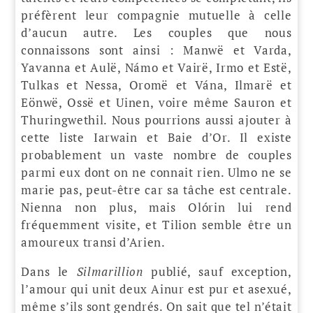
préfèrent leur compagnie mutuelle à celle
d’aucun autre. Les couples que nous
connaissons sont ainsi : Manwë et Varda,
Yavanna et Aulë, Námo et Vairë, Irmo et Estë,
Tulkas et Nessa, Oromë et Vána, Ilmarë et
Eönwë, Ossë et Uinen, voire même Sauron et
Thuringwethil. Nous pourrions aussi ajouter à
cette liste Iarwain et Baie d’Or. Il existe
probablement un vaste nombre de couples
parmi eux dont on ne connait rien. Ulmo ne se
marie pas, peut-être car sa tâche est centrale.
Nienna non plus, mais Olórin lui rend
fréquemment visite, et Tilion semble être un
amoureux transi d’Arien.
Dans le
Silmarillion
publié, sauf exception,
l’amour qui unit deux Ainur est pur et asexué,
même s’ils sont gendrés. On sait que tel n’était