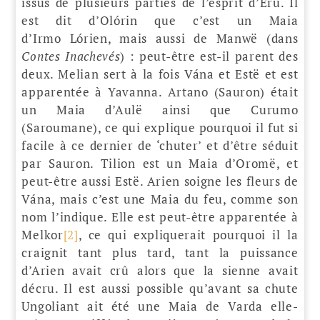
issus de plusieurs parties de l’esprit d’Eru. Il
est dit d’Olórin que c’est un Maia
d’Irmo Lórien, mais aussi de Manwë (dans
Contes Inachevés
) : peut-être est-il parent des
deux. Melian sert à la fois Vána et Estë et est
apparentée à Yavanna. Artano (Sauron) était
un Maia d’Aulë ainsi que Curumo
(Saroumane), ce qui explique pourquoi il fut si
facile à ce dernier de ‘chuter’ et d’être séduit
par Sauron. Tilion est un Maia d’Oromë, et
peut-être aussi Estë. Arien soigne les fleurs de
Vána, mais c’est une Maia du feu, comme son
nom l’indique. Elle est peut-être apparentée à
Melkor
[2]
, ce qui expliquerait pourquoi il la
craignit tant plus tard, tant la puissance
d’Arien avait crû alors que la sienne avait
décru. Il est aussi possible qu’avant sa chute
Ungoliant ait été une Maia de Varda elle-