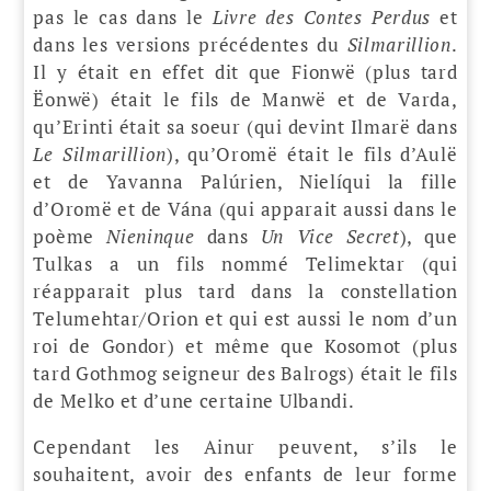
pas le cas dans le
Livre des Contes Perdus
et
dans les versions précédentes du
Silmarillion
.
Il y était en effet dit que Fionwë (plus tard
Ëonwë) était le fils de Manwë et de Varda,
qu’Erinti était sa soeur (qui devint Ilmarë dans
Le Silmarillion
), qu’Oromë était le fils d’Aulë
et de Yavanna Palúrien, Nielíqui la fille
d’Oromë et de Vána (qui apparait aussi dans le
poème
Nieninque
dans
Un Vice Secret
), que
Tulkas a un fils nommé Telimektar (qui
réapparait plus tard dans la constellation
Telumehtar/Orion et qui est aussi le nom d’un
roi de Gondor) et même que Kosomot (plus
tard Gothmog seigneur des Balrogs) était le fils
de Melko et d’une certaine Ulbandi.
Cependant les Ainur peuvent, s’ils le
souhaitent, avoir des enfants de leur forme